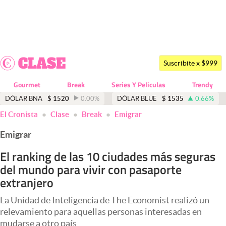
Últimas noticias
Dólar
Suscribite x $999
Members
Gourmet
Break
Series Y Peliculas
Trendy
Economía y Política
DÓLAR BNA
$
1520
0.00
%
DÓLAR BLUE
$
1535
0.66
%
El Cronista
Clase
Break
Emigrar
Finanzas y Mercados
Emigrar
Mercados Online
El ranking de las 10 ciudades más seguras
Negocios
del mundo para vivir con pasaporte
Columnistas
extranjero
Otras secciones
La Unidad de Inteligencia de The Economist realizó un
relevamiento para aquellas personas interesadas en
Apertura
mudarse a otro país