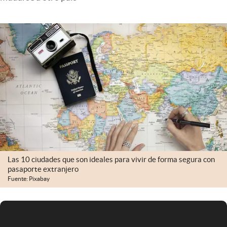
Infotechnology
Clase
Clima
Mundial 2026
Eventos Corporativos
El Cronista Studio
Mediakit
abre en nueva pestaña
Argentina
Las 10 ciudades que son ideales para vivir de forma segura con
pasaporte extranjero
Fuente: Pixabay