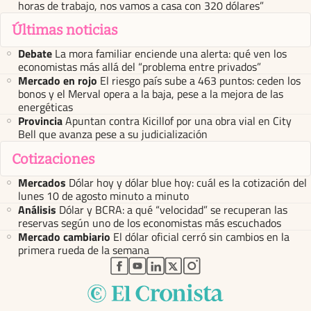
horas de trabajo, nos vamos a casa con 320 dólares”
Últimas noticias
Debate
La mora familiar enciende una alerta: qué ven los
economistas más allá del “problema entre privados”
Mercado en rojo
El riesgo país sube a 463 puntos: ceden los
bonos y el Merval opera a la baja, pese a la mejora de las
energéticas
Provincia
Apuntan contra Kicillof por una obra vial en City
Bell que avanza pese a su judicialización
Cotizaciones
Mercados
Dólar hoy y dólar blue hoy: cuál es la cotización del
lunes 10 de agosto minuto a minuto
Análisis
Dólar y BCRA: a qué “velocidad” se recuperan las
reservas según uno de los economistas más escuchados
Mercado cambiario
El dólar oficial cerró sin cambios en la
primera rueda de la semana
abre en nueva pestaña
abre en nueva pestaña
abre en nueva pestaña
abre en nueva pestaña
abre en nueva pestaña