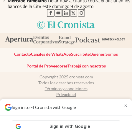
Mercado cambiario
Dólar hoy: a cuánto cotiza el oficial en los
bancos de la City este domingo 9 de agosto
abre en nueva pestaña
abre en nueva pestaña
abre en nueva pestaña
abre en nueva pestaña
abre en nueva pestaña
Contacto
Canales de WhatsApp
Suscribite
Quiénes Somos
Portal de Proveedores
Trabajá con nosotros
Copyright 2025 cronista.com
Todos los derechos reservados
Términos y condiciones
Privacidad
Consentimiento
×
Tel:
+54 11 7078-3270
Sign in to El Cronista with Google
cronista.com
es propiedad de El Cronista Comercial S.A Registro de
propiedad intelectual: 56576959
N° de edición: 10.952 - 9 de agosto de 2026