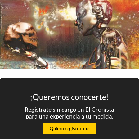
Infotechnology
Clase
Clima
Mundial 2026
Eventos Corporativos
El Cronista Studio
Mediakit
abre en nueva pestaña
Argentina
¡Queremos conocerte!
Registrate sin cargo
en El Cronista
para una experiencia a tu medida.
Quiero registrarme