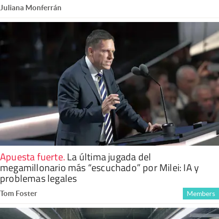
Juliana Monferrán
Apuesta fuerte
.
La última jugada del
megamillonario más “escuchado” por Milei: IA y
problemas legales
Tom Foster
Members