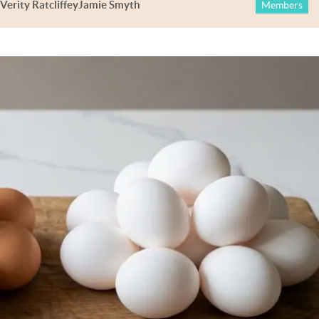
Verity Ratcliffe
y
Jamie Smyth
Members