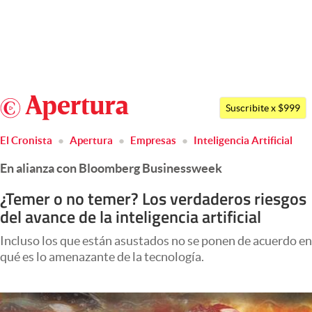
Últimas noticias
Dólar
Argentina
Members
Suscribite x $999
España
Economía y Política
El Cronista
Apertura
Empresas
Inteligencia Artificial
México
Finanzas y Mercados
En alianza con Bloomberg Businessweek
USA
Mercados Online
Colombia
¿Temer o no temer? Los verdaderos riesgos
del avance de la inteligencia artificial
Uruguay
Negocios
Incluso los que están asustados no se ponen de acuerdo en
Columnistas
qué es lo amenazante de la tecnología.
Otras secciones
Apertura