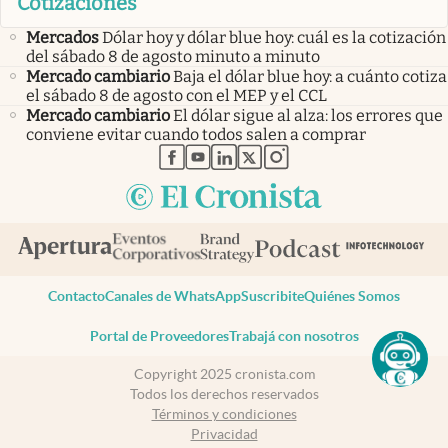
Cotizaciones
Mercados
Dólar hoy y dólar blue hoy: cuál es la cotización
del sábado 8 de agosto minuto a minuto
Mercado cambiario
Baja el dólar blue hoy: a cuánto cotiza
el sábado 8 de agosto con el MEP y el CCL
Mercado cambiario
El dólar sigue al alza: los errores que
conviene evitar cuando todos salen a comprar
abre en nueva pestaña
abre en nueva pestaña
abre en nueva pestaña
abre en nueva pestaña
abre en nueva pestaña
Contacto
Canales de WhatsApp
Suscribite
Quiénes Somos
Portal de Proveedores
Trabajá con nosotros
Copyright 2025 cronista.com
Todos los derechos reservados
Términos y condiciones
Privacidad