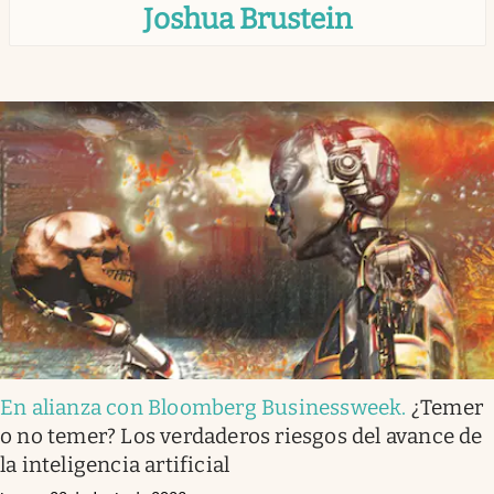
Joshua Brustein
Infotechnology
Clase
Clima
Mundial 2026
Eventos Corporativos
El Cronista Studio
Mediakit
abre en nueva pestaña
Argentina
En alianza con Bloomberg Businessweek
.
¿Temer
o no temer? Los verdaderos riesgos del avance de
la inteligencia artificial