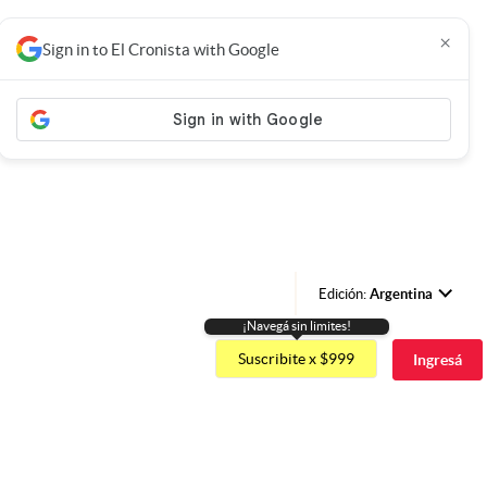
×
Sign in to El Cronista with Google
Edición:
Argentina
¡Navegá sin limites!
Argentina
Suscribite x $999
Ingresá
España
México
USA
Colombia