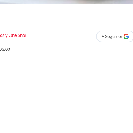
os y One Shot
+
Seguir
en
abre en nueva p
03:00