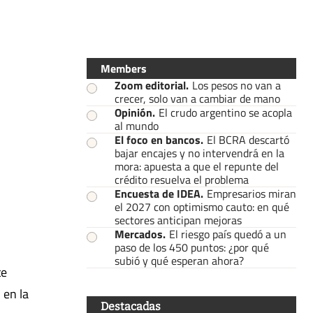
Members
Zoom editorial
.
Los pesos no van a
crecer, solo van a cambiar de mano
Opinión
.
El crudo argentino se acopla
al mundo
El foco en bancos
.
El BCRA descartó
bajar encajes y no intervendrá en la
mora: apuesta a que el repunte del
crédito resuelva el problema
Encuesta de IDEA
.
Empresarios miran
el 2027 con optimismo cauto: en qué
sectores anticipan mejoras
Mercados
.
El riesgo país quedó a un
paso de los 450 puntos: ¿por qué
subió y qué esperan ahora?
te
, en la
Destacadas