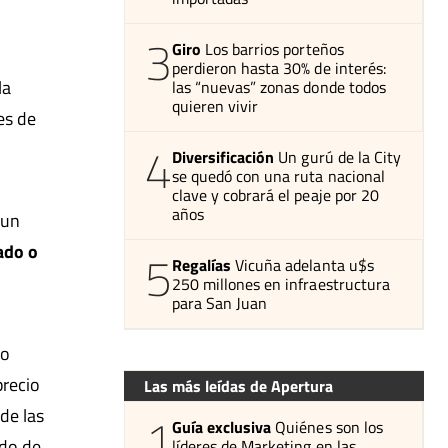
3
Giro
Los barrios porteños
perdieron hasta 30% de interés:
la
las “nuevas” zonas donde todos
quieren vivir
es de
4
Diversificación
Un gurú de la City
se quedó con una ruta nacional
clave y cobrará el peaje por 20
años
 un
ado o
5
Regalías
Vicuña adelanta u$s
250 millones en infraestructura
para San Juan
 o
precio
Las más leídas de Apertura
de las
1
Guía exclusiva
Quiénes son los
ado de
líderes de Marketing en las