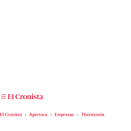
Últimas noticias
Dólar
Members
Economía y Política
Finanzas y Mercados
Mercados Online
Negocios
Columnistas
Otras secciones
El Cronista
Apertura
Empresas
Thermomix
Apertura