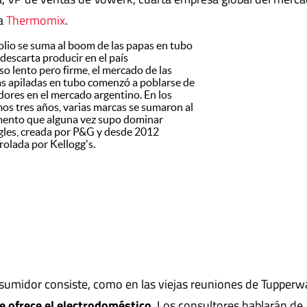
ca
Thermomix
.
lio se suma al boom de las papas en tubo
 descarta producir en el país
so lento pero firme, el mercado de las
s apiladas en tubo comenzó a poblarse de
dores en el mercado argentino. En los
mos tres años, varias marcas se sumaron al
ento que alguna vez supo dominar
gles, creada por P&G y desde 2012
rolada por Kellogg's.
nsumidor consiste, como en las viejas reuniones de Tupperw
e ofrece el electrodoméstico
. Los consultores hablarán de