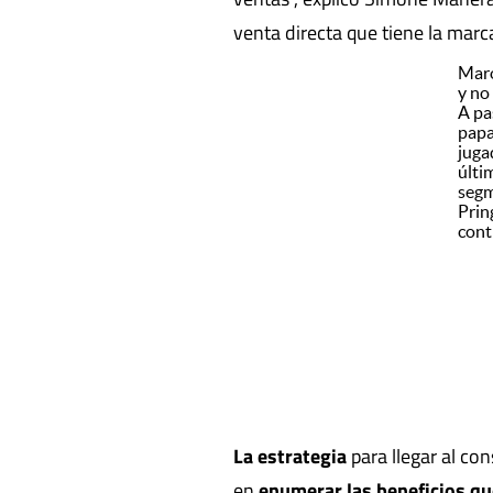
venta directa que tiene la mar
Maro
y no
A pa
papa
juga
últi
segm
Prin
cont
La estrategia
para llegar al co
en
enumerar las beneficios qu