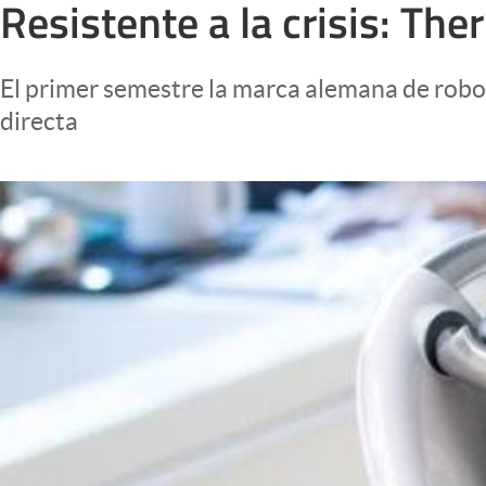
Resistente a la crisis: T
Infotechnology
Clase
El primer semestre la marca alemana de robot
Clima
directa
Mundial 2026
Eventos Corporativos
El Cronista Studio
Mediakit
abre en nueva pestaña