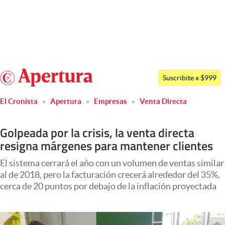
Últimas noticias
Dólar
Argentina
Members
Suscribite x $999
España
Economía y Política
El Cronista
Apertura
Empresas
Venta Directa
México
Finanzas y Mercados
USA
Golpeada por la crisis, la venta directa
Mercados Online
Colombia
resigna márgenes para mantener clientes
Uruguay
Negocios
El sistema cerrará el año con un volumen de ventas similar
Columnistas
al de 2018, pero la facturación crecerá alrededor del 35%,
cerca de 20 puntos por debajo de la inflación proyectada
Otras secciones
Apertura