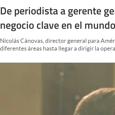
Infotechnology
De periodista a gerente ge
Clase
negocio clave en el mund
Clima
Mundial 2026
Nicolás Cánovas, director general para Amér
Eventos Corporativos
diferentes áreas hasta llegar a dirigir la ope
El Cronista Studio
Mediakit
abre en nueva pestaña