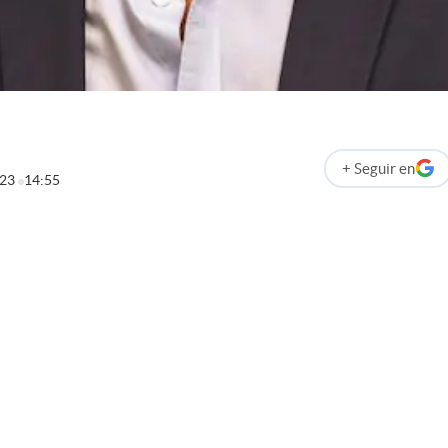
+
Seguir
en
abre en nueva p
023
14:55