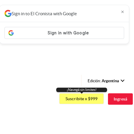
×
Sign in to El Cronista with Google
Edición:
Argentina
¡Navegá sin limites!
Argentina
Suscribite x $999
Ingresá
España
México
USA
Colombia