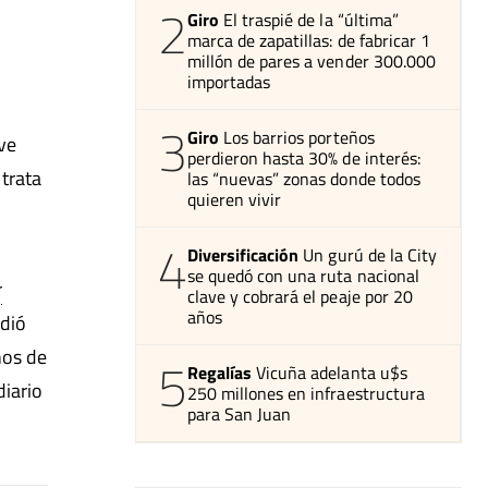
2
Giro
El traspié de la “última”
marca de zapatillas: de fabricar 1
millón de pares a vender 300.000
importadas
3
Giro
Los barrios porteños
uve
perdieron hasta 30% de interés:
trata
las “nuevas” zonas donde todos
quieren vivir
4
Diversificación
Un gurú de la City
se quedó con una ruta nacional
r
clave y cobrará el peaje por 20
años
ndió
ños de
5
Regalías
Vicuña adelanta u$s
diario
250 millones en infraestructura
para San Juan