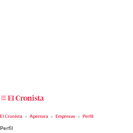
Últimas noticias
Dólar
Members
Economía y Política
Finanzas y Mercados
Mercados Online
Negocios
Columnistas
Otras secciones
El Cronista
Apertura
Empresas
Perfil
Apertura
Perfil