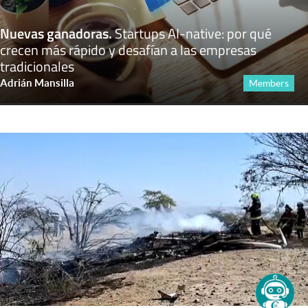
Nuevas ganadoras
.
Startups AI-native: por qué
crecen más rápido y desafían a las empresas
tradicionales
Adrián Mansilla
Members