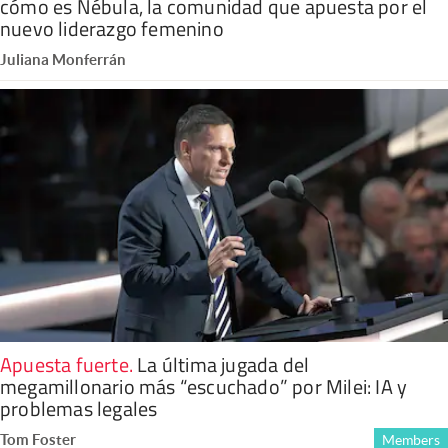
cómo es Nébula, la comunidad que apuesta por el
nuevo liderazgo femenino
Juliana Monferrán
Apuesta fuerte
.
La última jugada del
megamillonario más “escuchado” por Milei: IA y
problemas legales
Tom Foster
Members