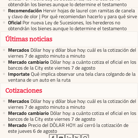
obtendrán los bienes aunque lo determine el testamento
Recomendación
Hervir hojas de laurel con ramitas de canela
y clavo de olor | Por qué recomiendan hacerlo y para qué sirve
Oficial
Por nueva Ley de Sucesiones, los herederos no
obtendrán los bienes aunque lo determine el testamento
Últimas noticias
Mercados
Dólar hoy y dólar blue hoy: cuál es la cotización del
viernes 7 de agosto minuto a minuto
Mercado cambiario
Dólar hoy: a cuánto cotiza el oficial en los
bancos de la City este viernes 7 de agosto
Importate
Qué implica observar una tela clara colgando de la
ventana de un auto en la ruta
Cotizaciones
Mercados
Dólar hoy y dólar blue hoy: cuál es la cotización del
viernes 7 de agosto minuto a minuto
Mercado cambiario
Dólar hoy: a cuánto cotiza el oficial en los
bancos de la City este viernes 7 de agosto
Mercado
Precio del DÓLAR HOY: así cerró la cotización de
este jueves 6 de agosto
abre en nueva pestaña
abre en nueva pestaña
abre en nueva pestaña
abre en nueva pestaña
abre en nueva pestaña