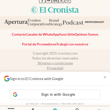
Contacto
Canales de WhatsApp
Suscribite
Quiénes Somos
Portal de Proveedores
Trabajá con nosotros
Copyright 2025 cronista.com
Todos los derechos reservados
Términos y condiciones
Privacidad
Consentimiento
×
Tel:
+54 11 7078-3270
Sign in to El Cronista with Google
cronista.com
es propiedad de El Cronista Comercial S.A Registro de
propiedad intelectual: 56576959
N° de edición: 10.950 - 7 de agosto de 2026
Director Periodístico: Hernán de Goñi