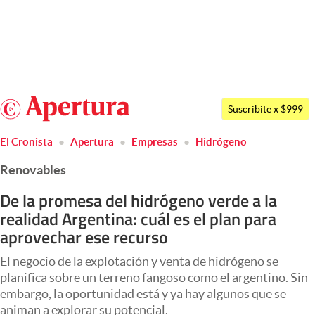
Últimas noticias
Dólar
Argentina
Members
Suscribite x $999
España
Economía y Política
El Cronista
Apertura
Empresas
Hidrógeno
México
Finanzas y Mercados
Renovables
USA
Mercados Online
Colombia
De la promesa del hidrógeno verde a la
realidad Argentina: cuál es el plan para
Uruguay
Negocios
aprovechar ese recurso
Columnistas
El negocio de la explotación y venta de hidrógeno se
Otras secciones
planifica sobre un terreno fangoso como el argentino. Sin
embargo, la oportunidad está y ya hay algunos que se
Apertura
animan a explorar su potencial.