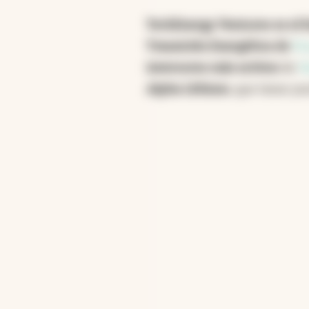
TechEnergy Ventures es el fo
Transición Energética de
Te
inversores más activos
de
V
Alpha Lithium
, que tiene y