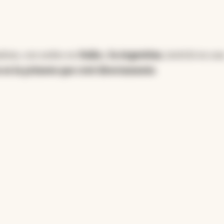
adora, con sedes en
Italia
y
la Argentina
, invirtió en un
es la primera que creó directamente
.