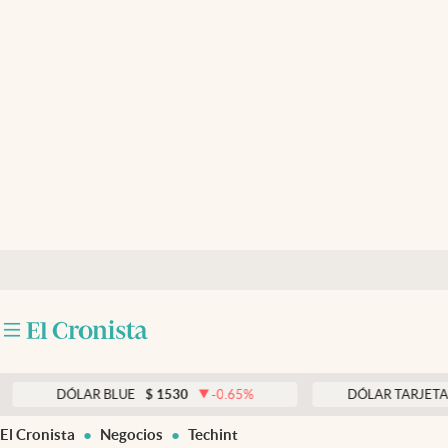
Últimas noticias
Dólar
Members
Economía y Política
Finanzas y Mercados
Mercados Online
Negocios
Columnistas
Otras secciones
DÓLAR BLUE
$
1530
-0.65
%
DÓLAR TARJETA
$
197
Apertura
El Cronista
Negocios
Techint