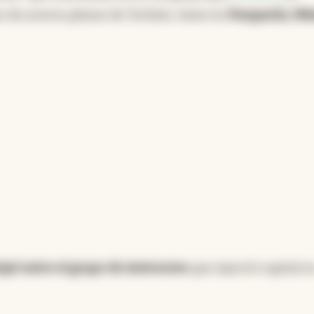
 de aceros planos de Techint, tiene en
Pesquería, Mé
ipó entre el grupo de inversores
que inyectó capital e