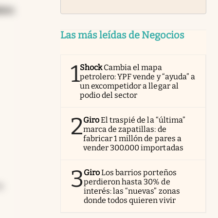
xico
.
Las más leídas de Negocios
1
Shock
Cambia el mapa
petrolero: YPF vende y “ayuda” a
un excompetidor a llegar al
podio del sector
2
Giro
El traspié de la “última”
marca de zapatillas: de
fabricar 1 millón de pares a
vender 300.000 importadas
3
Giro
Los barrios porteños
perdieron hasta 30% de
n
interés: las “nuevas” zonas
donde todos quieren vivir