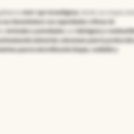
global en
start-ups tecnológicas
, desde sus etapas ini
 sus desembolsos con capacidades críticas de
es
verticales y prioridades
son
hidrógeno y combustib
arbonización industrial, soluciones para la producción
iativas para la electrificación limpia, confiable y