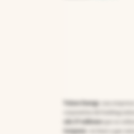
proceso producirá hidró
Massimiliano Pieri, CEO
escalabilidad y eficienc
competitivo a grandes in
facilitará el crecimient
Resumen generado con intelige
Tulum Energy
, una empres
corporativa del holding indu
u$s 27 millones
que se utili
turquesa
-en base a gas nat