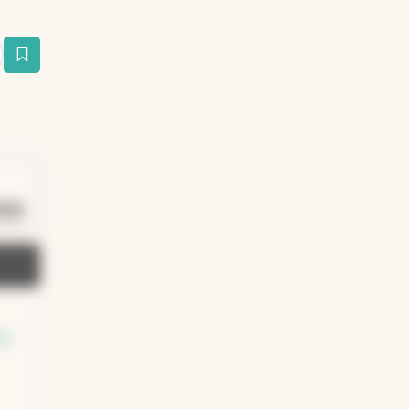
estaña
Duración: 41 segundos
00:41
ra
y
sa