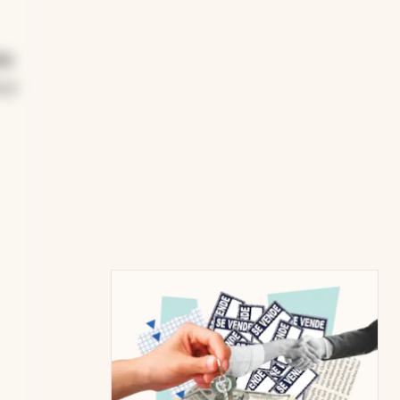
os
nse