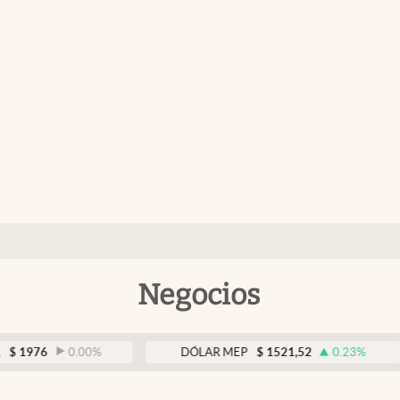
Negocios
6
0.00
%
DÓLAR MEP
$
1521,52
0.23
%