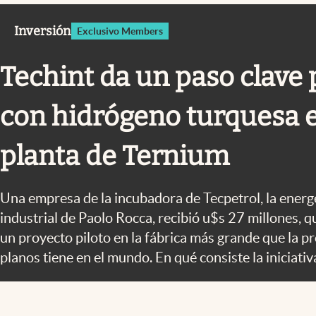
Infotechnology
Inversión
Exclusivo Members
Clase
Clima
Techint da un paso clave
Mundial 2026
con hidrógeno turquesa 
Eventos Corporativos
El Cronista Studio
planta de Ternium
Mediakit
abre en nueva pestaña
Una empresa de la incubadora de Tecpetrol, la energ
industrial de Paolo Rocca, recibió u$s 27 millones, q
un proyecto piloto en la fábrica más grande que la p
planos tiene en el mundo. En qué consiste la iniciativ