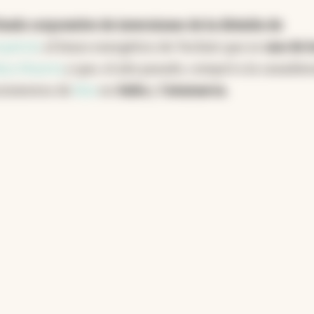
ndo corporativo de inversiones de la división de
cpetrol
, el brazo energético de Techint que es
uno de l
aca Muerta
y que, el año pasado, compró a la canadie
acimientos de
litio
en
Salta
y
Catamarca.