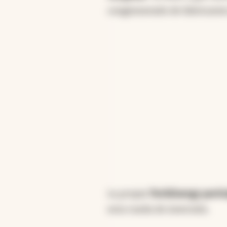
conglomerado de fabricantes
La propia
TechEnergy partic
esta rueda de inversión.