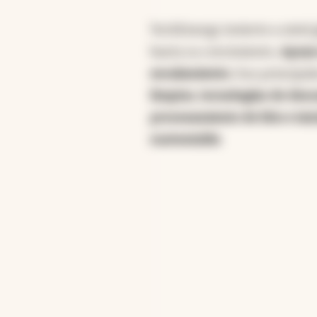
TechEnergy invierte a nivel 
hasta su crecimiento.
Apoya
escalamiento.
Sus principal
limpios, tecnologías de desc
procesamiento de litio e inic
sustentable
.