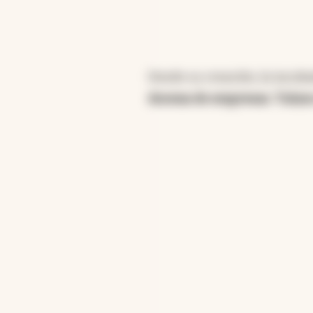
Desde su creación, la incub
docena de empresas
.
Tulum 