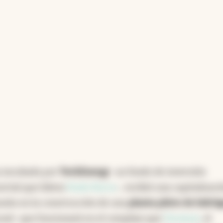
geno limpio y carbono sólido sin emisiones de CO
 de Tulum, destacó que su enfoque combina
ia energética, permitiendo ofrecer hidrógeno
dustrias. La infraestructura robusta de Ternium
o de este proyecto transformador.
ncia artificial
a incubada por
TechEnergy
-un fondo de inversión
strial que lidera
Paolo Rocca
-, recibió una capitalizac
zarán en la construcción de una
planta piloto de hidró
ural- que funcionará en el complejo que
Ternium
, el