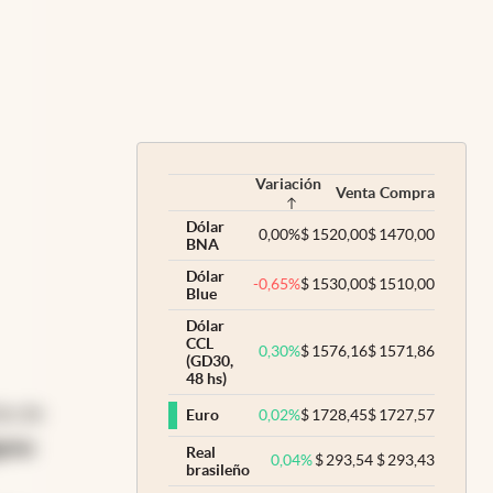
2.
Variación
Venta
Compra
Dólar
0,00
%
$
1520,00
$
1470,00
BNA
Dólar
-0,65
%
$
1530,00
$
1510,00
Blue
Dólar
CCL
0,30
%
$
1576,16
$
1571,86
(GD30,
48 hs)
ión de
0,02
%
$
1728,45
$
1727,57
Euro
geno
Real
0,04
%
$
293,54
$
293,43
brasileño