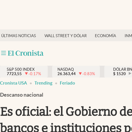
Últimas Noticias
Finanzas y economía
ÚLTIMAS NOTICIAS
WALL STREET Y DÓLAR
ECONOMÍA
INM
Wall Street y dólar
Inmigración
Trending
S&P 500 INDEX
NASDAQ
DÓLAR B
7723,55
-0.17
%
26.363,44
-0.83
%
$
1520
Tiempo
Cronista USA
Trending
Feriado
Ciencia y salud
Descanso nacional
Espiritual
Es oficial: el Gobierno d
Streaming
bancos e instituciones p
PC y mobile