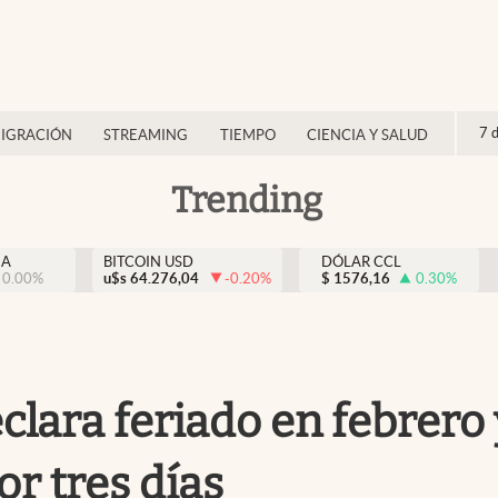
7 
IGRACIÓN
STREAMING
TIEMPO
CIENCIA Y SALUD
Trending
NA
BITCOIN USD
DÓLAR CCL
0.00
%
u$s
64.276,04
-0.20
%
$
1576,16
0.30
%
eclara feriado en febrero
or tres días