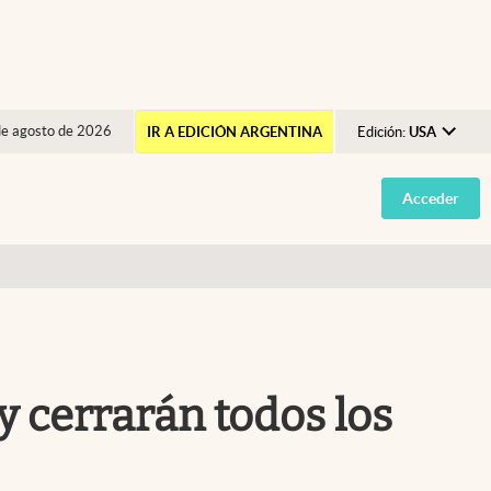
de agosto de 2026
IR A EDICIÓN ARGENTINA
Edición:
USA
Argentina
Acceder
España
México
USA
Colombia
Uruguay
 y cerrarán todos los