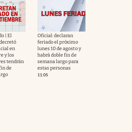
o | El
Oficial: declaran
decretó
feriado el próximo
icial en
lunes 10 de agosto y
e y los
habrá doble fin de
res tendrán
semana largo para
fin de
estas personas
argo
11:05