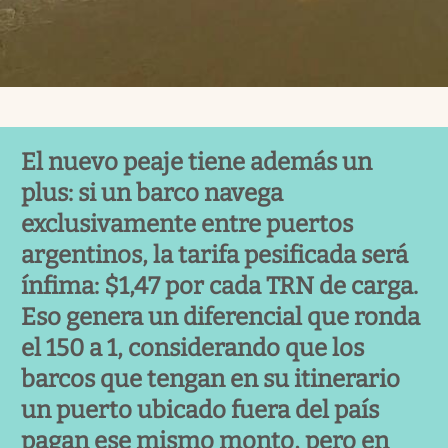
El nuevo peaje tiene además un
plus: si un barco navega
exclusivamente entre puertos
argentinos, la tarifa pesificada será
ínfima: $1,47 por cada TRN de carga.
Eso genera un diferencial que ronda
el 150 a 1, considerando que los
barcos que tengan en su itinerario
un puerto ubicado fuera del país
pagan ese mismo monto, pero en