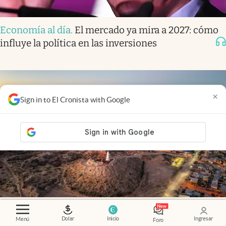
Economía al día
.
El mercado ya mira a 2027: cómo
influye la política en las inversiones
×
Sign in to El Cronista with Google
Economía al día
.
Vaca Muerta cambia de mapa: la
Dolar
Inicio
Ingresar
Menú
Foro
ciudad que empieza a reemplazar a Añelo