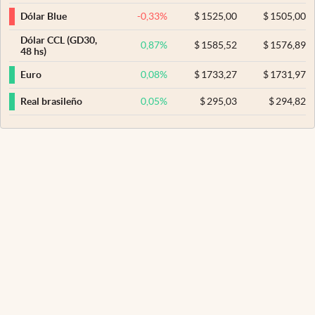
-0,33
%
$
1525,00
$
1505,00
Dólar Blue
Dólar CCL (GD30,
0,87
%
$
1585,52
$
1576,89
48 hs)
0,08
%
$
1733,27
$
1731,97
Euro
0,05
%
$
295,03
$
294,82
Real brasileño