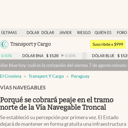
Últimas noticias
ÚLTIMAS
DÓLAR
DÓLAR
JAVIER
RIESGO
QUIÉN ES
FORO
Dólar
NOTICIAS
BLUE
MILEI
PAÍS
QUIÉN
Argentina
Transport y Cargo
Members
Suscribite x $999
España
Economía y Política
DÓLAR BNA
$
1520
0.00
%
DÓLAR BLUE
$
1525
-0.3
México
oy: cuál es la cotización del viernes 7 de agosto minuto a minuto
Dó
Finanzas y Mercados
USA
abre en nueva pestaña
abre en nueva pestaña
El Cronista
Transport Y Cargo
Paraguay
Mercados Online
Colombia
Uruguay
VÍAS NAVEGABLES
Negocios
Porqué se cobrará peaje en el tramo
Columnistas
norte de la Vía Navegable Troncal
Otras secciones
Se estableció su percepción por primera vez. El Estado
Apertura
dejará de mantener en forma gratuita una infraestructura