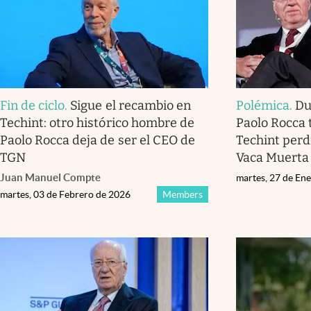
Fin de ciclo
.
Sigue el recambio en
Polémica
.
Du
Techint: otro histórico hombre de
Paolo Rocca t
Paolo Rocca deja de ser el CEO de
Techint perd
TGN
Vaca Muerta
Juan Manuel Compte
martes, 27 de En
martes, 03 de Febrero de 2026
Members