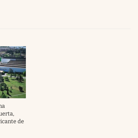
Uruguay
na
uerta,
ricante de