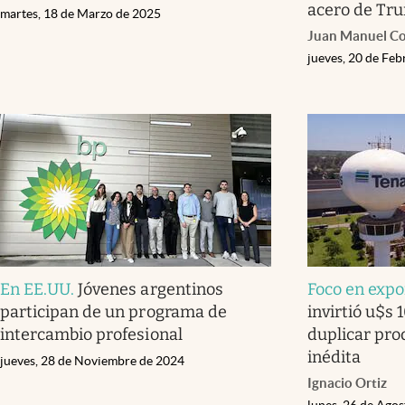
acero de Tr
martes, 18 de Marzo de 2025
Juan Manuel C
jueves, 20 de Fe
En EE.UU
.
Jóvenes argentinos
Foco en expo
participan de un programa de
invirtió u$s 
intercambio profesional
duplicar pro
inédita
jueves, 28 de Noviembre de 2024
Ignacio Ortiz
lunes, 26 de Ago