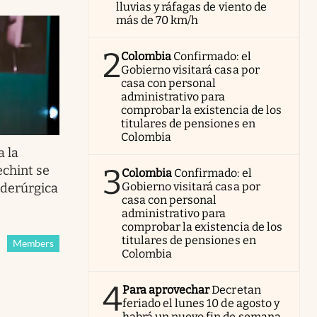
lluvias y ráfagas de viento de
más de 70 km/h
2
Colombia
Confirmado: el
Gobierno visitará casa por
casa con personal
administrativo para
comprobar la existencia de los
titulares de pensiones en
Colombia
a la
3
echint se
Colombia
Confirmado: el
Gobierno visitará casa por
iderúrgica
casa con personal
administrativo para
comprobar la existencia de los
titulares de pensiones en
Members
Colombia
4
Para aprovechar
Decretan
feriado el lunes 10 de agosto y
habrá un nuevo fin de semana