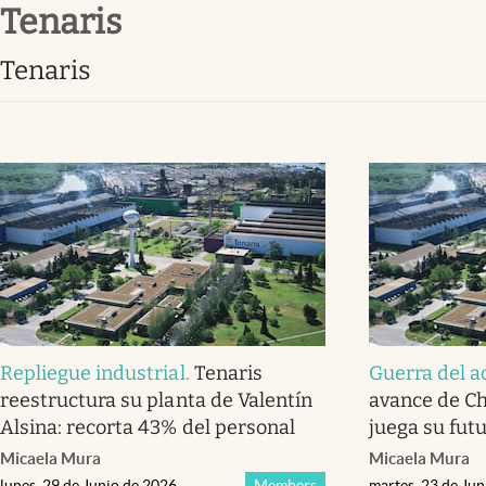
Tenaris
Infotechnology
Clase
Tenaris
Clima
Mundial 2026
Eventos Corporativos
El Cronista Studio
Mediakit
abre en nueva pestaña
Repliegue industrial
.
Tenaris
Guerra del a
reestructura su planta de Valentín
avance de Ch
Alsina: recorta 43% del personal
juega su futu
Micaela Mura
Micaela Mura
lunes, 29 de Junio de 2026
Members
martes, 23 de Ju