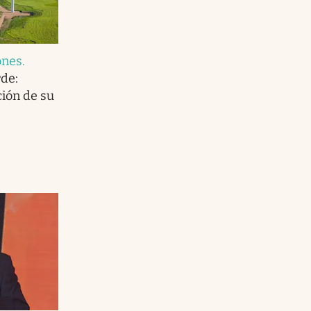
ones
.
de:
ción de su