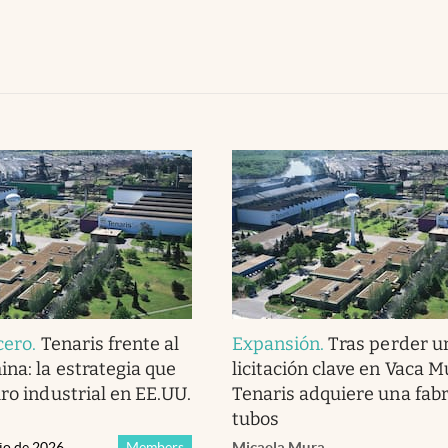
cero
.
Tenaris frente al
Expansión
.
Tras perder u
ina: la estrategia que
licitación clave en Vaca M
ro industrial en EE.UU.
Tenaris adquiere una fab
tubos
nio de 2026
Members
Micaela Mura