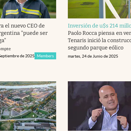
ra el nuevo CEO de
Inversión de u$s 214 mill
Argentina "puede ser
Paolo Rocca piensa en ver
ga"
Tenaris inició la construc
segundo parque eólico
ompte
 Septiembre de 2025
Members
martes, 24 de Junio de 2025