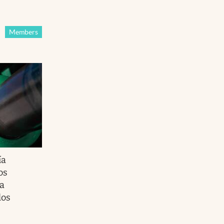
Members
ía
os
la
los