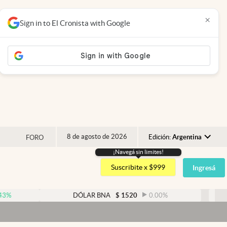
×
Sign in to El Cronista with Google
8 de agosto de 2026
Edición:
Argentina
FORO
¡Navegá sin limites!
Argentina
Suscribite x $999
Ingresá
España
México
DÓLAR BNA
$
1520
0.00
%
DÓLAR B
USA
Dó
Colombia