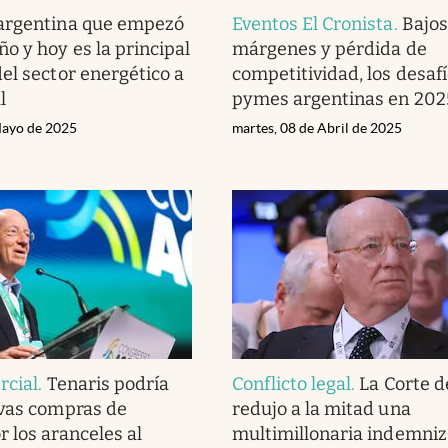
argentina que empezó
Eventos El Cronista
.
Bajos
o y hoy es la principal
márgenes y pérdida de
el sector energético a
competitividad, los desafí
l
pymes argentinas en 202
Mayo de 2025
martes, 08 de Abril de 2025
rcial
.
Tenaris podría
Conflicto legal
.
La Corte d
evas compras de
redujo a la mitad una
 los aranceles al
multimillonaria indemniz