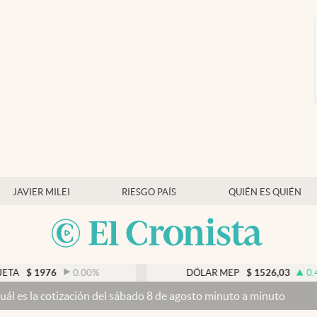
JAVIER MILEI
RIESGO PAÍS
QUIÉN ES QUIÉN
0.00
%
DÓLAR MEP
$
1526,03
0.43
%
ón del sábado 8 de agosto minuto a minuto