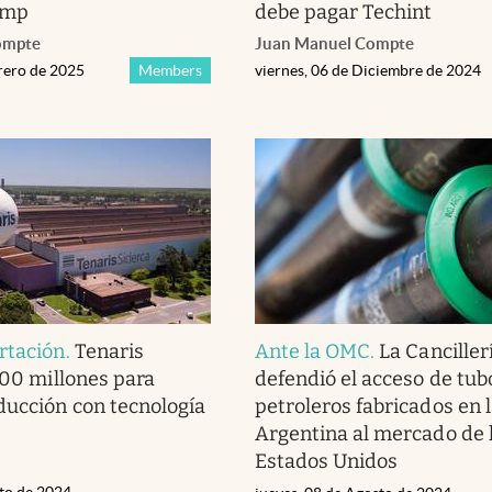
ump
debe pagar Techint
ompte
Juan Manuel Compte
brero de 2025
Members
viernes, 06 de Diciembre de 2024
rtación
.
Tenaris
Ante la OMC
.
La Canciller
100 millones para
defendió el acceso de tub
ducción con tecnología
petroleros fabricados en 
Argentina al mercado de 
Estados Unidos
sto de 2024