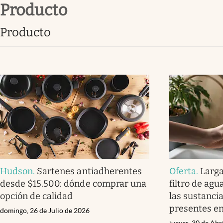
Producto
Infotechnology
Clase
Producto
Clima
Mundial 2026
Eventos Corporativos
El Cronista Studio
Mediakit
abre en nueva pestaña
Hudson
.
Sartenes antiadherentes
Oferta
.
Larga
desde $15.500: dónde comprar una
filtro de ag
opción de calidad
las sustancia
presentes en 
domingo, 26 de Julio de 2026
jueves, 30 de Abr