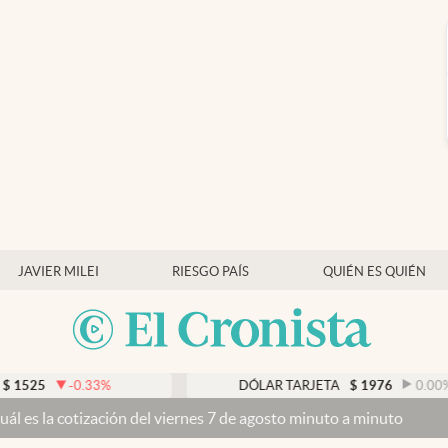
JAVIER MILEI
RIESGO PAÍS
QUIÉN ES QUIÉN
-0.33
%
DÓLAR TARJETA
$
1976
0.00
%
tización del viernes 7 de agosto minuto a minuto