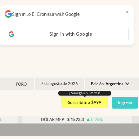
×
Sign in to El Cronista with Google
7 de agosto de 2026
Edición:
Argentina
FORO
¡Navegá sin limites!
Argentina
Suscribite x $999
Ingresá
España
México
DÓLAR MEP
$
1523,3
0.25
%
DÓLAR
USA
Colombia