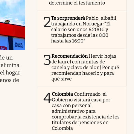
determine el testamento
2
Te sorprenderá
Pablo, albañil
trabajando en Noruega: “El
salario son unos 6.200€ y
trabajamos desde las 8:00
hasta las 16:00”
3
Recomendación
Hervir hojas
de un
de laurel con ramitas de
 elimina
canela y clavo de olor | Por qué
el hogar
recomiendan hacerlo y para
qué sirve
menos de
4
Colombia
Confirmado: el
Gobierno visitará casa por
casa con personal
administrativo para
comprobar la existencia de los
titulares de pensiones en
Colombia