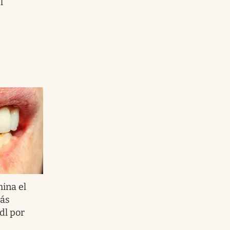
l
ina el
más
dl por