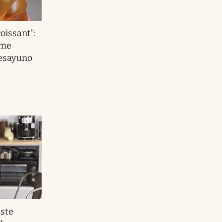
oissant”:
ume
esayuno
Este