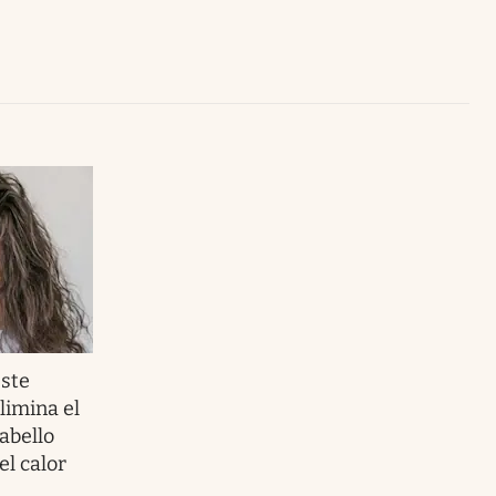
Uruguay
Este
imina el
abello
el calor