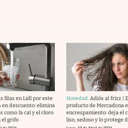
s filas en Lidl por este
Novedad
.
Adiós al frizz | 
ua en descuento: elimina
producto de Mercadona el
s como la cal y el cloro
encrespamiento: deja el c
el grifo
liso, sedoso y lo protege d
il de 2026
lunes, 13 de Abril de 2026