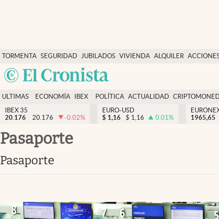
Últimas Noticias
TORMENTA
SEGURIDAD
JUBILADOS
VIVIENDA
ALQUILER
ACCIONE
Economía y finanzas
SOCIAL
Argentina
Política
España
Actualidad
ULTIMAS
ECONOMÍA
IBEX
POLÍTICA
ACTUALIDAD
CRIPTOMONE
México
NOTICIAS
Y
Y
IBEX 35
EURO-USD
EURONE
Criptomonedas
20.176
20.176
-0.02
%
$
1,16
$
1,16
0.01
%
USA
1965,65
FINANZAS
EURO
Colombia
pasaporte
España
Uruguay
pasaporte