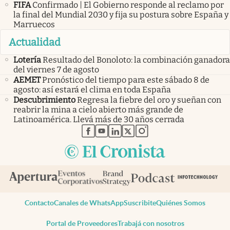
FIFA
Confirmado | El Gobierno responde al reclamo por
la final del Mundial 2030 y fija su postura sobre España y
Marruecos
Actualidad
Lotería
Resultado del Bonoloto: la combinación ganadora
del viernes 7 de agosto
AEMET
Pronóstico del tiempo para este sábado 8 de
agosto: así estará el clima en toda España
Descubrimiento
Regresa la fiebre del oro y sueñan con
reabrir la mina a cielo abierto más grande de
Latinoamérica. Llevá más de 30 años cerrada
abre en nueva pestaña
abre en nueva pestaña
abre en nueva pestaña
abre en nueva pestaña
abre en nueva pestaña
Contacto
Canales de WhatsApp
Suscribite
Quiénes Somos
Portal de Proveedores
Trabajá con nosotros