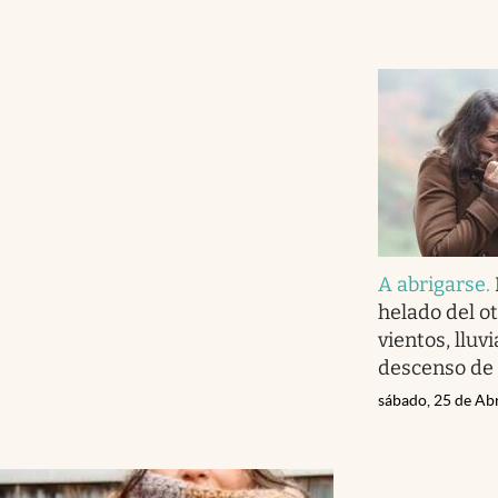
A abrigarse
.
helado del o
vientos, llu
descenso de
sábado, 25 de Ab