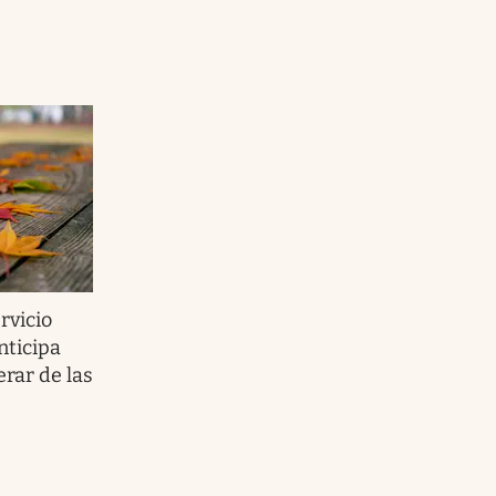
rvicio
nticipa
erar de las