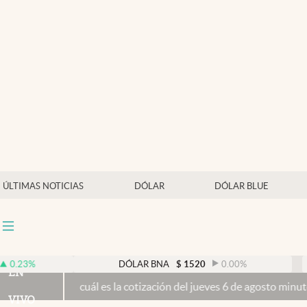
Últimas noticias
Dólar
Members
Economía y Política
Finanzas y Mercados
Mercados Online
ÚLTIMAS NOTICIAS
DÓLAR
DÓLAR BLUE
Negocios
Columnistas
Otras secciones
DÓLAR BNA
$
1520
0.00
%
DÓ
EN
 cuál es la cotización del jueves 6 de agosto minuto a minuto
El Sen
Apertura
VIVO