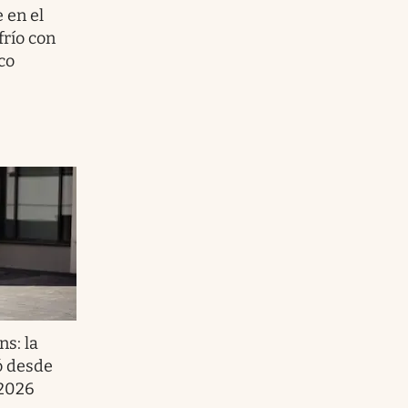
 en el
frío con
co
ns: la
ó desde
 2026