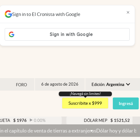
×
Sign in to El Cronista with Google
6 de agosto de 2026
Edición:
Argentina
FORO
¡Navegá sin limites!
Argentina
Suscribite x $999
Ingresá
España
México
76
0.00
%
DÓLAR MEP
$
1521,52
0.23
%
USA
enta de tierras a extranjeros
Dólar hoy y dólar blue hoy: cuál es l
Colombia