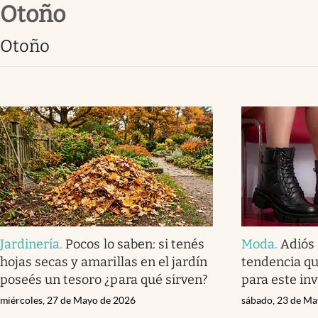
otoño
Infotechnology
Clase
otoño
Clima
Mundial 2026
Eventos Corporativos
El Cronista Studio
Mediakit
abre en nueva pestaña
Jardinería
.
Pocos lo saben: si tenés
Moda
.
Adiós 
hojas secas y amarillas en el jardín
tendencia qu
poseés un tesoro ¿para qué sirven?
para este in
miércoles, 27 de Mayo de 2026
sábado, 23 de Ma