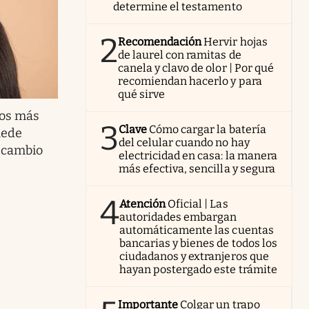
determine el testamento
2
Recomendación
Hervir hojas
de laurel con ramitas de
canela y clavo de olor | Por qué
recomiendan hacerlo y para
qué sirve
os más
3
Clave
Cómo cargar la batería
uede
del celular cuando no hay
 cambio
electricidad en casa: la manera
más efectiva, sencilla y segura
4
Atención
Oficial | Las
autoridades embargan
automáticamente las cuentas
bancarias y bienes de todos los
ciudadanos y extranjeros que
hayan postergado este trámite
Importante
Colgar un trapo