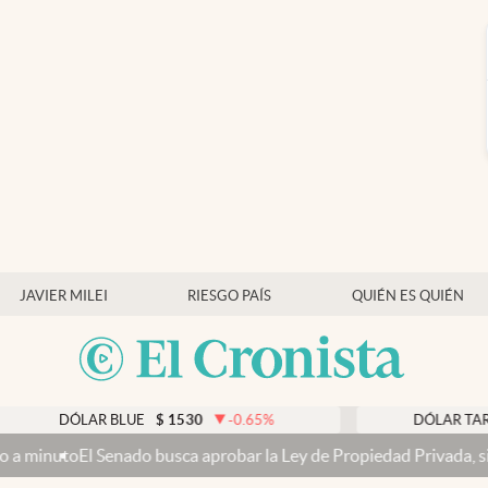
JAVIER MILEI
RIESGO PAÍS
QUIÉN ES QUIÉN
LAR BLUE
$
1530
-0.65
%
DÓLAR TARJETA
$
19
ado busca aprobar la Ley de Propiedad Privada, sin el capítulo de v