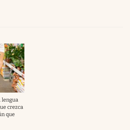
Uruguay
 lengua
que crezca
ún que