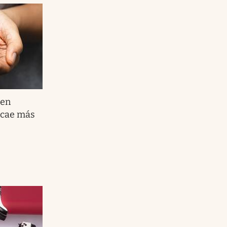
 en
e cae más