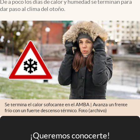
De a poco los días de calor y humedad se terminan para
Infotechnology
dar paso al clima del otoño.
Clase
Clima
Mundial 2026
Eventos Corporativos
El Cronista Studio
Mediakit
abre en nueva pestaña
Argentina
Se termina el calor sofocante en el AMBA | Avanza un frente
frío con un fuerte descenso térmico. Foto (archivo)
¡Queremos conocerte!