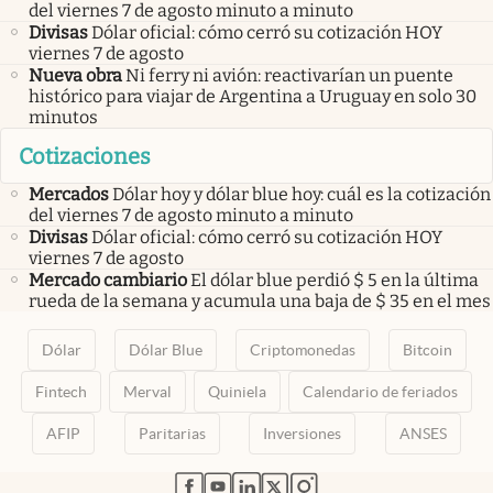
del viernes 7 de agosto minuto a minuto
Divisas
Dólar oficial: cómo cerró su cotización HOY
viernes 7 de agosto
Nueva obra
Ni ferry ni avión: reactivarían un puente
histórico para viajar de Argentina a Uruguay en solo 30
minutos
Cotizaciones
Mercados
Dólar hoy y dólar blue hoy: cuál es la cotización
del viernes 7 de agosto minuto a minuto
Divisas
Dólar oficial: cómo cerró su cotización HOY
viernes 7 de agosto
Mercado cambiario
El dólar blue perdió $ 5 en la última
rueda de la semana y acumula una baja de $ 35 en el mes
Dólar
Dólar Blue
Criptomonedas
Bitcoin
Fintech
Merval
Quiniela
Calendario de feriados
AFIP
Paritarias
Inversiones
ANSES
abre en nueva pestaña
abre en nueva pestaña
abre en nueva pestaña
abre en nueva pestaña
abre en nueva pestaña