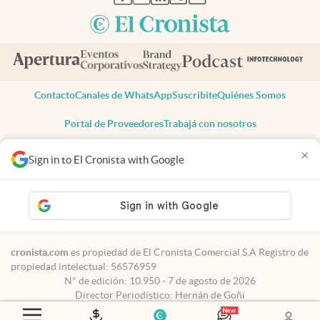
Contacto
Canales de WhatsApp
Suscribite
Quiénes Somos
Portal de Proveedores
Trabajá con nosotros
Copyright 2025 cronista.com
×
Sign in to El Cronista with Google
Todos los derechos reservados
Términos y condiciones
Privacidad
Consentimiento
Tel:
+54 11 7078-3270
cronista.com
es propiedad de El Cronista Comercial S.A Registro de
propiedad intelectual: 56576959
N° de edición: 10.950 - 7 de agosto de 2026
Director Periodístico: Hernán de Goñi