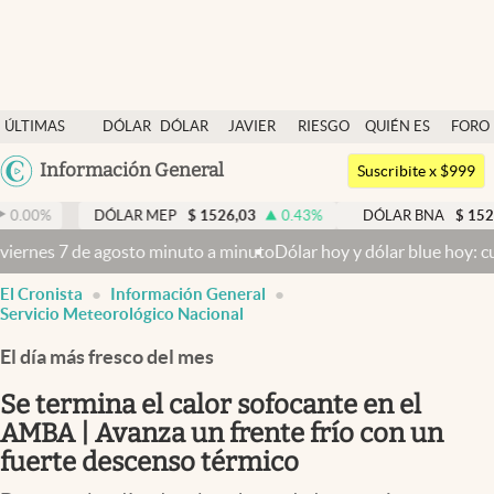
Últimas noticias
ÚLTIMAS
DÓLAR
DÓLAR
JAVIER
RIESGO
QUIÉN ES
FORO
Dólar
NOTICIAS
BLUE
MILEI
PAÍS
QUIÉN
Argentina
Información General
Members
Suscribite x $999
España
Economía y Política
DÓLAR MEP
$
1526,03
0.43
%
DÓLAR BNA
$
1520
0.00
%
México
 de agosto minuto a minuto
Dólar hoy y dólar blue hoy: cuál es la co
Finanzas y Mercados
USA
El Cronista
Información General
Mercados Online
Colombia
Servicio Meteorológico Nacional
Uruguay
Negocios
El día más fresco del mes
Columnistas
Se termina el calor sofocante en el
Otras secciones
AMBA | Avanza un frente frío con un
fuerte descenso térmico
Apertura