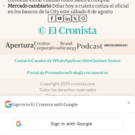
Mercado cambiario
Dólar hoy: a cuánto cotiza el oficial
en los bancos de la City este sábado 8 de agosto
abre en nueva pestaña
abre en nueva pestaña
abre en nueva pestaña
abre en nueva pestaña
abre en nueva pestaña
Contacto
Canales de WhatsApp
Suscribite
Quiénes Somos
Portal de Proveedores
Trabajá con nosotros
Copyright 2025 cronista.com
Todos los derechos reservados
Términos y condiciones
×
Privacidad
Sign in to El Cronista with Google
Consentimiento
Tel:
+54 11 7078-3270
cronista.com
es propiedad de El Cronista Comercial S.A Registro de
propiedad intelectual: 56576959