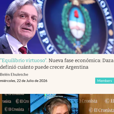
Infotechnology
Clase
Clima
Mundial 2026
Eventos Corporativos
El Cronista Studio
"Equilibrio virtuoso"
.
Nueva fase económica: Daza
Mediakit
definió cuánto puede crecer Argentina
abre en nueva pestaña
Belén Ehuletche
Argentina
miércoles, 22 de Julio de 2026
Members