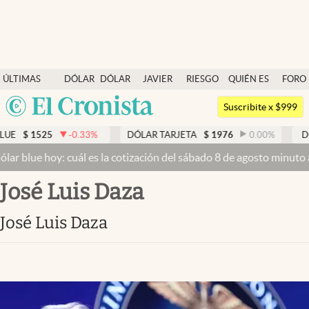
Últimas noticias
ÚLTIMAS
DÓLAR
DÓLAR
JAVIER
RIESGO
QUIÉN ES
FORO
Dólar
NOTICIAS
BLUE
MILEI
PAÍS
QUIÉN
Argentina
Members
Suscribite x $999
España
Economía y Política
-0.33
%
DÓLAR TARJETA
$
1976
0.00
%
DÓLAR MEP
México
oy: cuál es la cotización del sábado 8 de agosto minuto a minuto
Dó
Finanzas y Mercados
USA
José Luis Daza
Mercados Online
Colombia
Uruguay
Negocios
José Luis Daza
Columnistas
Otras secciones
Apertura