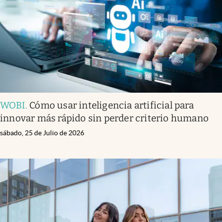
Clima
Espiritualidad
Mediakit
abre en nueva pestaña
México
WOBI
.
Cómo usar inteligencia artificial para
innovar más rápido sin perder criterio humano
sábado, 25 de Julio de 2026