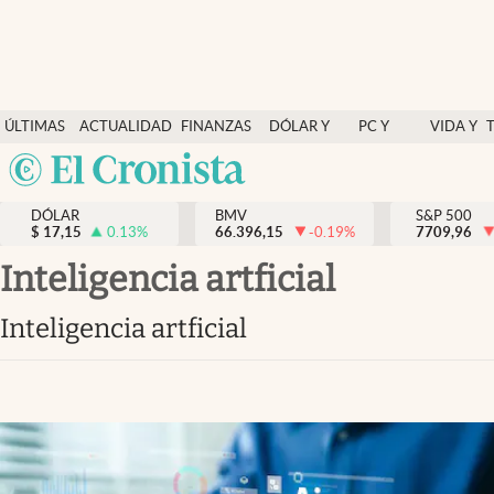
Últimas Noticias
ÚLTIMAS
ACTUALIDAD
FINANZAS
DÓLAR Y
PC Y
VIDA Y
Actualidad
NOTICIAS
Y
MERCADOS
CELULAR
ESTILO
Argentina
Finanzas y economía
ECONOMÍA
España
Dólar y mercados
DÓLAR
BMV
S&P 500
$
17,15
0.13
%
66.396,15
-0.19
%
México
7709,96
Internacionales
USA
inteligencia artficial
Opinión
Colombia
inteligencia artficial
Uruguay
Brand Strategy
Pc y celular
Vida y estilo
Tv