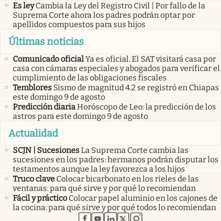
Es ley
Cambia la Ley del Registro Civil | Por fallo de la
Suprema Corte ahora los padres podrán optar por
apellidos compuestos para sus hijos
Últimas noticias
Comunicado oficial
Ya es oficial. El SAT visitará casa por
casa con cámaras especiales y abogados para verificar el
cumplimiento de las obligaciones fiscales
Temblores
Sismo de magnitud 4.2 se registró en Chiapas
este domingo 9 de agosto
Predicción diaria
Horóscopo de Leo: la predicción de los
astros para este domingo 9 de agosto
Actualidad
SCJN | Sucesiones
La Suprema Corte cambia las
sucesiones en los padres: hermanos podrán disputar los
testamentos aunque la ley favorezca a los hijos
Truco clave
Colocar bicarbonato en los rieles de las
ventanas: para qué sirve y por qué lo recomiendan
Fácil y práctico
Colocar papel aluminio en los cajones de
la cocina: para qué sirve y por qué todos lo recomiendan
abre en nueva pestaña
abre en nueva pestaña
abre en nueva pestaña
abre en nueva pestaña
abre en nueva pestaña