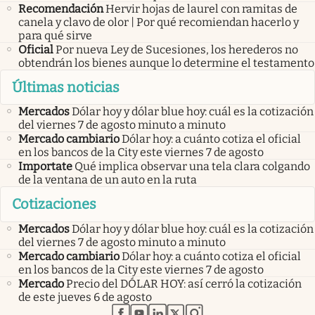
Recomendación
Hervir hojas de laurel con ramitas de
canela y clavo de olor | Por qué recomiendan hacerlo y
para qué sirve
Oficial
Por nueva Ley de Sucesiones, los herederos no
obtendrán los bienes aunque lo determine el testamento
Últimas noticias
Mercados
Dólar hoy y dólar blue hoy: cuál es la cotización
del viernes 7 de agosto minuto a minuto
Mercado cambiario
Dólar hoy: a cuánto cotiza el oficial
en los bancos de la City este viernes 7 de agosto
Importate
Qué implica observar una tela clara colgando
de la ventana de un auto en la ruta
Cotizaciones
Mercados
Dólar hoy y dólar blue hoy: cuál es la cotización
del viernes 7 de agosto minuto a minuto
Mercado cambiario
Dólar hoy: a cuánto cotiza el oficial
en los bancos de la City este viernes 7 de agosto
Mercado
Precio del DÓLAR HOY: así cerró la cotización
de este jueves 6 de agosto
abre en nueva pestaña
abre en nueva pestaña
abre en nueva pestaña
abre en nueva pestaña
abre en nueva pestaña