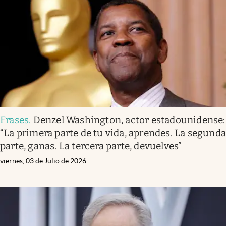
Infotechnology
Clase
Clima
Mundial 2026
Eventos Corporativos
El Cronista Studio
Frases
.
Denzel Washington, actor estadounidense:
Mediakit
“La primera parte de tu vida, aprendes. La segund
abre en nueva pestaña
parte, ganas. La tercera parte, devuelves”
Argentina
viernes, 03 de Julio de 2026