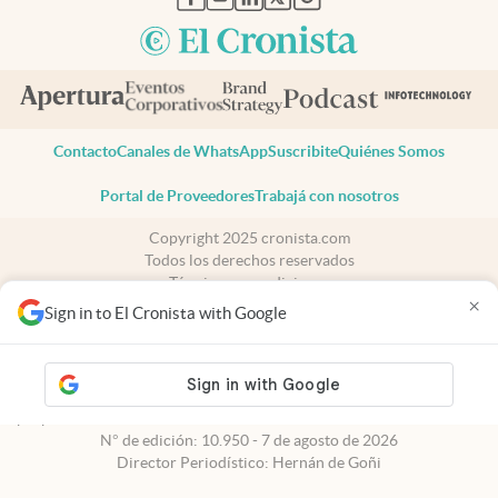
Contacto
Canales de WhatsApp
Suscribite
Quiénes Somos
Portal de Proveedores
Trabajá con nosotros
Copyright 2025 cronista.com
Todos los derechos reservados
Términos y condiciones
×
Privacidad
Sign in to El Cronista with Google
Consentimiento
Tel:
+54 11 7078-3270
cronista.com
es propiedad de El Cronista Comercial S.A Registro de
propiedad intelectual: 56576959
N° de edición: 10.950 - 7 de agosto de 2026
Director Periodístico: Hernán de Goñi