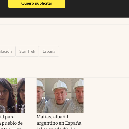
abre en nueva pestaña
Quiero publicitar
ilación
Star Trek
España
id para
Matias, albañil
n pueblo de
argentino en España: