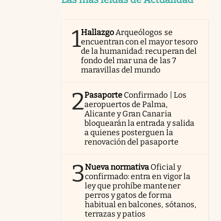
1
Hallazgo
Arqueólogos se
encuentran con el mayor tesoro
de la humanidad: recuperan del
fondo del mar una de las 7
maravillas del mundo
2
Pasaporte
Confirmado | Los
aeropuertos de Palma,
Alicante y Gran Canaria
bloquearán la entrada y salida
a quienes posterguen la
renovación del pasaporte
3
Nueva normativa
Oficial y
confirmado: entra en vigor la
ley que prohíbe mantener
perros y gatos de forma
habitual en balcones, sótanos,
terrazas y patios