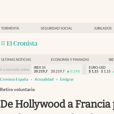
Últimas Noticias
TORMENTA
SEGURIDAD SOCIAL
JUBILADOS
Economía y finanzas
Política
Actualidad
Criptomonedas
ULTIMAS NOTICIAS
ECONOMÍA Y FINANZAS
IB
IBEX 35
EURO-USD
Ir a mercados online
20.219,7
20.219,7
0.19
%
$
1,15
$
1,15
Cronista España
Actualidad
Emigrar
Retiro voluntario
De Hollywood a Francia 