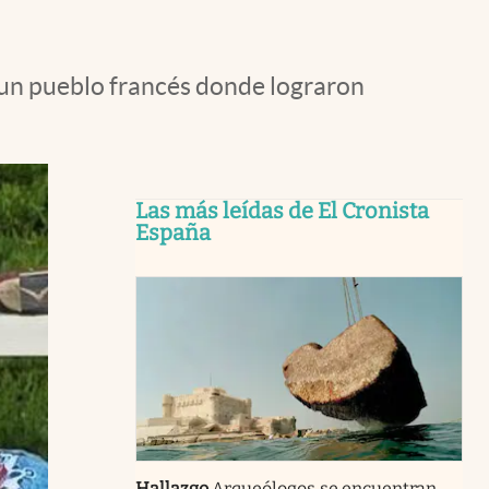
 un pueblo francés donde lograron
Las más leídas de El Cronista
España
Hallazgo
Arqueólogos se encuentran