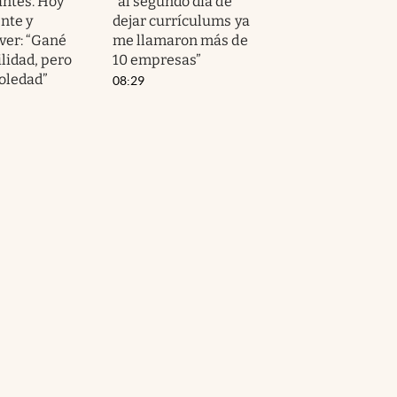
antes. Hoy
“al segundo día de
nte y
dejar currículums ya
ver: “Gané
me llamaron más de
lidad, pero
10 empresas”
soledad”
08:29