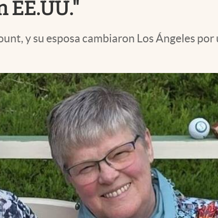
n EE.UU."
mount, y su esposa cambiaron Los Ángeles por