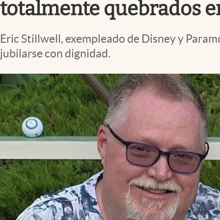
totalmente quebrados e
Eric Stillwell, exempleado de Disney y Para
jubilarse con dignidad.