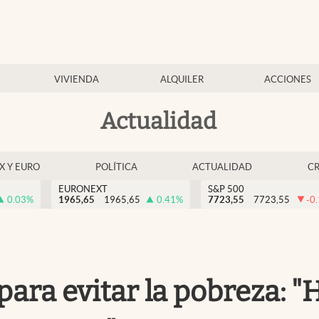
VIVIENDA
ALQUILER
ACCIONES
Actualidad
EX Y EURO
POLÍTICA
ACTUALIDAD
C
EURONEXT
S&P 500
0.03
%
1965,65
1965,65
0.41
%
7723,55
7723,55
-0
para evitar la pobreza: 