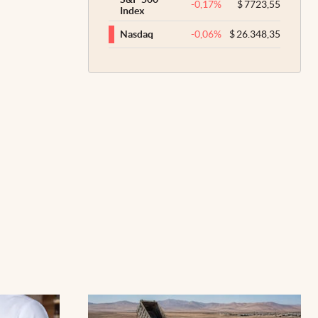
-0,17
%
$
7723,55
Index
-0,06
%
$
26.348,35
Nasdaq