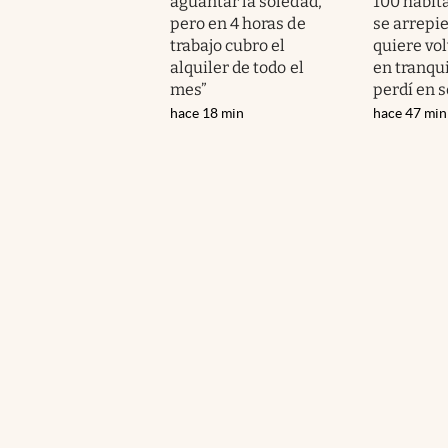
aguantar la soledad,
100 habit
pero en 4 horas de
se arrepie
trabajo cubro el
quiere vol
alquiler de todo el
en tranqui
mes”
perdí en 
hace 18 min
hace 47 min