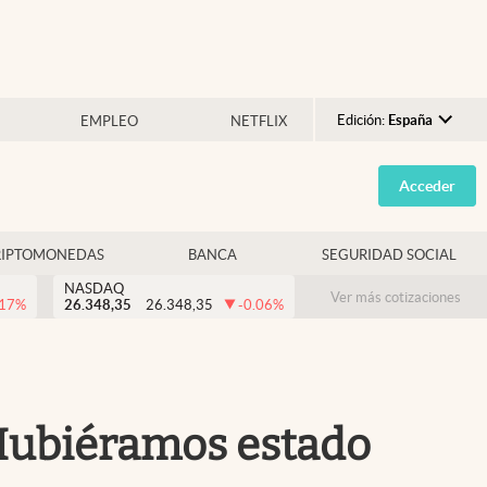
Edición:
España
EMPLEO
NETFLIX
Argentina
Acceder
España
México
RIPTOMONEDAS
BANCA
SEGURIDAD SOCIAL
USA
NASDAQ
Colombia
Ver más cotizaciones
.17
%
26.348,35
26.348,35
-0.06
%
Uruguay
"Hubiéramos estado