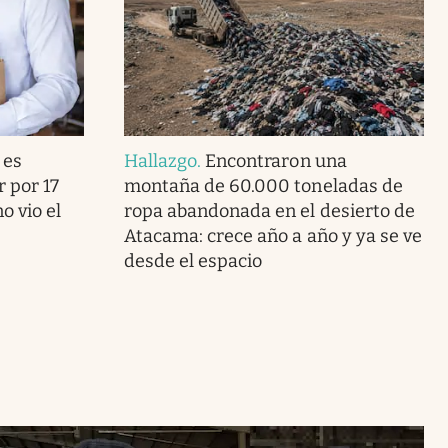
 es
Hallazgo
.
Encontraron una
r por 17
montaña de 60.000 toneladas de
o vio el
ropa abandonada en el desierto de
Atacama: crece año a año y ya se ve
desde el espacio