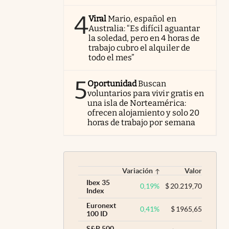
4
Viral
Mario, español en
Australia: “Es difícil aguantar
la soledad, pero en 4 horas de
trabajo cubro el alquiler de
todo el mes”
5
Oportunidad
Buscan
voluntarios para vivir gratis en
una isla de Norteamérica:
ofrecen alojamiento y solo 20
horas de trabajo por semana
Variación
Valor
Ibex 35
0,19
%
$
20.219,70
Index
Euronext
0,41
%
$
1965,65
100 ID
S&P 500