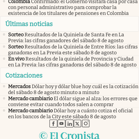
Colombia
Confirmado: el Gobierno visitará casa por casa
con personal administrativo para comprobar la
existencia de los titulares de pensiones en Colombia
Últimas noticias
Sorteo
Resultados de la Quiniela de Santa Fe en La
Previa: las cifras ganadores del sábado 8 de agosto
Sorteo
Resultados de la Quiniela de Entre Ríos: las cifras
ganadoras en La Previa este sábado 8 de agosto
En vivo
Resultados de la quiniela de Provincia y Ciudad
en La Previa: las cifras ganadoras del sábado 8 de agosto
Cotizaciones
Mercados
Dólar hoy y dólar blue hoy: cuál es la cotización
del sábado 8 de agosto minuto a minuto
Mercado cambiario
El dólar sigue al alza: los errores que
conviene evitar cuando todos salen a comprar
Mercado cambiario
Dólar hoy: a cuánto cotiza el oficial
en los bancos de la City este sábado 8 de agosto
abre en nueva pestaña
abre en nueva pestaña
abre en nueva pestaña
abre en nueva pestaña
abre en nueva pestaña