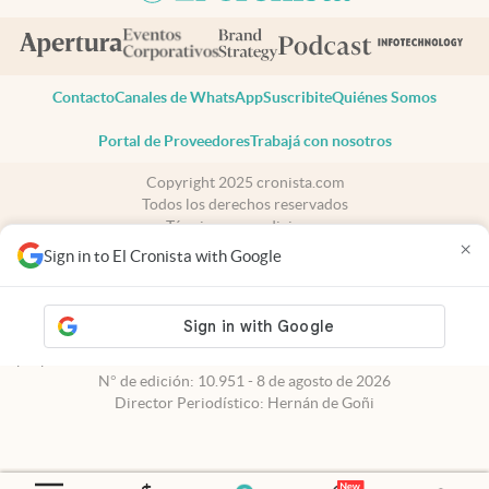
Contacto
Canales de WhatsApp
Suscribite
Quiénes Somos
Portal de Proveedores
Trabajá con nosotros
Copyright 2025 cronista.com
Todos los derechos reservados
Términos y condiciones
×
Privacidad
Sign in to El Cronista with Google
Consentimiento
Tel:
+54 11 7078-3270
cronista.com
es propiedad de El Cronista Comercial S.A Registro de
propiedad intelectual: 56576959
N° de edición: 10.951 - 8 de agosto de 2026
Director Periodístico: Hernán de Goñi