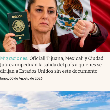
Infotechnology
Clase
Clima
Mundial 2026
Eventos Corporativos
El Cronista Studio
Migraciones
.
Oficial| Tijuana, Mexicali y Ciudad
Mediakit
Juárez impedirán la salida del país a quienes se
abre en nueva pestaña
dirijan a Estados Unidos sin este documento
Argentina
lunes, 03 de Agosto de 2026