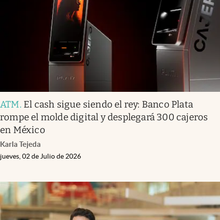
Clima
Espiritualidad
Mediakit
abre en nueva pestaña
México
ATM
.
El cash sigue siendo el rey: Banco Plata
rompe el molde digital y desplegará 300 cajeros
en México
Karla Tejeda
jueves, 02 de Julio de 2026