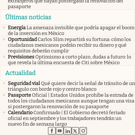
extranjeros que hayan postergado la renovación del
pasaporte
Últimas noticias
Energía
La amenaza invisible que podría apagar el boom
de la inversión en México
Oportunidad
Carlos Slim repartirá su fortuna: cómo los
ciudadanos mexicanos podrán recibir su dinero y qué
requisitos deberán cumplir
Previsiones
Optimismo a corto plazo, dudas a futuro: lo
que revela la última encuesta de Citi sobre México
Actualidad
Seguridad vial
Qué quiere decir la señal de tránsito de un
triángulo con borde rojo y centro blanco
Pasaporte
Oficial | Estados Unidos prohíbe la entrada de
todos los ciudadanos mexicanos aunque tengan una visa
si postergaron la renovación de su pasaporte
Calendario
Confirmado | El Gobierno decretó feriado
oficial en septiembre y los trabajadores tendrán un
nuevo fin de semana largo
abre en nueva pestaña
abre en nueva pestaña
abre en nueva pestaña
abre en nueva pestaña
abre en nueva pestaña