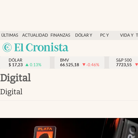
Últimas Noticias
ÚLTIMAS
ACTUALIDAD
FINANZAS
DÓLAR Y
PC Y
VIDA Y
Actualidad
NOTICIAS
Y
MERCADOS
CELULAR
ESTILO
Argentina
Finanzas y economía
ECONOMÍA
España
Dólar y mercados
DÓLAR
BMV
S&P 500
$
17,23
0.13
%
66.525,18
-0.46
%
México
7723,55
Internacionales
USA
digital
Opinión
Colombia
digital
Uruguay
Brand Strategy
Pc y celular
Vida y estilo
Tv