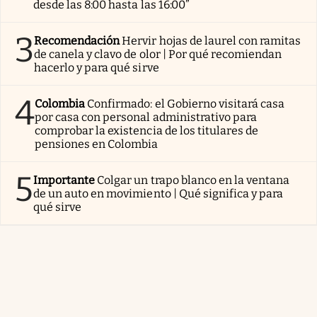
Las más leídas
1
Oficial
Por nueva Ley de Sucesiones, los herederos
no obtendrán los bienes aunque lo determine el
testamento
2
Te sorprenderá
Pablo, albañil trabajando en
Noruega: “El salario son unos 6.200€ y trabajamos
desde las 8:00 hasta las 16:00”
3
Recomendación
Hervir hojas de laurel con ramitas
de canela y clavo de olor | Por qué recomiendan
hacerlo y para qué sirve
4
Colombia
Confirmado: el Gobierno visitará casa
por casa con personal administrativo para
comprobar la existencia de los titulares de
pensiones en Colombia