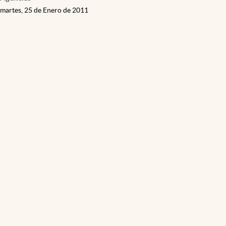
La sensación térmica superó hoy los 41º
Agencias
martes, 25 de Enero de 2011