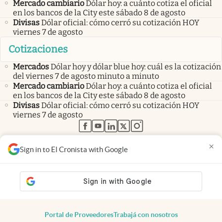
Oficial
Por nueva Ley de Sucesiones, los herederos no
obtendrán los bienes aunque lo determine el testamento
Te sorprenderá
Pablo, albañil trabajando en Noruega: “El
salario son unos 6.200€ y trabajamos desde las 8:00
hasta las 16:00”
Recomendación
Hervir hojas de laurel con ramitas de
canela y clavo de olor | Por qué recomiendan hacerlo y
para qué sirve
Últimas noticias
Mercados
Dólar hoy y dólar blue hoy: cuál es la cotización
del viernes 7 de agosto minuto a minuto
Mercado cambiario
Dólar hoy: a cuánto cotiza el oficial
en los bancos de la City este sábado 8 de agosto
Divisas
Dólar oficial: cómo cerró su cotización HOY
×
viernes 7 de agosto
Sign in to El Cronista with Google
Cotizaciones
Mercados
Dólar hoy y dólar blue hoy: cuál es la cotización
del viernes 7 de agosto minuto a minuto
Mercado cambiario
Dólar hoy: a cuánto cotiza el oficial
en los bancos de la City este sábado 8 de agosto