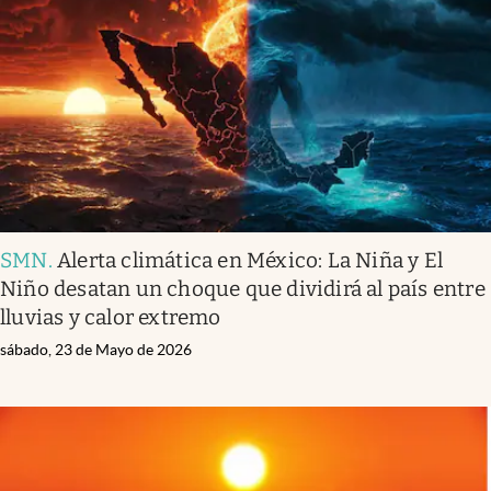
Infotechnology
Clase
Clima
Mundial 2026
Eventos Corporativos
El Cronista Studio
SMN
.
Alerta climática en México: La Niña y El
Mediakit
Niño desatan un choque que dividirá al país entre
abre en nueva pestaña
lluvias y calor extremo
Argentina
sábado, 23 de Mayo de 2026