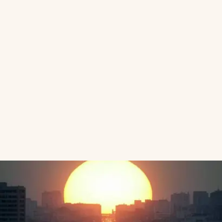
Clima
.
Adiós días templados: se viene el calor
extremo con máximas históricas, ¿cuáles son las
zonas afectadas
miércoles, 15 de Octubre de 2025