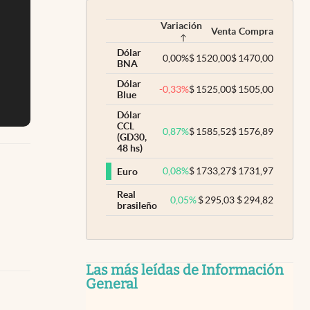
Variación
Venta
Compra
Dólar
0,00
%
$
1520,00
$
1470,00
BNA
Dólar
-0,33
%
$
1525,00
$
1505,00
Blue
Dólar
CCL
0,87
%
$
1585,52
$
1576,89
(GD30,
48 hs)
0,08
%
$
1733,27
$
1731,97
Euro
Real
0,05
%
$
295,03
$
294,82
brasileño
Las más leídas de Información
General