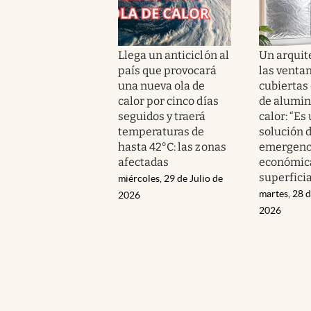
Llega un anticiclón al
Un arquit
país que provocará
las venta
una nueva ola de
cubiertas
calor por cinco días
de alumini
seguidos y traerá
calor: “Es
temperaturas de
solución 
hasta 42°C: las zonas
emergenc
afectadas
económic
superficia
miércoles, 29 de Julio de
martes, 28 d
2026
2026