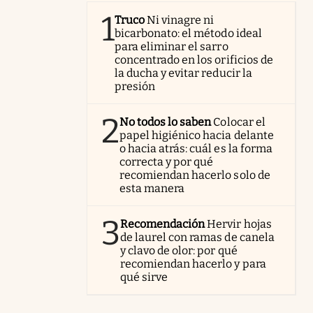
1
Truco
Ni vinagre ni
bicarbonato: el método ideal
para eliminar el sarro
concentrado en los orificios de
la ducha y evitar reducir la
presión
2
No todos lo saben
Colocar el
papel higiénico hacia delante
o hacia atrás: cuál es la forma
correcta y por qué
recomiendan hacerlo solo de
esta manera
3
Recomendación
Hervir hojas
de laurel con ramas de canela
y clavo de olor: por qué
recomiendan hacerlo y para
qué sirve