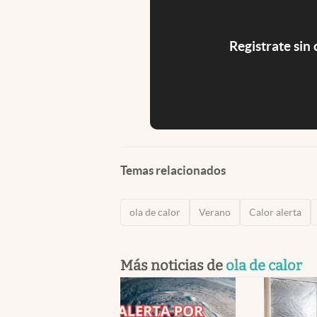
Registrate sin
Temas relacionados
ola de calor
Verano
Calor alerta
Más noticias de
ola de calor