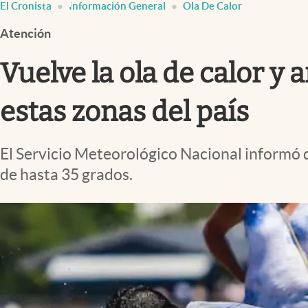
El Cronista
Información General
Ola De Calor
Infotechnology
Atención
Clase
Clima
Vuelve la ola de calor 
Mundial 2026
estas zonas del país
Eventos Corporativos
El Cronista Studio
El Servicio Meteorológico Nacional informó
Mediakit
de hasta 35 grados.
abre en nueva pestaña