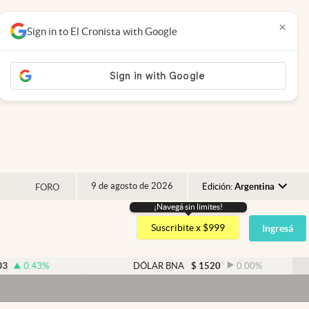
×
Sign in to El Cronista with Google
9 de agosto de 2026
Edición:
Argentina
FORO
¡Navegá sin limites!
Argentina
Suscribite x $999
Ingresá
España
México
%
DÓLAR BNA
$
1520
0.00
%
USA
Colombia