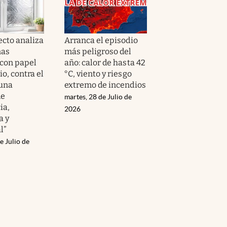
ecto analiza
Arranca el episodio
nas
más peligroso del
 con papel
año: calor de hasta 42
o, contra el
°C, viento y riesgo
 una
extremo de incendios
de
martes, 28 de Julio de
ia,
2026
a y
l”
e Julio de