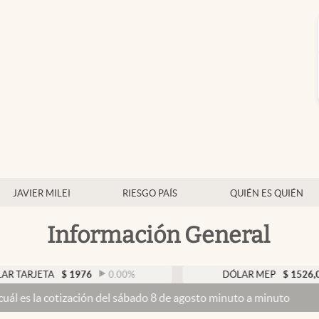
JAVIER MILEI
RIESGO PAÍS
QUIÉN ES QUIÉN
Información General
A
$
1976
0.00
%
DÓLAR MEP
$
1526,03
0.43
ización del sábado 8 de agosto minuto a minuto