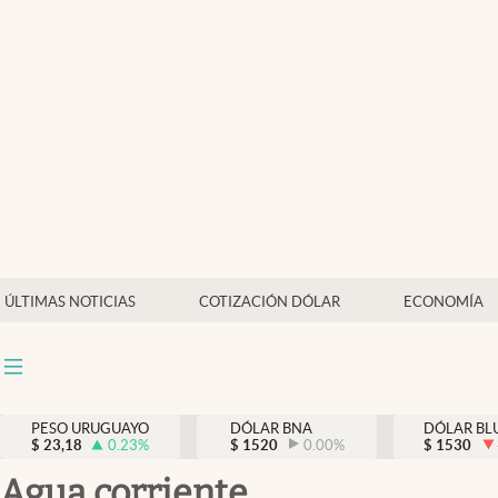
Últimas Noticias
Actualidad
Economía
Política
Mercados
ÚLTIMAS NOTICIAS
COTIZACIÓN DÓLAR
ECONOMÍA
PESO URUGUAYO
DÓLAR BNA
DÓLAR BL
$
23,18
0.23
%
$
1520
0.00
%
$
1530
agua corriente