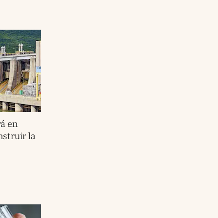
rá en
nstruir la