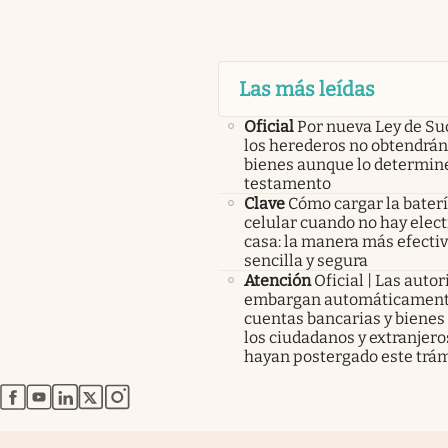
Las más leídas
Oficial
Por nueva Ley de Su
los herederos no obtendrán
bienes aunque lo determine
testamento
Clave
Cómo cargar la baterí
celular cuando no hay elect
casa: la manera más efectiv
sencilla y segura
Atención
Oficial | Las auto
embargan automáticament
cuentas bancarias y bienes
los ciudadanos y extranjero
hayan postergado este trám
abre en nueva pestaña
abre en nueva pestaña
abre en nueva pestaña
abre en nueva pestaña
abre en nueva pestaña