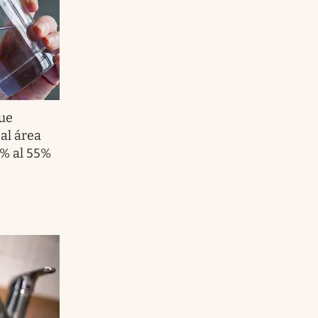
ue
al área
% al 55%