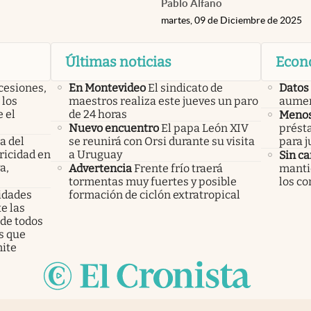
Pablo Alfano
martes, 09 de Diciembre de 2025
Últimas noticias
Econ
cesiones,
En Montevideo
El sindicato de
Datos 
 los
maestros realiza este jueves un paro
aumen
 el
de 24 horas
Menos
Nuevo encuentro
El papa León XIV
prést
a del
se reunirá con Orsi durante su visita
para j
ricidad en
a Uruguay
Sin c
a,
Advertencia
Frente frío traerá
mantie
tormentas muy fuertes y posible
los co
ridades
formación de ciclón extratropical
e las
 de todos
s que
ite