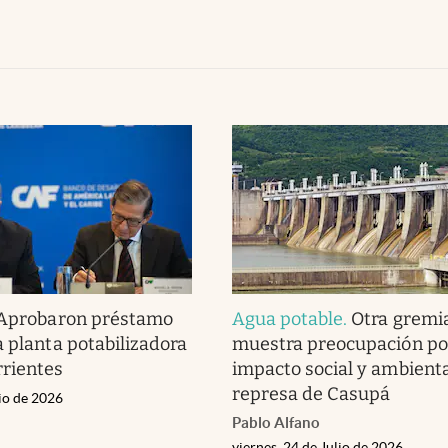
Aprobaron préstamo
Agua potable
.
Otra gremia
a planta potabilizadora
muestra preocupación por
rrientes
impacto social y ambienta
represa de Casupá
lio de 2026
Pablo Alfano
viernes, 24 de Julio de 2026