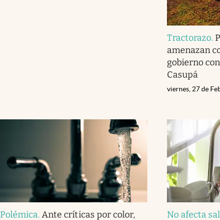
Tractorazo
.
P
amenazan con
gobierno con
Casupá
viernes, 27 de F
Polémica
.
Ante críticas por color,
No afecta sa