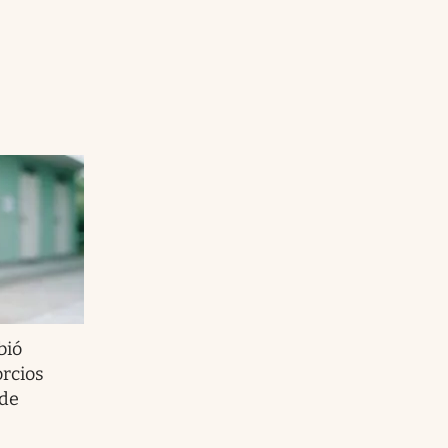
bió
rcios
 de