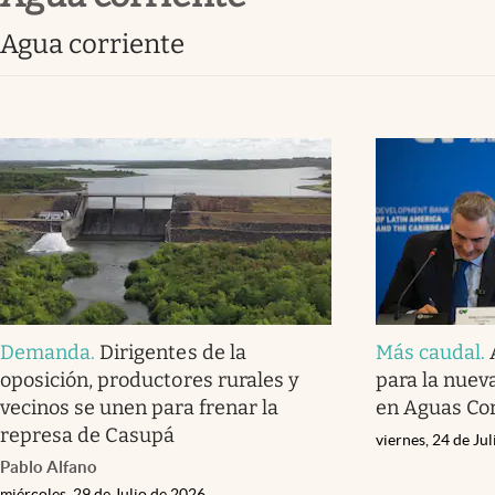
agua corriente
Demanda
.
Dirigentes de la
Más caudal
.
oposición, productores rurales y
para la nuev
vecinos se unen para frenar la
en Aguas Co
represa de Casupá
viernes, 24 de Ju
Pablo Alfano
miércoles, 29 de Julio de 2026