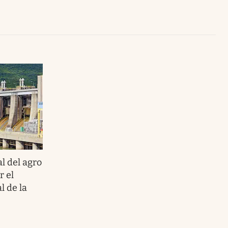
Uruguay
l del agro
 el
l de la