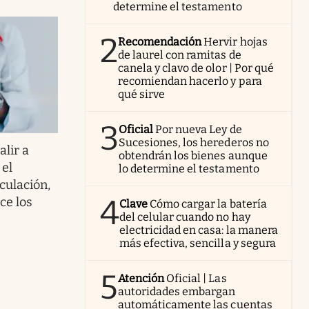
determine el testamento
2
Recomendación
Hervir hojas
de laurel con ramitas de
canela y clavo de olor | Por qué
recomiendan hacerlo y para
qué sirve
3
Oficial
Por nueva Ley de
Sucesiones, los herederos no
alir a
obtendrán los bienes aunque
 el
lo determine el testamento
rculación,
4
ece los
Clave
Cómo cargar la batería
del celular cuando no hay
electricidad en casa: la manera
más efectiva, sencilla y segura
5
Atención
Oficial | Las
autoridades embargan
automáticamente las cuentas