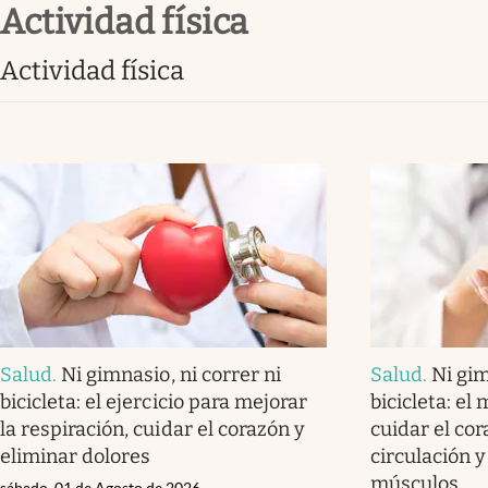
actividad física
Infotechnology
Clase
actividad física
Clima
Mundial 2026
Eventos Corporativos
El Cronista Studio
Mediakit
abre en nueva pestaña
Salud
.
Ni gimnasio, ni correr ni
Salud
.
Ni gim
bicicleta: el ejercicio para mejorar
bicicleta: el
la respiración, cuidar el corazón y
cuidar el cor
eliminar dolores
circulación y
músculos
sábado, 01 de Agosto de 2026