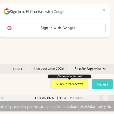
×
Sign in to El Cronista with Google
7 de agosto de 2026
Edición:
Argentina
FORO
¡Navegá sin limites!
Argentina
Suscribite x $999
Ingresá
España
México
DÓLAR BNA
$
1520
0.00
%
DÓLAR BL
USA
 votaría pasada la medianoche
Dólar hoy y dólar blue hoy: cuál es la
Colombia