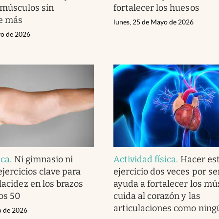
s músculos sin
fortalecer los huesos
de más
lunes, 25 de Mayo de 2026
yo de 2026
ica
.
Ni gimnasio ni
Actividad física
.
Hacer es
 ejercicios clave para
ejercicio dos veces por 
lacidez en los brazos
ayuda a fortalecer los mú
os 50
cuida al corazón y las
articulaciones como ning
o de 2026