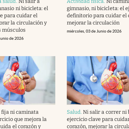
a salud
.
Ni salir a
Actividad física
.
Ni camina
nasio ni bicicleta: el
gimnasio, ni bicicleta: el e
ve para cuidar el
definitorio para cuidar el
rar la circulación y
mejorar la circulación
os músculos
miércoles, 03 de Junio de 2026
Junio de 2026
i fija ni caminata
Salud
.
Ni salir a correr ni b
ercicio que mejora la
ejercicio clave para cuidar
cuida el corazón y
corazón, mejorar la circul