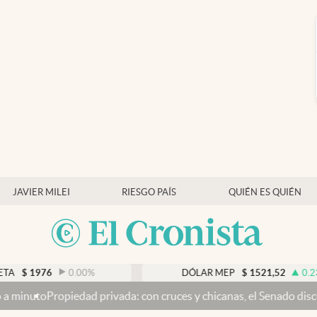
JAVIER MILEI
RIESGO PAÍS
QUIÉN ES QUIÉN
0.00
%
DÓLAR MEP
$
1521,52
0.23
%
rivada: con cruces y chicanas, el Senado discute el proyecto y se