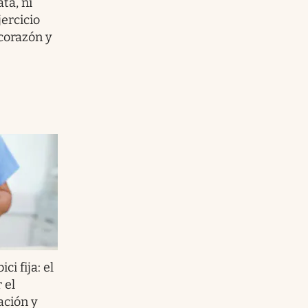
ta, ni
jercicio
 corazón y
ici fija: el
 el
ación y