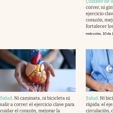
Cuidado de l
correr, ni gim
ejercicio cla
corazón, mejo
fortalecer l
miércoles, 10 de 
Salud
.
Ni caminata, ni bicicleta ni
Salud
.
Ni bic
salir a correr: el ejercicio clave para
rápida: el ej
cuidar el corazón, mejorar la
circulación, 