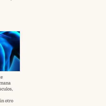
te
semana
sculos,
ún otro