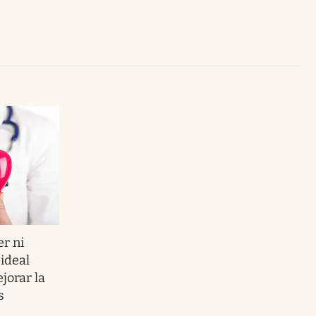
Uruguay
er ni
 ideal
jorar la
s