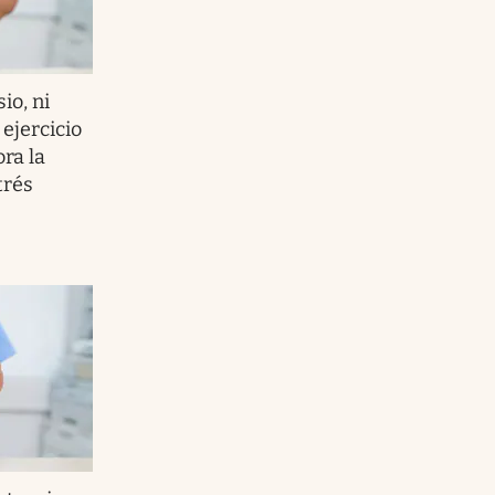
io, ni
l ejercicio
ra la
trés