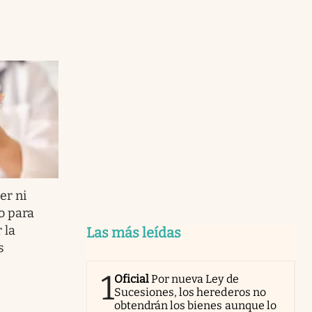
er ni
io para
 la
Las más leídas
s
1
Oficial
Por nueva Ley de
Sucesiones, los herederos no
obtendrán los bienes aunque lo