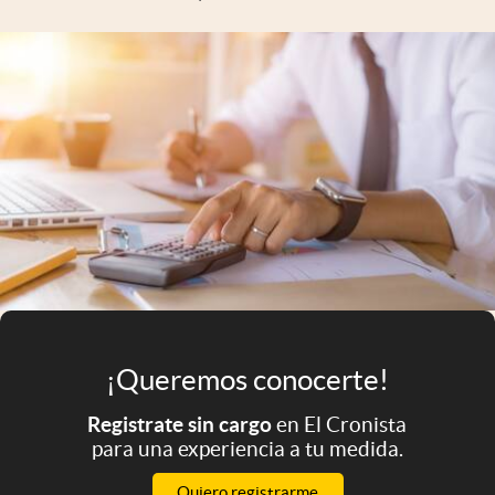
Infotechnology
Clase
Clima
Mundial 2026
Eventos Corporativos
El Cronista Studio
Mediakit
abre en nueva pestaña
Argentina
¡Queremos conocerte!
Registrate sin cargo
en El Cronista
para una experiencia a tu medida.
Quiero registrarme