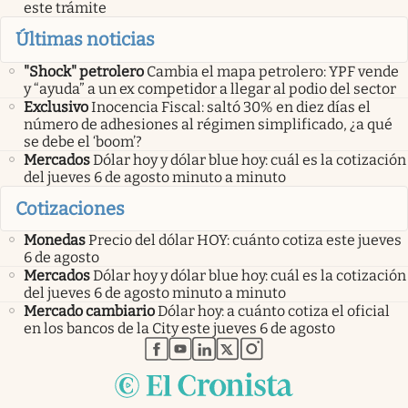
este trámite
Últimas noticias
"Shock" petrolero
Cambia el mapa petrolero: YPF vende
y “ayuda” a un ex competidor a llegar al podio del sector
Exclusivo
Inocencia Fiscal: saltó 30% en diez días el
número de adhesiones al régimen simplificado, ¿a qué
se debe el ‘boom’?
Mercados
Dólar hoy y dólar blue hoy: cuál es la cotización
del jueves 6 de agosto minuto a minuto
Cotizaciones
Monedas
Precio del dólar HOY: cuánto cotiza este jueves
6 de agosto
Mercados
Dólar hoy y dólar blue hoy: cuál es la cotización
del jueves 6 de agosto minuto a minuto
Mercado cambiario
Dólar hoy: a cuánto cotiza el oficial
en los bancos de la City este jueves 6 de agosto
abre en nueva pestaña
abre en nueva pestaña
abre en nueva pestaña
abre en nueva pestaña
abre en nueva pestaña