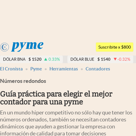
Últimas noticias
Dólar
Argentina
Members
Suscribite x $800
España
Economía y Política
DÓLAR BNA
$
1520
0.33
%
DÓLAR BLUE
$
1540
-0.32
%
México
El Cronista
Pyme
Herramientas
Contadores
Finanzas y Mercados
USA
Números redondos
Mercados Online
Colombia
Uruguay
Guía práctica para elegir el mejor
Negocios
contador para una pyme
Columnistas
En un mundo hiper competitivo no sólo hay que tener los
Otras secciones
números ordenados, también se necesitan contadores
dinámicos que ayuden a gestionar la empresa con
Apertura
información de calidad para tomar decisiones