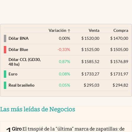
Variación
Venta
Compra
0,00
%
$
1520,00
$
1470,00
Dólar BNA
-0,33
%
$
1525,00
$
1505,00
Dólar Blue
Dólar CCL (GD30,
0,87
%
$
1585,52
$
1576,89
48 hs)
0,08
%
$
1733,27
$
1731,97
Euro
0,05
%
$
295,03
$
294,82
Real brasileño
Las más leídas de Negocios
Giro
El traspié de la “última” marca de zapatillas: de