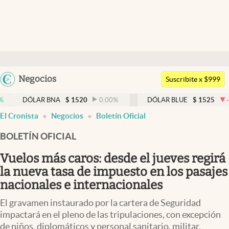
Últimas noticias
Dólar
Argentina
Negocios
Members
Suscribite x $999
España
Economía y Política
LAR BNA
$
1520
0.00
%
DÓLAR BLUE
$
1525
-0.33
%
México
El Cronista
Negocios
Boletín Oficial
Finanzas y Mercados
USA
BOLETÍN OFICIAL
Mercados Online
Colombia
Uruguay
Vuelos más caros: desde el jueves regirá
Negocios
la nueva tasa de impuesto en los pasajes
Columnistas
nacionales e internacionales
Otras secciones
El gravamen instaurado por la cartera de Seguridad
impactará en el pleno de las tripulaciones, con excepción
Apertura
de niños, diplomáticos y personal sanitario, militar,