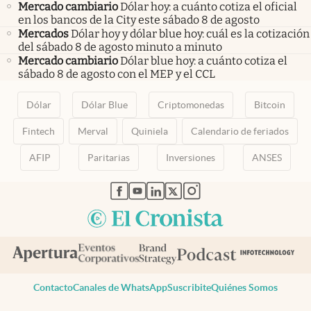
Mercado cambiario
Dólar hoy: a cuánto cotiza el oficial
en los bancos de la City este sábado 8 de agosto
Mercados
Dólar hoy y dólar blue hoy: cuál es la cotización
del sábado 8 de agosto minuto a minuto
Mercado cambiario
Dólar blue hoy: a cuánto cotiza el
sábado 8 de agosto con el MEP y el CCL
Dólar
Dólar Blue
Criptomonedas
Bitcoin
Fintech
Merval
Quiniela
Calendario de feriados
AFIP
Paritarias
Inversiones
ANSES
abre en nueva pestaña
abre en nueva pestaña
abre en nueva pestaña
abre en nueva pestaña
abre en nueva pestaña
Contacto
Canales de WhatsApp
Suscribite
Quiénes Somos