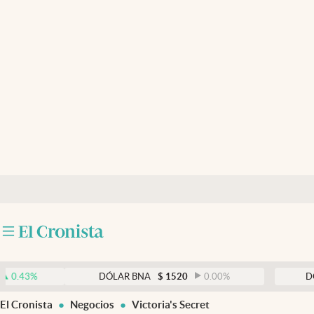
Últimas noticias
Dólar
Members
Economía y Política
Finanzas y Mercados
Mercados Online
Negocios
Columnistas
Otras secciones
DÓLAR BNA
$
1520
0.00
%
DÓLAR BLU
Apertura
El Cronista
Negocios
Victoria's Secret