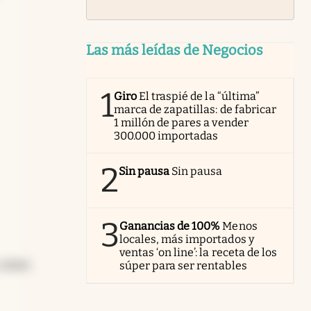
Las más leídas de Negocios
1
Giro
El traspié de la “última”
marca de zapatillas: de fabricar
1 millón de pares a vender
300.000 importadas
2
Sin pausa
Sin pausa
3
Ganancias de 100%
Menos
locales, más importados y
ventas ‘on line’: la receta de los
, como
súper para ser rentables