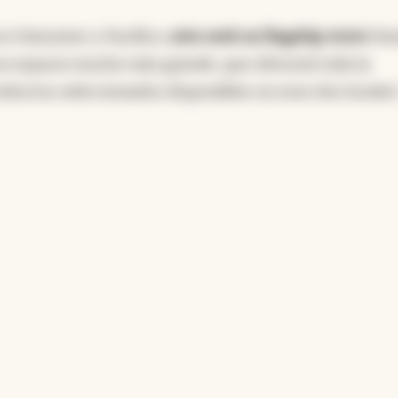
en Unicenter y Pacífico,
este será un flagship store
(ti
 un espacio mucho más grande, que ofrecerá toda la
roductos seleccionados disponibles en esos dos locales"