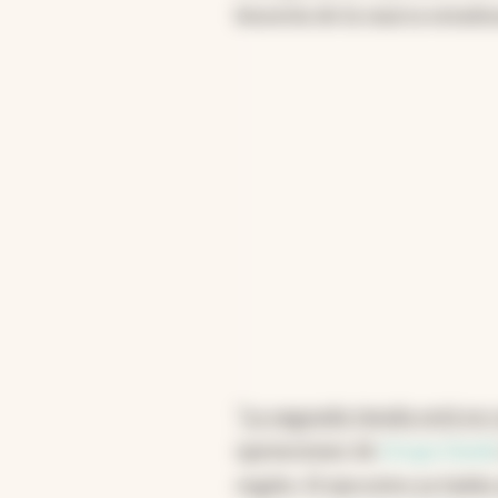
los próximos cinco año
lencería de la marca estado
mercado más importante
estabilización económic
Resumen generado con intelige
"La segunda tienda está en 
operaciones de
Grupo David
región. El ejecutivo ya habí