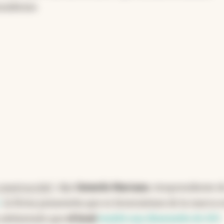
s, consolidando a Argentina como su segundo
unidense.
 tras Estados Unidos, en un contexto de
a.
ncia artificial
construcción"
, dijo
Gerardo Marcano
, vicepresidente d
, la firma panameña que es licenciatiara de la marca e
a adelantado que
el local
tendrá una dimensión de 100