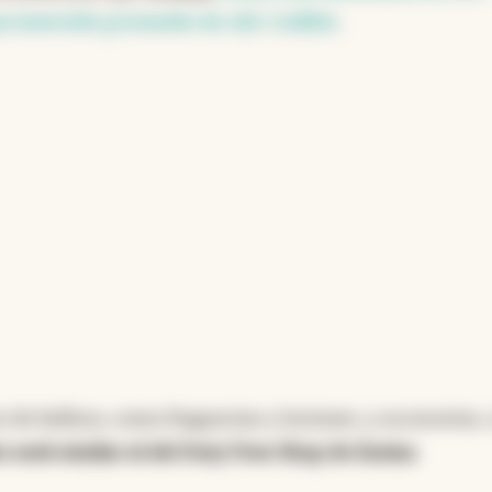
a inversión promedio de u$s 1 millón
.
 de belleza, como fragancias y lociones, y accesorios
o será similar al del Duty Free Shop de Ezeiza
.