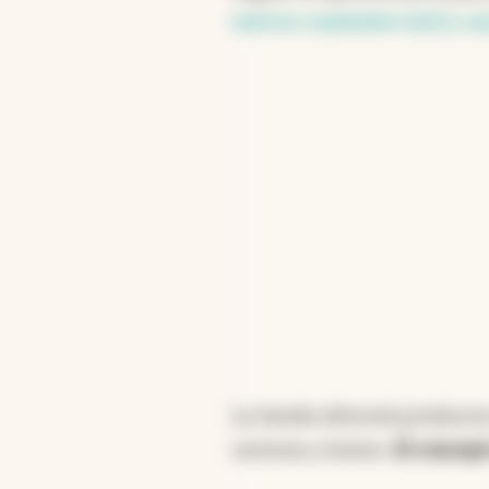
metros cuadrados (m2) y un
La tienda ofrecerá productos
carteras y lentes.
El concept