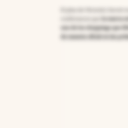
El plan de Victoria's Secre
confirmaron que
la marca es
uno de los shoppings que IR
de manera oficial en las p