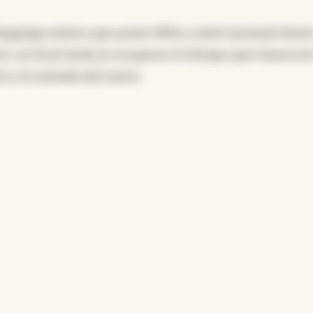
hopping centers que posee IRSA a nivel nacional tiene
cir, un local tarda en ocuparse el tiempo que transcurr
io y la entrada del nuevo.