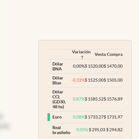
Variación
Venta
Compra
Dólar
0,00
%
$
1520,00
$
1470,00
BNA
Dólar
-0,33
%
$
1525,00
$
1505,00
Blue
Dólar
CCL
0,87
%
$
1585,52
$
1576,89
(GD30,
48 hs)
e
0,08
%
$
1733,27
$
1731,97
Euro
n la
Real
0,05
%
$
295,03
$
294,82
brasileño