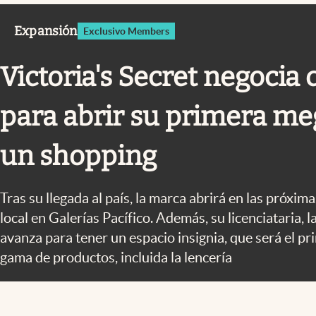
Infotechnology
Expansión
Exclusivo Members
Clase
Clima
Victoria's Secret negocia
Mundial 2026
para abrir su primera me
Eventos Corporativos
El Cronista Studio
un shopping
Mediakit
abre en nueva pestaña
Tras su llegada al país, la marca abrirá en las próx
local en Galerías Pacífico. Además, su licenciataria
avanza para tener un espacio insignia, que será el pr
gama de productos, incluida la lencería