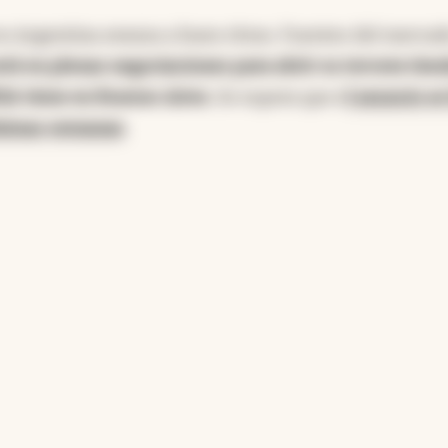
t en Argentina avanza a buen ritmo. Fuentes del merca
tá en plenas negociaciones para abrir su tercera tien
SA tiene en Buenos Aires.
Se espera que e
l anuncio s
róximas semanas
.