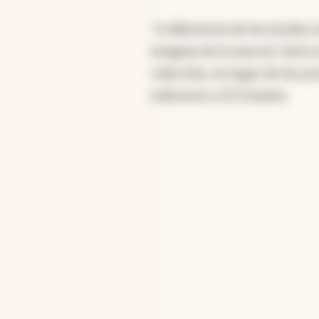
"A diferencia de los locales 
insignia de la marca). Será
colección, en lugar de los p
indicaron a
El Cronista
.