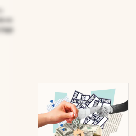
do
da en
e haga