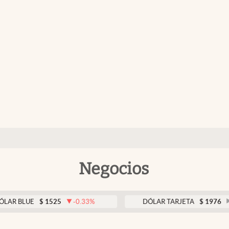
Negocios
E
$
1525
-0.33
%
DÓLAR TARJETA
$
1976
0.00
%