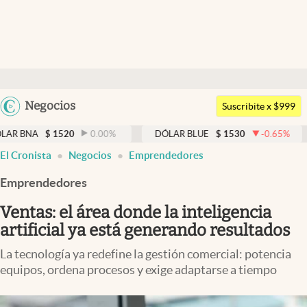
Últimas noticias
Dólar
Argentina
Negocios
Members
Suscribite x $999
España
Economía y Política
$
1520
0.00
%
DÓLAR BLUE
$
1530
-0.65
%
DÓLAR 
México
El Cronista
Negocios
Emprendedores
Finanzas y Mercados
USA
Emprendedores
Mercados Online
Colombia
Uruguay
Ventas: el área donde la inteligencia
Negocios
artificial ya está generando resultados
Columnistas
La tecnología ya redefine la gestión comercial: potencia
Otras secciones
equipos, ordena procesos y exige adaptarse a tiempo
Apertura