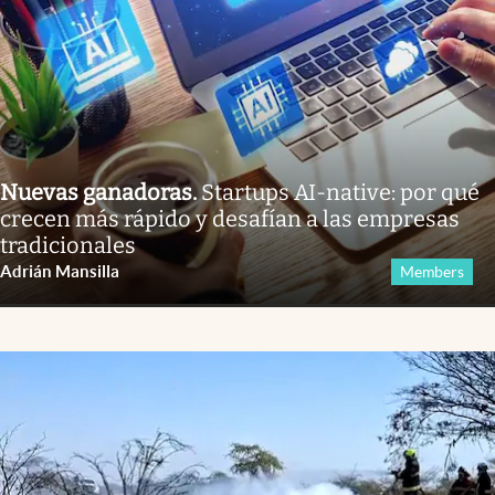
Nuevas ganadoras
.
Startups AI-native: por qué
crecen más rápido y desafían a las empresas
tradicionales
Adrián Mansilla
Members