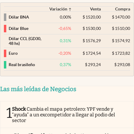
Variación
Venta
Compra
0,00
%
$
1520,00
$
1470,00
Dólar BNA
-0,65
%
$
1530,00
$
1510,00
Dólar Blue
Dólar CCL (GD30,
0,31
%
$
1576,29
$
1574,92
48 hs)
-0,20
%
$
1724,54
$
1723,82
Euro
0,37
%
$
293,24
$
293,08
Real brasileño
Las más leídas de Negocios
1
Shock
Cambia el mapa petrolero: YPF vende y
“ayuda” a un excompetidor a llegar al podio del
sector