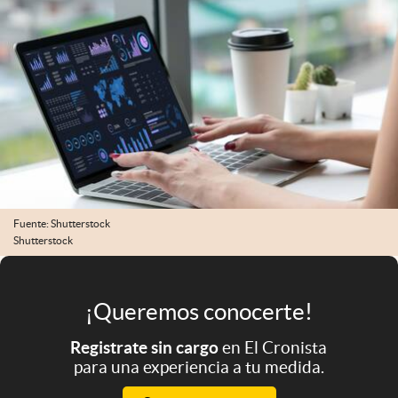
Infotechnology
Clase
Clima
Mundial 2026
Eventos Corporativos
El Cronista Studio
Mediakit
Fuente: Shutterstock
Shutterstock
abre en nueva pestaña
Argentina
¡Queremos conocerte!
Registrate sin cargo
en El Cronista
para una experiencia a tu medida.