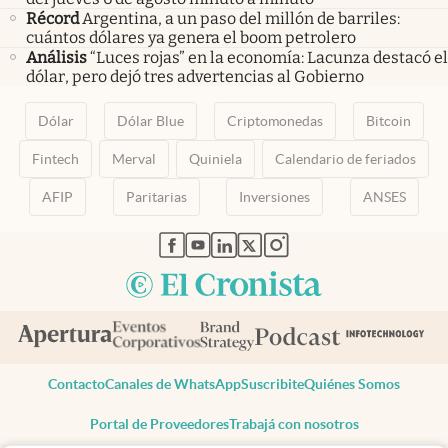
Récord
Argentina, a un paso del millón de barriles:
cuántos dólares ya genera el boom petrolero
Análisis
“Luces rojas” en la economía: Lacunza destacó el
dólar, pero dejó tres advertencias al Gobierno
Dólar
Dólar Blue
Criptomonedas
Bitcoin
Fintech
Merval
Quiniela
Calendario de feriados
AFIP
Paritarias
Inversiones
ANSES
abre en nueva pestaña
abre en nueva pestaña
abre en nueva pestaña
abre en nueva pestaña
abre en nueva pestaña
Contacto
Canales de WhatsApp
Suscribite
Quiénes Somos
Portal de Proveedores
Trabajá con nosotros