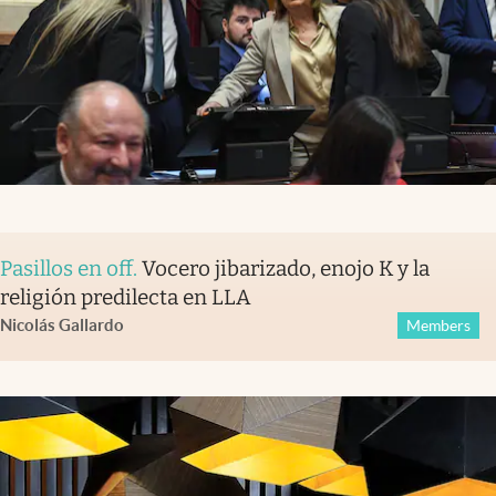
Pasillos en off
.
Vocero jibarizado, enojo K y la
religión predilecta en LLA
Nicolás Gallardo
Members