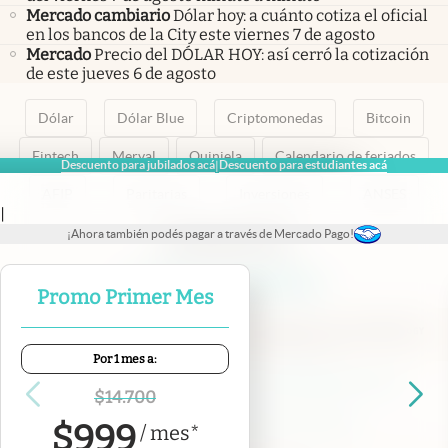
Mercado cambiario
Dólar hoy: a cuánto cotiza el oficial
en los bancos de la City este viernes 7 de agosto
Mercado
Precio del DÓLAR HOY: así cerró la cotización
de este jueves 6 de agosto
Dólar
Dólar Blue
Criptomonedas
Bitcoin
Fintech
Merval
Quiniela
Calendario de feriados
Descuento para jubilados acá
Descuento para estudiantes acá
|
AFIP
Paritarias
Inversiones
ANSES
|
¡Ahora también podés pagar a través de Mercado Pago!
abre en nueva pestaña
abre en nueva pestaña
abre en nueva pestaña
abre en nueva pestaña
abre en nueva pestaña
Promo Primer Mes
Por 1 mes a:
Contacto
Canales de WhatsApp
Suscribite
Quiénes Somos
$
14.700
Portal de Proveedores
Trabajá con nosotros
$
999
/
mes
*