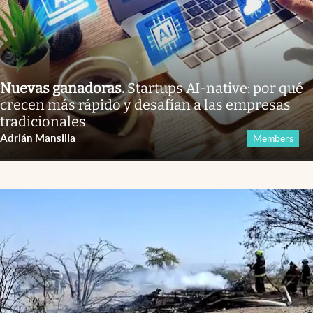
Nuevas ganadoras
.
Startups AI-native: por qué
crecen más rápido y desafían a las empresas
tradicionales
Adrián Mansilla
Members