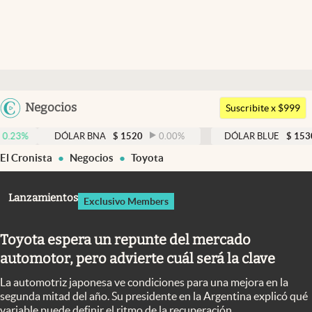
Últimas noticias
Dólar
Argentina
Negocios
Members
Suscribite x $999
España
Economía y Política
DÓLAR BNA
$
1520
0.00
%
DÓLAR BLUE
$
1530
-0.65
%
México
El Cronista
Negocios
Toyota
Finanzas y Mercados
USA
Mercados Online
Colombia
Lanzamientos
Exclusivo Members
Uruguay
Negocios
Toyota espera un repunte del mercado
Columnistas
automotor, pero advierte cuál será la clave
Otras secciones
La automotriz japonesa ve condiciones para una mejora en la
Apertura
segunda mitad del año. Su presidente en la Argentina explicó qué
variable puede definir el ritmo de la recuperación.