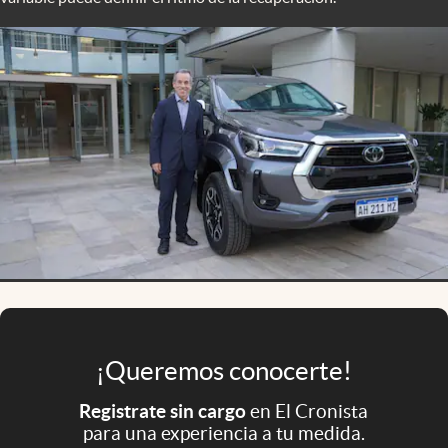
Infotechnology
Clase
Clima
Mundial 2026
Eventos Corporativos
El Cronista Studio
Mediakit
abre en nueva pestaña
Argentina
¡Queremos conocerte!
Registrate sin cargo
en El Cronista
para una experiencia a tu medida.