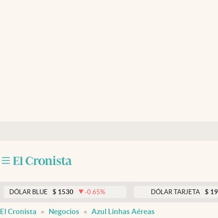
Últimas noticias
Dólar
Members
Economía y Política
Finanzas y Mercados
Mercados Online
Negocios
Columnistas
Otras secciones
AR BLUE
$
1530
-0.65
%
DÓLAR TARJETA
$
1976
Apertura
El Cronista
Negocios
Azul Linhas Aéreas