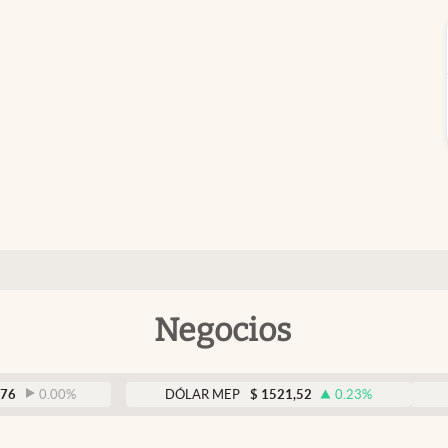
Negocios
0.00
%
DÓLAR MEP
$
1521,52
0.23
%
DÓLA