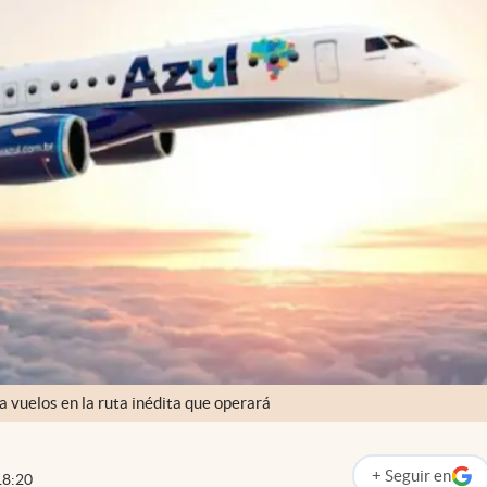
a vuelos en la ruta inédita que operará
+
Seguir
en
18:20
abre en nueva p