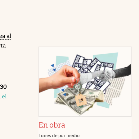
ea al
rta
 30
n
el
En obra
Lunes de por medio