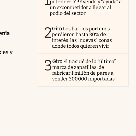
1
petrolero: YPF vende y “ayuda” a
un excompetidor a llegar al
podio del sector
2
Giro
Los barrios porteños
enía
perdieron hasta 30% de
interés: las “nuevas” zonas
donde todos quieren vivir
oles y
3
Giro
El traspié de la “última”
marca de zapatillas: de
fabricar 1 millón de pares a
vender 300.000 importadas