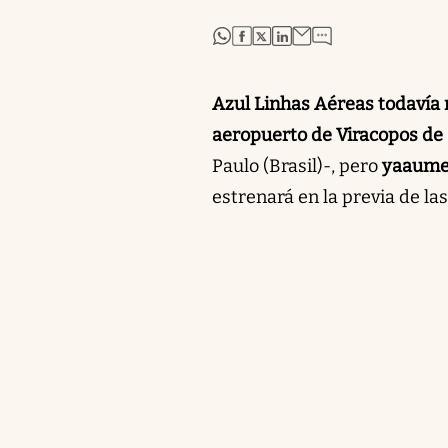
abre en nueva pestaña
abre en nueva pestaña
abre en nueva pestaña
abre en nueva pestaña
Azul Linhas Aéreas todavía 
aeropuerto de Viracopos d
Paulo (Brasil)-, pero
ya
aumen
estrenará en la previa de la