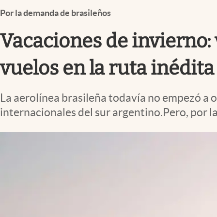
Infotechnology
Por la demanda de brasileños
Clase
Vacaciones de invierno: 
Clima
Mundial 2026
vuelos en la ruta inédit
Eventos Corporativos
La aerolínea brasileña todavía no empezó a 
El Cronista Studio
internacionales del sur argentino.Pero, por 
Mediakit
abre en nueva pestaña