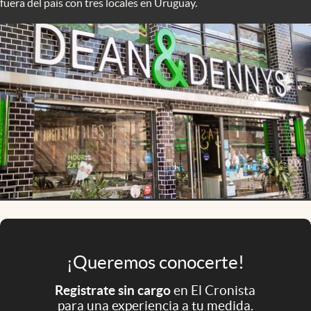
fuera del país con tres locales en Uruguay.
Infotechnology
Clase
Clima
Mundial 2026
Eventos Corporativos
El Cronista Studio
Mediakit
abre en nueva pestaña
Argentina
¡Queremos conocerte!
Registrate sin cargo
en El Cronista
para una experiencia a tu medida.