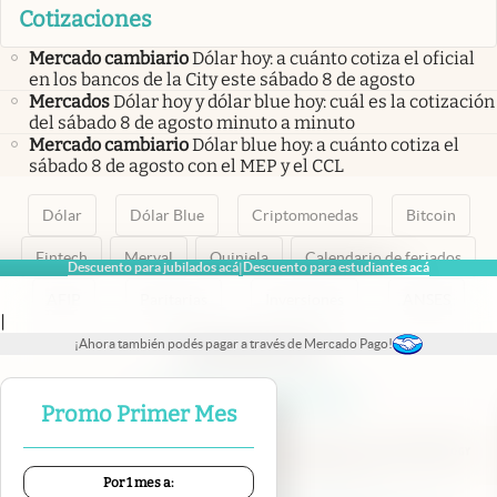
Cotizaciones
Mercado cambiario
Dólar hoy: a cuánto cotiza el oficial
en los bancos de la City este sábado 8 de agosto
Mercados
Dólar hoy y dólar blue hoy: cuál es la cotización
del sábado 8 de agosto minuto a minuto
Mercado cambiario
Dólar blue hoy: a cuánto cotiza el
sábado 8 de agosto con el MEP y el CCL
Dólar
Dólar Blue
Criptomonedas
Bitcoin
Fintech
Merval
Quiniela
Calendario de feriados
Descuento para jubilados acá
Descuento para estudiantes acá
|
AFIP
Paritarias
Inversiones
ANSES
|
¡Ahora también podés pagar a través de Mercado Pago!
abre en nueva pestaña
abre en nueva pestaña
abre en nueva pestaña
abre en nueva pestaña
abre en nueva pestaña
Promo Primer Mes
Por 1 mes a: