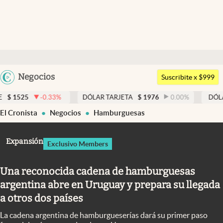
Últimas noticias
Dólar
Argentina
Negocios
Members
Suscribite x $999
España
Economía y Política
-0.33
%
DÓLAR TARJETA
$
1976
0.00
%
DÓLAR MEP
$
1
México
El Cronista
Negocios
Hamburguesas
Finanzas y Mercados
USA
Mercados Online
Colombia
Expansión
Exclusivo Members
Uruguay
Negocios
Una reconocida cadena de hamburguesas
Columnistas
argentina abre en Uruguay y prepara su llegada
Otras secciones
a otros dos países
Apertura
La cadena argentina de hamburgueserías dará su primer paso