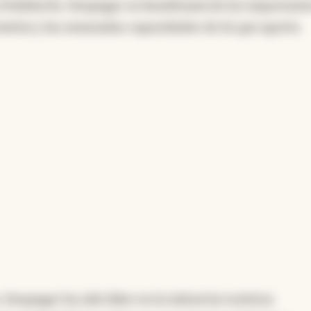
PedidosYa. Despegar se beneficiará de los important
erativa y las avanzadas capacidades de IA que aporta
Despegar ha sido líder en la industria turística