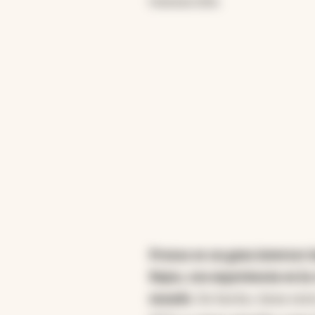
transacción.
Prosus es un gran inversor 
Bajos, con experiencia en la
mundo
. De hecho, tiene en