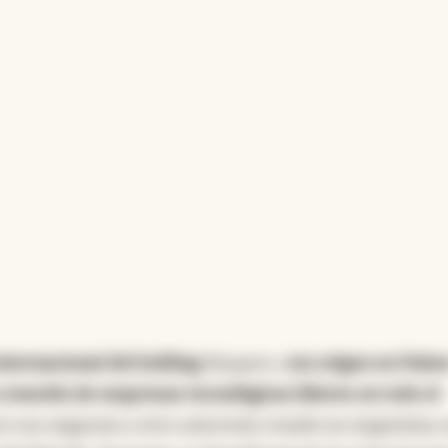
internacional del holding
Naspers,
con origen en Paíse
 creación de empresas tecnológicas líderes en todo el
tre sus negocios a otro unicornio creado en Argentina