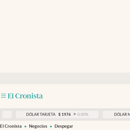
Últimas noticias
Dólar
Members
Economía y Política
Finanzas y Mercados
Mercados Online
Negocios
Columnistas
Otras secciones
DÓLAR TARJETA
$
1976
0.00
%
DÓLAR MEP
$
15
Apertura
El Cronista
Negocios
Despegar