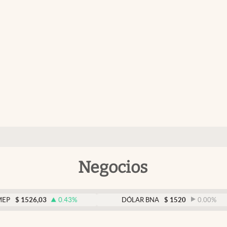
Negocios
26,03
0.43
%
DÓLAR BNA
$
1520
0.00
%