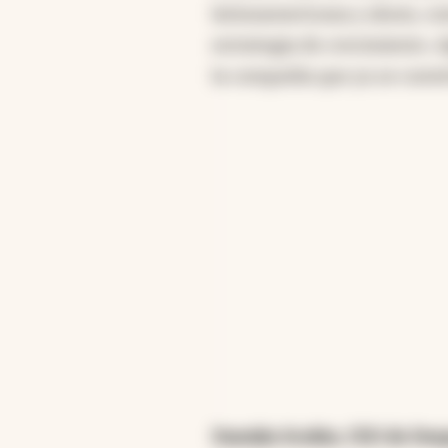
latinoamericana y ahora, co
estrategia de crecimiento. 
la compañía que ya se convir
Damián Scokin, CEO de De