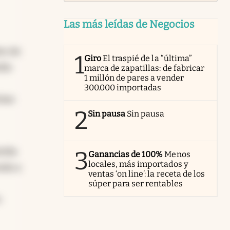
Las más leídas de Negocios
re de
1
Giro
El traspié de la “última”
dio
marca de zapatillas: de fabricar
1 millón de pares a vender
300.000 importadas
tian
2
Sin pausa
Sin pausa
rida
3
Ganancias de 100%
Menos
locales, más importados y
nda a
ventas ‘on line’: la receta de los
súper para ser rentables
o