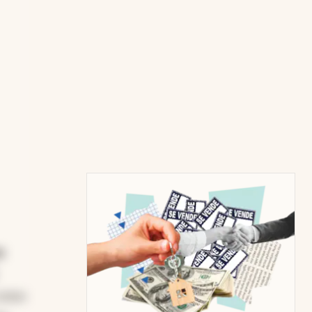
s
 como