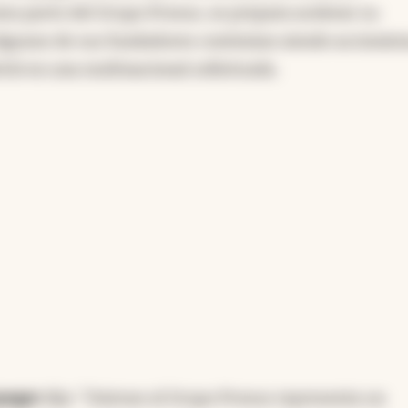
mo parte del Grupo Prosus, se prepara acelerar su
Algunos de sus fundadores continúan siendo accionist
tió en una multinacional sofisticada.
spegar
dijo: "Unirnos al Grupo Prosus representa un