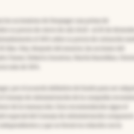
a los accionistas de Despegar una prima de
e su precio de cierre de u$s 14,65 -al 20 de diciemb
ximadamente el 34% sobre su precio de cotización me
 días. Hoy, después del anuncio, las acciones del
dro Tamer, Roberto Souviron, Martín Rastellino, Chris
paron más de 30%.
ar, por el acuerdo definitivo de fusión para ser adqui
el Consejo de Administración de la compañía recomie
favor de la transacción. Esta recomendación sigue el
té especial del Consejo de Administración compuest
ndependientes y que se formó en relación con la