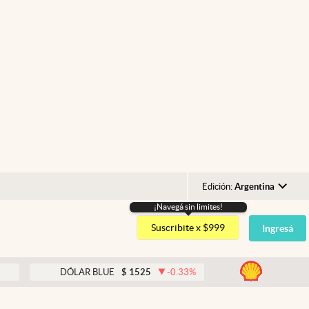
Edición:
Argentina
¡Navegá sin limites!
Argentina
Suscribite x $999
Ingresá
España
México
abre
DÓLAR BLUE
$
1525
-0.33
%
DÓLAR TARJETA
$
1
USA
Colombia