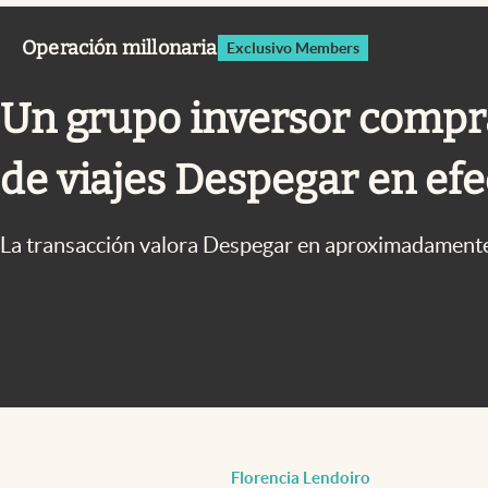
Infotechnology
Operación millonaria
Exclusivo Members
Clase
Clima
Un grupo inversor compra
Mundial 2026
de viajes Despegar en efe
Eventos Corporativos
El Cronista Studio
La transacción valora Despegar en aproximadamente
Mediakit
abre en nueva pestaña
Florencia Lendoiro