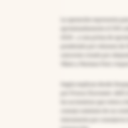
La operación representa par
aproximadamente el 33% sobr
2024-, y una prima de apro
ponderado por volumen de 90
unicornio creado por Alejan
Vilate y Mariano Fiori, tre
Según explican desde Despeg
por Prosus (Euronext: AEX) 
los accionistas que voten a 
consejo unánime de un comi
únicamente por consejeros i