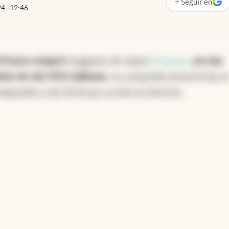
+
Seguir
en
abre en nueva p
24
12:46
l Prosus compró
el gigante de viajes
Despegar
, en una
dor de u$s 1700 millones
. La compañía anunció hoy e
dquirida a u$s 19,50 por acción en efectivo.