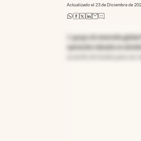
Actualizado el
23 de Diciembre de 20
abre en nueva pestaña
abre en nueva pestaña
abre en nueva pestaña
abre en nueva pestaña
El
grupo de inversión globa
operación valuada en alrede
acuerdo de fusión para ser a