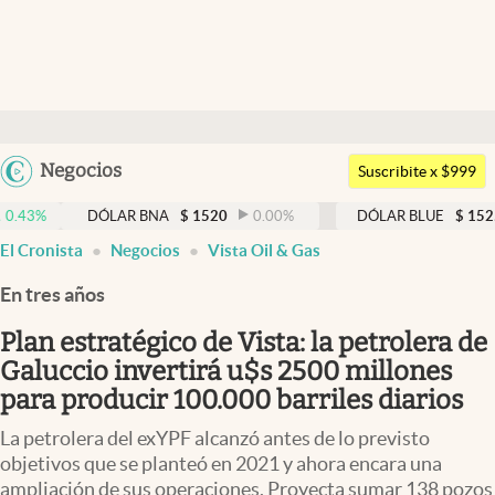
Últimas noticias
Dólar
Argentina
Negocios
Members
Suscribite x $999
España
Economía y Política
DÓLAR BNA
$
1520
0.00
%
DÓLAR BLUE
$
1525
-0.33
México
El Cronista
Negocios
Vista Oil & Gas
Finanzas y Mercados
USA
En tres años
Mercados Online
Colombia
Uruguay
Plan estratégico de Vista: la petrolera de
Negocios
Galuccio invertirá u$s 2500 millones
Columnistas
para producir 100.000 barriles diarios
Otras secciones
La petrolera del exYPF alcanzó antes de lo previsto
objetivos que se planteó en 2021 y ahora encara una
Apertura
ampliación de sus operaciones. Proyecta sumar 138 pozos