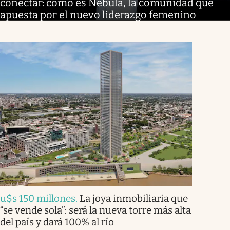
conectar: cómo es Nébula, la comunidad que
apuesta por el nuevo liderazgo femenino
u$s 150 millones
.
La joya inmobiliaria que
“se vende sola”: será la nueva torre más alta
del país y dará 100% al río