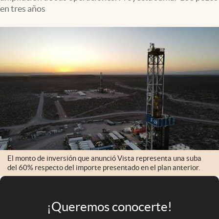
Infotechnology
en tres años
Clase
Clima
Mundial 2026
Eventos Corporativos
El Cronista Studio
Mediakit
abre en nueva pestaña
Argentina
El monto de inversión que anunció Vista representa una suba
del 60% respecto del importe presentado en el plan anterior.
¡Queremos conocerte!