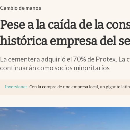
Infotechnology
Cambio de manos
Clase
Pese a la caída de la c
Clima
Mundial 2026
histórica empresa del s
Eventos Corporativos
La cementera adquirió el 70% de Protex. La c
El Cronista Studio
continuarán como socios minoritarios
Mediakit
abre en nueva pestaña
Inversiones
.
Con la compra de una empresa local, un gigante lat