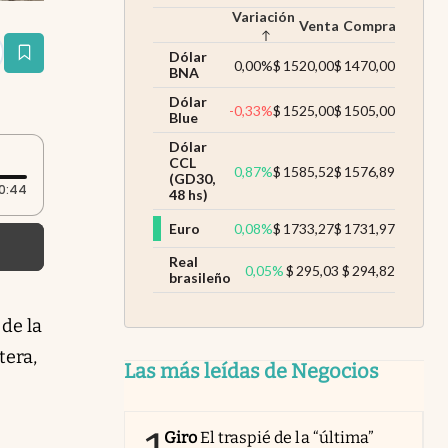
Variación
Venta
Compra
Dólar
estaña
0,00
%
$
1520,00
$
1470,00
BNA
Dólar
-0,33
%
$
1525,00
$
1505,00
Blue
Dólar
CCL
0,87
%
$
1585,52
$
1576,89
(GD30,
Duración: 44 segundos
0:44
48 hs)
Euro
0,08
%
$
1733,27
$
1731,97
Real
0,05
%
$
295,03
$
294,82
brasileño
de la
ara
tera,
Las más leídas de Negocios
a a
15
Giro
El traspié de la “última”