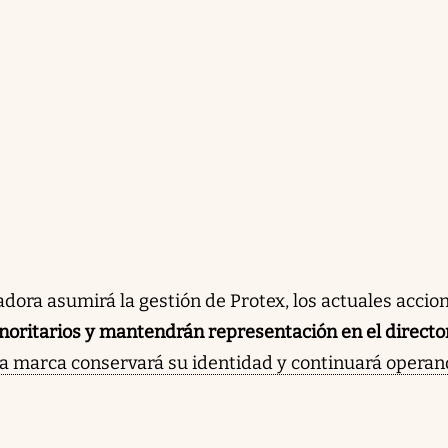
a exporta a más de 10 países. Cementos Avellaned
 Molins y Votorantim Cimentos, ha realizado
as y avanza hacia la sostenibilidad, destacando su
 Calera.
ncia artificial
ora asumirá la gestión de Protex, los actuales accion
oritarios y mantendrán representación en el directo
a marca conservará su identidad y continuará opera