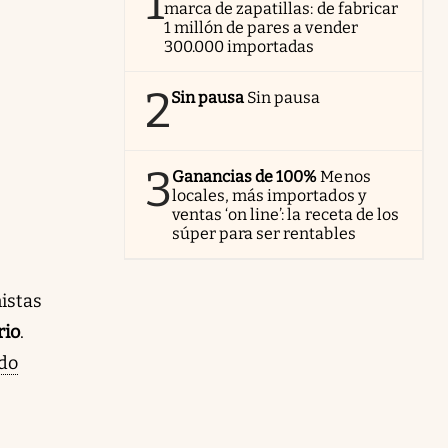
1
a,
marca de zapatillas: de fabricar
1 millón de pares a vender
300.000 importadas
2
Sin pausa
Sin pausa
3
Ganancias de 100%
Menos
locales, más importados y
ventas ‘on line’: la receta de los
súper para ser rentables
istas
rio
.
ndo