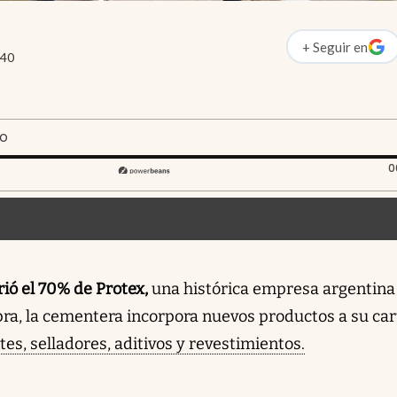
+
Seguir
en
abre en nueva p
:40
LO
do: 0 segundos
0
construcción, Cementos Avellaneda compró una
ector. Cementos Avellaneda adquirió el 70% de
rió el 70% de Protex,
una histórica empresa argentina 
gentina reconocida por sus productos químicos p
ra, la cementera incorpora nuevos productos a su car
permeabilizantes y aditivos. La operación se llev
s, selladores, aditivos y revestimientos.
plicado, con un estancamiento en el sector por 
2% en la demanda de insumos. Protex, con una