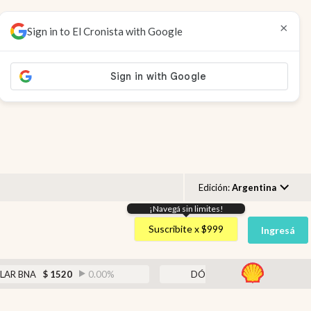
×
Sign in to El Cronista with Google
Edición:
Argentina
¡Navegá sin limites!
Argentina
Suscribite x $999
Ingresá
España
México
abr
$
1520
0.00
%
DÓLAR BLUE
$
1525
-0.33
%
USA
Colombia