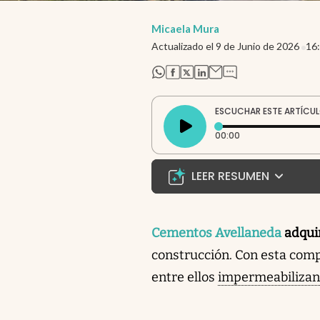
Micaela Mura
Actualizado el
9 de Junio de 2026
16
abre en nueva pestaña
abre en nueva pestaña
abre en nueva pestaña
abre en nueva pestaña
ESCUCHAR ESTE ARTÍCU
Tiempo transcurri
00:00
LEER RESUMEN
Pese a la caída de la 
histórica empresa del s
Cementos Avellaneda
adqui
Protex, una empresa ar
construcción. Con esta comp
la construcción, como im
entre ellos
impermeabilizante
cabo en un contexto com
meses y una caída del 2