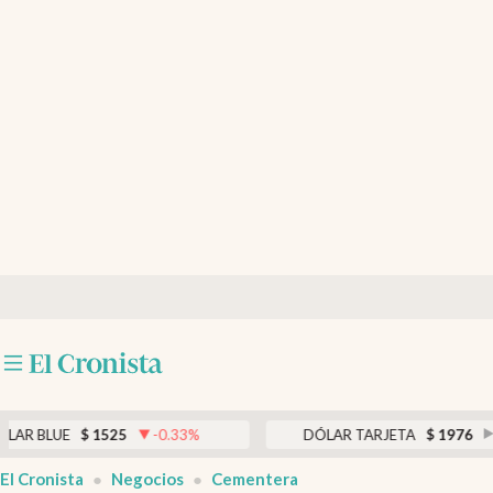
Últimas noticias
Dólar
Members
Economía y Política
Finanzas y Mercados
Mercados Online
Negocios
Columnistas
Otras secciones
E
$
1525
-0.33
%
DÓLAR TARJETA
$
1976
0.00
%
Apertura
El Cronista
Negocios
Cementera