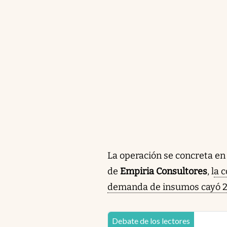
La operación se concreta e
de
Empiria Consultores
, l
a 
demanda de insumos cayó 
Debate de los lectores