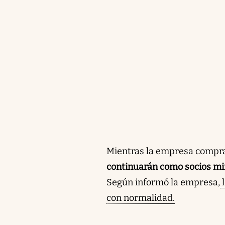
planta en San Martín, y
controlada por Cementos
inversiones significativ
nueva planta solar en La
Resumen generado con intelige
Mientras la empresa comprad
continuarán como socios min
Según informó la empresa,
l
con normalidad.