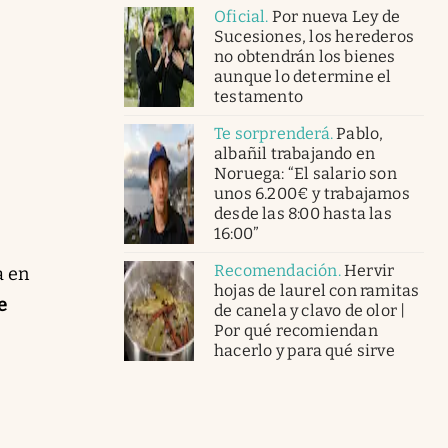
Oficial
.
Por nueva Ley de
Sucesiones, los herederos
no obtendrán los bienes
aunque lo determine el
testamento
Te sorprenderá
.
Pablo,
albañil trabajando en
Noruega: “El salario son
unos 6.200€ y trabajamos
desde las 8:00 hasta las
16:00”
Recomendación
.
Hervir
a en
hojas de laurel con ramitas
e
de canela y clavo de olor |
Por qué recomiendan
hacerlo y para qué sirve