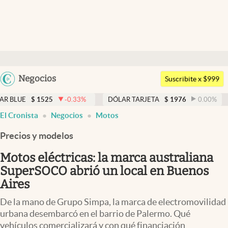
Últimas noticias
Dólar
Argentina
Negocios
Members
Suscribite x $999
España
Economía y Política
$
1525
-0.33
%
DÓLAR TARJETA
$
1976
0.00
%
DÓLAR
México
El Cronista
Negocios
Motos
Finanzas y Mercados
USA
Precios y modelos
Mercados Online
Colombia
Uruguay
Motos eléctricas: la marca australiana
Negocios
SuperSOCO abrió un local en Buenos
Columnistas
Aires
Otras secciones
De la mano de Grupo Simpa, la marca de electromovilidad
urbana desembarcó en el barrio de Palermo. Qué
Apertura
vehículos comercializará y con qué financiación