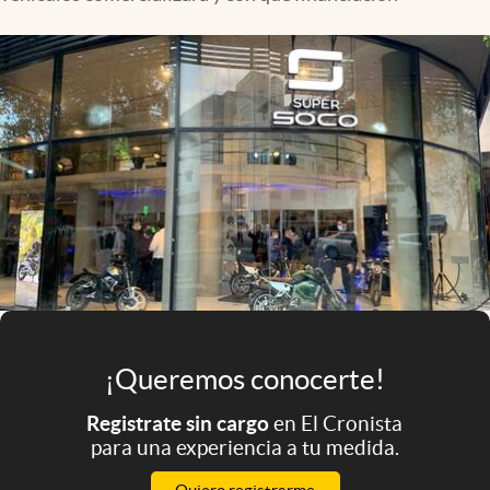
Infotechnology
Clase
Clima
Mundial 2026
Eventos Corporativos
El Cronista Studio
Mediakit
abre en nueva pestaña
Argentina
¡Queremos conocerte!
Registrate sin cargo
en El Cronista
para una experiencia a tu medida.