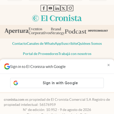
abre en nueva pestaña
abre en nueva pestaña
abre en nueva pestaña
abre en nueva pestaña
abre en nueva pestaña
Contacto
Canales de WhatsApp
Suscribite
Quiénes Somos
Portal de Proveedores
Trabajá con nosotros
Copyright 2025 cronista.com
×
Sign in to El Cronista with Google
Todos los derechos reservados
Términos y condiciones
Privacidad
Consentimiento
Tel:
+54 11 7078-3270
cronista.com
es propiedad de El Cronista Comercial S.A Registro de
propiedad intelectual: 56576959
N° de edición: 10.952 - 9 de agosto de 2026