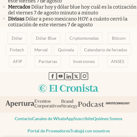
este viernes 7 de agosto
Mercados
Dólar hoy y dólar blue hoy: cuál es la cotización
del viernes 7 de agosto minuto a minuto
Divisas
Dólar a peso mexicano HOY: a cuánto cerró la
cotización de este viernes 7 de agosto
Dólar
Dólar Blue
Criptomonedas
Bitcoin
Fintech
Merval
Quiniela
Calendario de feriados
AFIP
Paritarias
Inversiones
ANSES
abre en nueva pestaña
abre en nueva pestaña
abre en nueva pestaña
abre en nueva pestaña
abre en nueva pestaña
Contacto
Canales de WhatsApp
Suscribite
Quiénes Somos
Portal de Proveedores
Trabajá con nosotros