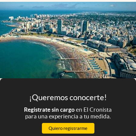
Infotechnology
Clase
Clima
Mundial 2026
Eventos Corporativos
El Cronista Studio
Mediakit
abre en nueva pestaña
Argentina
¡Queremos conocerte!
Registrate sin cargo
en El Cronista
para una experiencia a tu medida.
Quiero registrarme