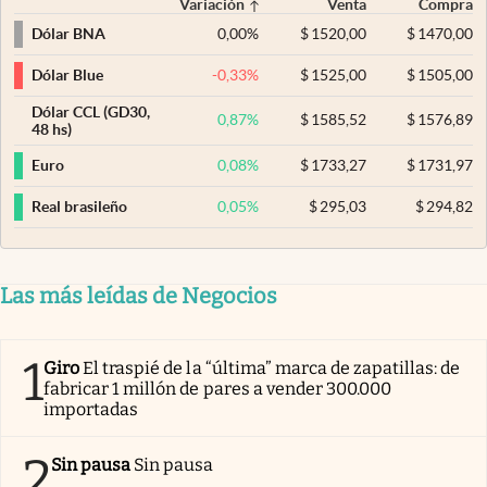
Variación
Venta
Compra
0,00
%
$
1520,00
$
1470,00
Dólar BNA
-0,33
%
$
1525,00
$
1505,00
Dólar Blue
Dólar CCL (GD30,
0,87
%
$
1585,52
$
1576,89
48 hs)
0,08
%
$
1733,27
$
1731,97
Euro
0,05
%
$
295,03
$
294,82
Real brasileño
Las más leídas de Negocios
1
Giro
El traspié de la “última” marca de zapatillas: de
fabricar 1 millón de pares a vender 300.000
importadas
2
Sin pausa
Sin pausa