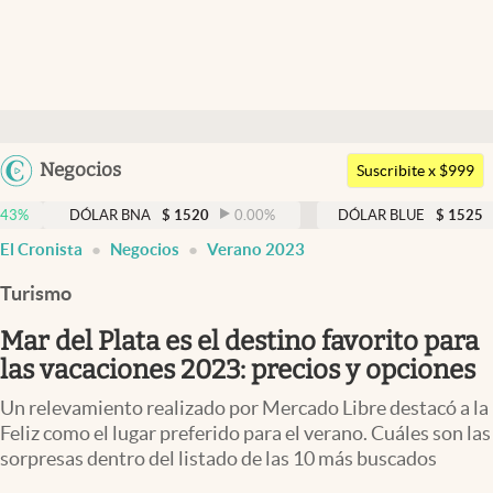
Últimas noticias
Dólar
Argentina
Negocios
Members
Suscribite x $999
España
Economía y Política
DÓLAR BNA
$
1520
0.00
%
DÓLAR BLUE
$
1525
-0.33
México
El Cronista
Negocios
Verano 2023
Finanzas y Mercados
USA
Turismo
Mercados Online
Colombia
Uruguay
Mar del Plata es el destino favorito para
Negocios
las vacaciones 2023: precios y opciones
Columnistas
Un relevamiento realizado por Mercado Libre destacó a la
Otras secciones
Feliz como el lugar preferido para el verano. Cuáles son las
sorpresas dentro del listado de las 10 más buscados
Apertura