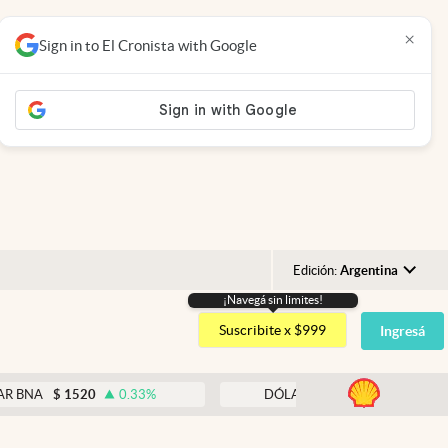
×
Sign in to El Cronista with Google
Edición:
Argentina
¡Navegá sin limites!
Argentina
Suscribite x $999
Ingresá
España
México
abre
$
1520
0.33
%
DÓLAR BLUE
$
1540
-0.32
%
USA
Colombia