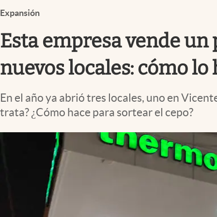
Infotechnology
Expansión
Clase
Esta empresa vende un 
Clima
Mundial 2026
nuevos locales: cómo lo
Eventos Corporativos
En el año ya abrió tres locales, uno en Vicen
El Cronista Studio
trata? ¿Cómo hace para sortear el cepo?
Mediakit
abre en nueva pestaña