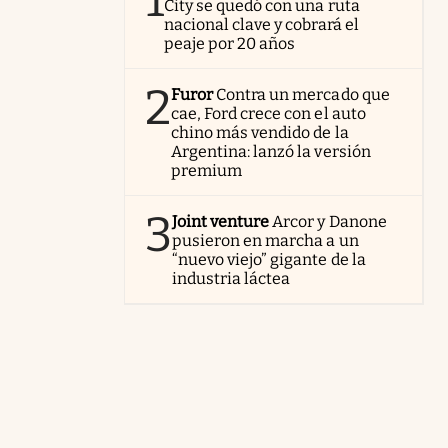
1
City se quedó con una ruta
nacional clave y cobrará el
peaje por 20 años
2
Furor
Contra un mercado que
cae, Ford crece con el auto
chino más vendido de la
Argentina: lanzó la versión
premium
3
Joint venture
Arcor y Danone
pusieron en marcha a un
“nuevo viejo” gigante de la
industria láctea