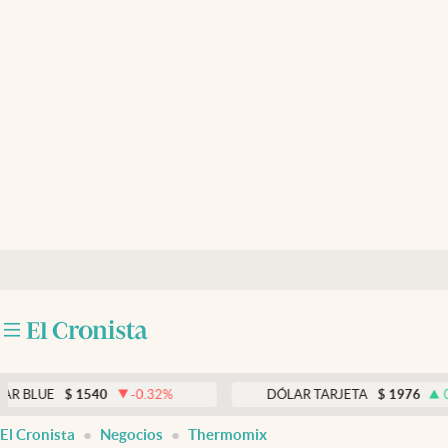
Últimas noticias
Dólar
Members
Economía y Política
Finanzas y Mercados
Mercados Online
Negocios
Columnistas
Otras secciones
$
1540
-0.32
%
DÓLAR TARJETA
$
1976
0.33
%
Apertura
El Cronista
Negocios
Thermomix