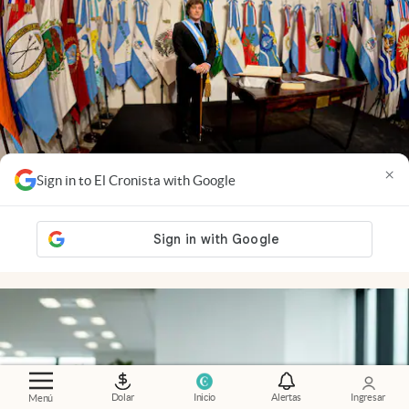
×
Sign in to El Cronista with Google
Economía al día
.
Las provincias recibieron más
fondos en julio, pero todavía no recuperan lo
perdido
Dolar
Inicio
Alertas
Ingresar
Menú