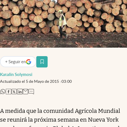
Infotechnology
Clase
Clima
Mundial 2026
Eventos Corporativos
El Cronista Studio
+
Seguir
en
abre en nueva pestaña
Mediakit
Katalin Solymosi
abre en nueva pestaña
Actualizado el
5 de Mayo de 2015
03:00
Argentina
abre en nueva pestaña
abre en nueva pestaña
abre en nueva pestaña
abre en nueva pestaña
A medida que la comunidad Agrícola Mundial
se reunirá la próxima semana en Nueva York