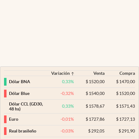
Variación
Venta
Compra
0,33
%
$
1520,00
$
1470,00
Dólar BNA
-0,32
%
$
1540,00
$
1520,00
Dólar Blue
Dólar CCL (GD30,
0,33
%
$
1578,67
$
1571,43
48 hs)
-0,01
%
$
1727,86
$
1727,13
Euro
-0,03
%
$
292,05
$
291,90
Real brasileño