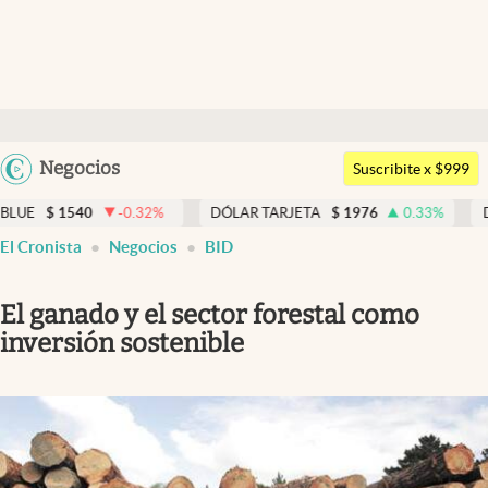
Últimas noticias
Dólar
Argentina
Negocios
Members
Suscribite x $999
España
Economía y Política
40
-0.32
%
DÓLAR TARJETA
$
1976
0.33
%
DÓLAR MEP
México
El Cronista
Negocios
BID
Finanzas y Mercados
USA
Mercados Online
Colombia
El ganado y el sector forestal como
Uruguay
Negocios
inversión sostenible
Columnistas
Otras secciones
Apertura