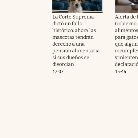
La Corte Suprema
Alerta de 
dictó un fallo
Gobierno 
histórico: ahora las
alimento
mascotas tendrán
para gatos
derecho a una
que algun
pensión alimentaria
incumplen
si sus dueños se
y mienten
divorcian
declaraci
17:07
15:46