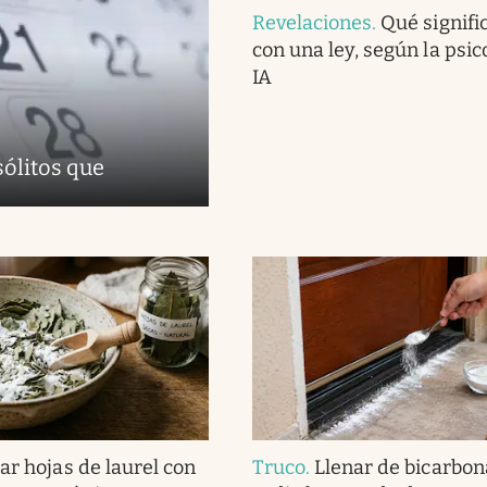
Revelaciones
.
Qué signifi
con una ley, según la psico
IA
sólitos que
ar hojas de laurel con
Truco
.
Llenar de bicarbon