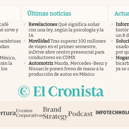
Últimas noticias
Actua
 café
Revelaciones
Qué significa soñar
Infor
é sirve y
con una ley, según la psicología y la
histór
IA
un 8 
parabrisas
Movilidad
Tras superar 100 millones
Soluc
endan
de viajes en el primer semestre,
usado 
inDrive abre centro presencial para
por q
conductores en CDMX
 México,
Hoga
rán la
Automotriz
Mazda, Mercedes-Benz y
bicarb
 los
Nissan le ponen freno de mano a la
ya se 
producción de autos en México