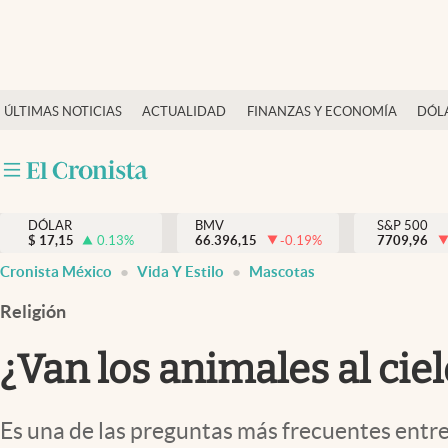
Últimas Noticias
ÚLTIMAS NOTICIAS
ACTUALIDAD
FINANZAS Y ECONOMÍA
DÓL
Actualidad
Finanzas y economía
Dólar y mercados
DÓLAR
BMV
S&P 500
Internacionales
$
17,15
0.13
%
66.396,15
-0.19
%
7709,96
Opinión
Cronista México
Vida Y Estilo
Mascotas
Brand Strategy
Religión
Pc y celular
¿Van los animales al ciel
Vida y estilo
Tv
Es una de las preguntas más frecuentes entre 