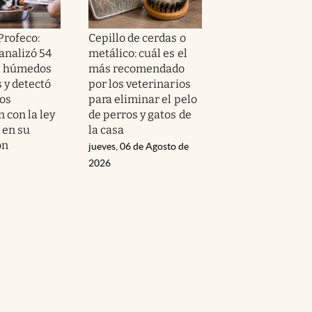
Profeco:
Cepillo de cerdas o
analizó 54
metálico: cuál es el
s húmedos
más recomendado
 y detectó
por los veterinarios
os
para eliminar el pelo
 con la ley
de perros y gatos de
 en su
la casa
ón
jueves, 06 de Agosto de
2026