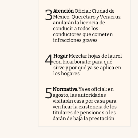
3
Atención
Oficial: Ciudad de
México, Querétaro y Veracruz
anularán la licencia de
conducir a todos los
conductores que cometen
infracciones graves
4
Hogar
Mezclar hojas de laurel
con bicarbonato: para qué
sirve y por qué ya se aplica en
los hogares
5
Normativa
Ya es oficial: en
agosto, las autoridades
visitarán casa por casa para
verificar la existencia de los
titulares de pensiones o les
darán de baja la prestación