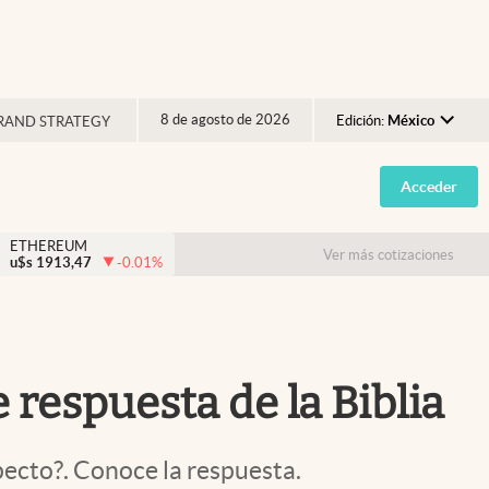
8 de agosto de 2026
Edición:
México
RAND STRATEGY
Argentina
Acceder
España
México
ETHEREUM
Ver más cotizaciones
u$s
1913,47
-0.01
%
USA
Colombia
Uruguay
 respuesta de la Biblia
specto?. Conoce la respuesta.