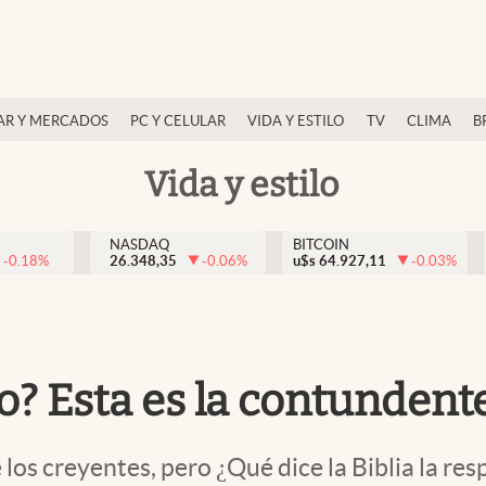
AR Y MERCADOS
PC Y CELULAR
VIDA Y ESTILO
TV
CLIMA
B
Vida y estilo
NASDAQ
BITCOIN
-0.18
%
26.348,35
-0.06
%
u$s
64.927,11
-0.03
%
o? Esta es la contundente
los creyentes, pero ¿Qué dice la Biblia la re