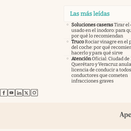
Las más leídas
Soluciones caseras
Tirar el
usado en el inodoro: para qu
por qué lo recomiendan
Truco
Rociar vinagre en el 
del coche: por qué recomi
hacerlo y para qué sirve
Atención
Oficial: Ciudad de
Querétaro y Veracruz anula
licencia de conducir a todos
conductores que cometen
infracciones graves
abre en nueva pestaña
abre en nueva pestaña
abre en nueva pestaña
abre en nueva pestaña
abre en nueva pestaña