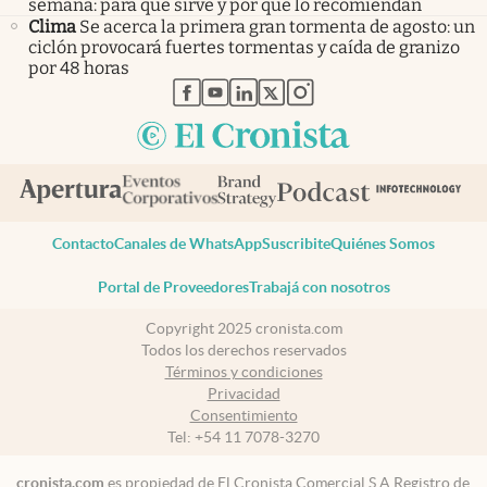
semana: para qué sirve y por qué lo recomiendan
Clima
Se acerca la primera gran tormenta de agosto: un
ciclón provocará fuertes tormentas y caída de granizo
por 48 horas
abre en nueva pestaña
abre en nueva pestaña
abre en nueva pestaña
abre en nueva pestaña
abre en nueva pestaña
Contacto
Canales de WhatsApp
Suscribite
Quiénes Somos
Portal de Proveedores
Trabajá con nosotros
Copyright 2025 cronista.com
Todos los derechos reservados
Términos y condiciones
Privacidad
Consentimiento
Tel:
+54 11 7078-3270
cronista.com
es propiedad de El Cronista Comercial S.A Registro de