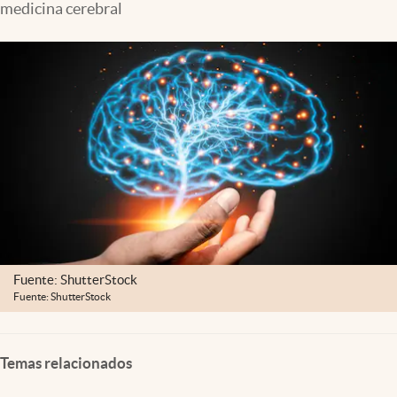
medicina cerebral
Clima
Espiritualidad
Mediakit
abre en nueva pestaña
México
Fuente: ShutterStock
Fuente: ShutterStock
Temas relacionados