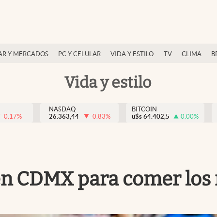
AR Y MERCADOS
PC Y CELULAR
VIDA Y ESTILO
TV
CLIMA
B
Vida y estilo
NASDAQ
BITCOIN
-0.17
%
26.363,44
-0.83
%
u$s
64.402,5
0.00
%
 en CDMX para comer los