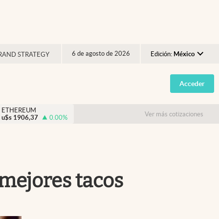
6 de agosto de 2026
Edición:
México
RAND STRATEGY
Argentina
Acceder
España
México
ETHEREUM
Ver más cotizaciones
u$s
1906,37
0.00
%
USA
Colombia
Uruguay
 mejores tacos