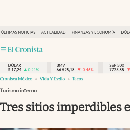
Últimas Noticias
ÚLTIMAS NOTICIAS
ACTUALIDAD
FINANZAS Y ECONOMÍA
DÓL
Actualidad
Finanzas y economía
Dólar y mercados
DÓLAR
BMV
S&P 500
Internacionales
$
17,24
0.21
%
66.525,18
-0.46
%
7723,55
Opinión
Cronista México
Vida Y Estilo
Tacos
Brand Strategy
Turismo interno
Pc y celular
Tres sitios imperdibles
Vida y estilo
Tv