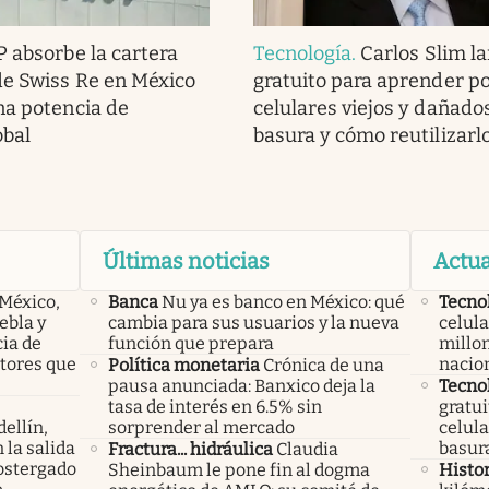
 absorbe la cartera
Tecnología
.
Carlos Slim l
de Swiss Re en México
gratuito para aprender po
na potencia de
celulares viejos y dañado
obal
basura y cómo reutilizarl
Últimas noticias
Actua
 México,
Banca
Nu ya es banco en México: qué
Tecno
ebla y
cambia para sus usuarios y la nueva
celula
cia de
función que prepara
millon
ctores que
nacio
Política monetaria
Crónica de una
pausa anunciada: Banxico deja la
Tecno
tasa de interés en 6.5% sin
gratui
ellín,
sorprender al mercado
celula
 la salida
basura
Fractura... hidráulica
Claudia
ostergado
Sheinbaum le pone fin al dogma
Histor