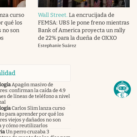
anza curso
Wall Street
.
La encrucijada de
r qué los
FEMSA: UBS le pone freno mientras
s no son
Bank of America proyecta un rally
os
de 22% para la dueña de OXXO
Estephanie Suárez
lidad
logía
Apagón masivo de
res: confirman la caída de 4.9
es de líneas de teléfono a nivel
nal
logía
Carlos Slim lanza curso
to para aprender por qué los
res viejos y dañados no son
 y cómo reutilizarlos
ia
Un perro cruzaba 3