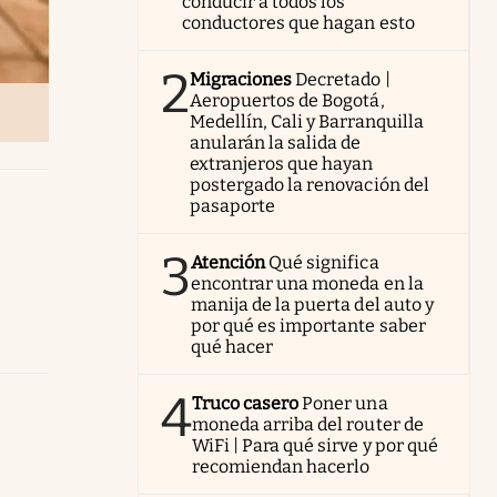
conducir a todos los
conductores que hagan esto
2
Migraciones
Decretado |
Aeropuertos de Bogotá,
Medellín, Cali y Barranquilla
anularán la salida de
extranjeros que hayan
postergado la renovación del
pasaporte
3
Atención
Qué significa
encontrar una moneda en la
manija de la puerta del auto y
por qué es importante saber
qué hacer
4
Truco casero
Poner una
moneda arriba del router de
WiFi | Para qué sirve y por qué
recomiendan hacerlo