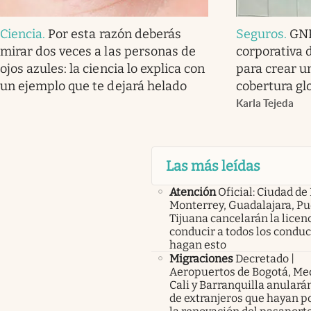
Ciencia
.
Por esta razón deberás
Seguros
.
GNP
mirar dos veces a las personas de
corporativa 
ojos azules: la ciencia lo explica con
para crear u
un ejemplo que te dejará helado
cobertura gl
Karla Tejeda
Las más leídas
Atención
Oficial: Ciudad de
Monterrey, Guadalajara, Pu
Tijuana cancelarán la licen
conducir a todos los condu
hagan esto
Migraciones
Decretado |
Aeropuertos de Bogotá, Med
Cali y Barranquilla anularán
de extranjeros que hayan p