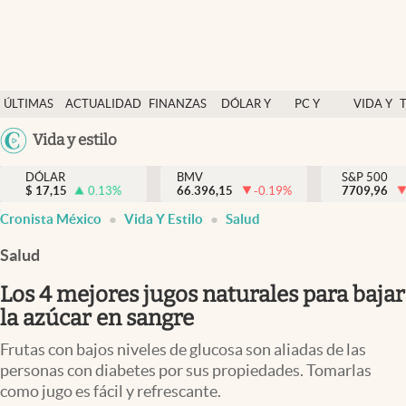
Últimas Noticias
ÚLTIMAS
ACTUALIDAD
FINANZAS
DÓLAR Y
PC Y
VIDA Y
Actualidad
NOTICIAS
Y
MERCADOS
CELULAR
ESTILO
Argentina
Vida y estilo
Finanzas y economía
ECONOMÍA
España
Dólar y mercados
DÓLAR
BMV
S&P 500
$
17,15
0.13
%
66.396,15
-0.19
%
México
7709,96
Internacionales
Cronista México
Vida Y Estilo
Salud
USA
Opinión
Colombia
Salud
Uruguay
Brand Strategy
Los 4 mejores jugos naturales para bajar
Pc y celular
la azúcar en sangre
Vida y estilo
Frutas con bajos niveles de glucosa son aliadas de las
personas con diabetes por sus propiedades. Tomarlas
Tv
como jugo es fácil y refrescante.