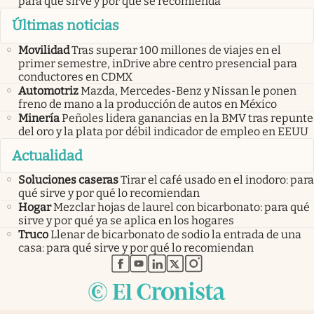
para qué sirve y por qué se recomienda
Últimas noticias
Movilidad
Tras superar 100 millones de viajes en el
primer semestre, inDrive abre centro presencial para
conductores en CDMX
Automotriz
Mazda, Mercedes-Benz y Nissan le ponen
freno de mano a la producción de autos en México
Minería
Peñoles lidera ganancias en la BMV tras repunte
del oro y la plata por débil indicador de empleo en EEUU
Actualidad
Soluciones caseras
Tirar el café usado en el inodoro: para
qué sirve y por qué lo recomiendan
Hogar
Mezclar hojas de laurel con bicarbonato: para qué
sirve y por qué ya se aplica en los hogares
Truco
Llenar de bicarbonato de sodio la entrada de una
casa: para qué sirve y por qué lo recomiendan
abre en nueva pestaña
abre en nueva pestaña
abre en nueva pestaña
abre en nueva pestaña
abre en nueva pestaña