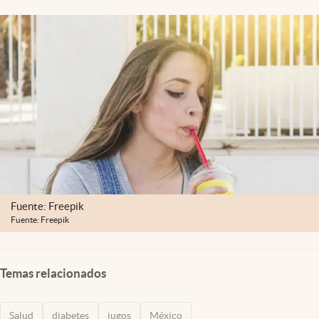
Clima
Espiritualidad
Mediakit
abre en nueva pestaña
México
Fuente: Freepik
Fuente: Freepik
Temas relacionados
Salud
diabetes
jugos
México