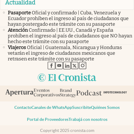
Actualidad
Pasaporte
Oficial y confirmado | Cuba, Venezuela y
Ecuador prohíben el ingreso al país de ciudadanos que
hayan postergado este trámite con su pasaporte
Atención
Confirmado | EE.UU., Canadá y España
prohíben el ingreso al país de ciudadanos que NO hayan
hecho este trámite con su pasaporte
Viajeros
Oficial | Guatemala, Nicaragua y Honduras
vetarán el ingreso de ciudadanos mexicanos que
retrasen este trámite con su pasaporte
abre en nueva pestaña
abre en nueva pestaña
abre en nueva pestaña
abre en nueva pestaña
abre en nueva pestaña
Contacto
Canales de WhatsApp
Suscribite
Quiénes Somos
Portal de Proveedores
Trabajá con nosotros
Copyright 2025 cronista.com