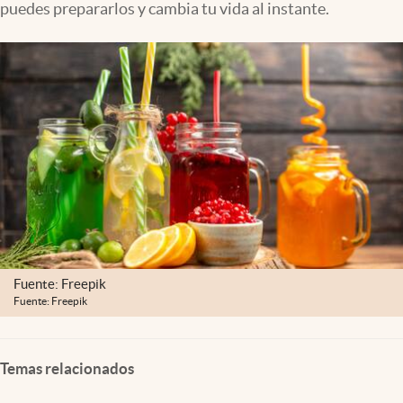
puedes prepararlos y cambia tu vida al instante.
Clima
Espiritualidad
Mediakit
abre en nueva pestaña
México
Fuente: Freepik
Fuente: Freepik
Temas relacionados