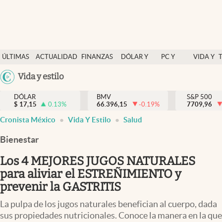
Últimas Noticias
ÚLTIMAS
ACTUALIDAD
FINANZAS
DÓLAR Y
PC Y
VIDA Y
Actualidad
NOTICIAS
Y
MERCADOS
CELULAR
ESTILO
Argentina
Vida y estilo
Finanzas y economía
ECONOMÍA
España
Dólar y mercados
DÓLAR
BMV
S&P 500
$
17,15
0.13
%
66.396,15
-0.19
%
México
7709,96
Internacionales
Cronista México
Vida Y Estilo
Salud
USA
Opinión
Colombia
Bienestar
Uruguay
Brand Strategy
Los 4 MEJORES JUGOS NATURALES
Pc y celular
para aliviar el ESTREÑIMIENTO y
prevenir la GASTRITIS
Vida y estilo
La pulpa de los jugos naturales benefician al cuerpo, dada
Tv
sus propiedades nutricionales. Conoce la manera en la que