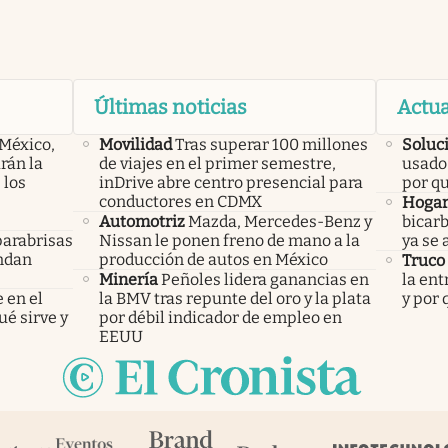
Últimas noticias
Actua
 México,
Movilidad
Tras superar 100 millones
Soluc
rán la
de viajes en el primer semestre,
usado 
 los
inDrive abre centro presencial para
por q
conductores en CDMX
Hoga
Automotriz
Mazda, Mercedes-Benz y
bicarb
parabrisas
Nissan le ponen freno de mano a la
ya se 
endan
producción de autos en México
Truco
Minería
Peñoles lidera ganancias en
la ent
 en el
la BMV tras repunte del oro y la plata
y por
ué sirve y
por débil indicador de empleo en
EEUU