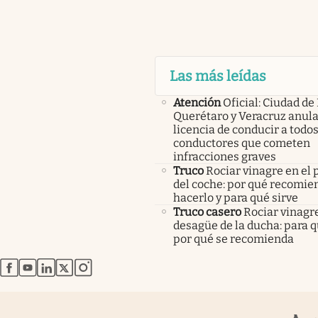
Las más leídas
Atención
Oficial: Ciudad de
Querétaro y Veracruz anula
licencia de conducir a todos
conductores que cometen
infracciones graves
Truco
Rociar vinagre en el 
del coche: por qué recomi
hacerlo y para qué sirve
Truco casero
Rociar vinagre
desagüe de la ducha: para q
por qué se recomienda
abre en nueva pestaña
abre en nueva pestaña
abre en nueva pestaña
abre en nueva pestaña
abre en nueva pestaña