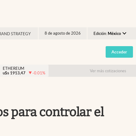
8 de agosto de 2026
Edición:
México
RAND STRATEGY
Argentina
Acceder
España
México
ETHEREUM
Ver más cotizaciones
u$s
1913,47
-0.01
%
USA
Colombia
Uruguay
s para controlar el