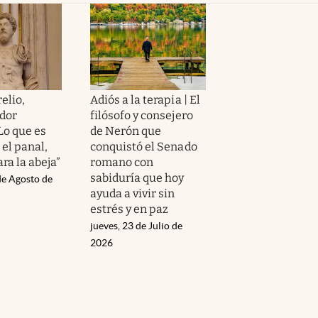
elio,
Adiós a la terapia | El
dor
filósofo y consejero
Lo que es
de Nerón que
el panal,
conquistó el Senado
ra la abeja”
romano con
sabiduría que hoy
de Agosto de
ayuda a vivir sin
estrés y en paz
jueves, 23 de Julio de
2026