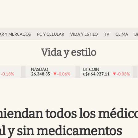
AR Y MERCADOS
PC Y CELULAR
VIDA Y ESTILO
TV
CLIMA
B
Vida y estilo
NASDAQ
BITCOIN
-0.18
%
26.348,35
-0.06
%
u$s
64.927,11
-0.03
%
miendan todos los médico
al y sin medicamentos