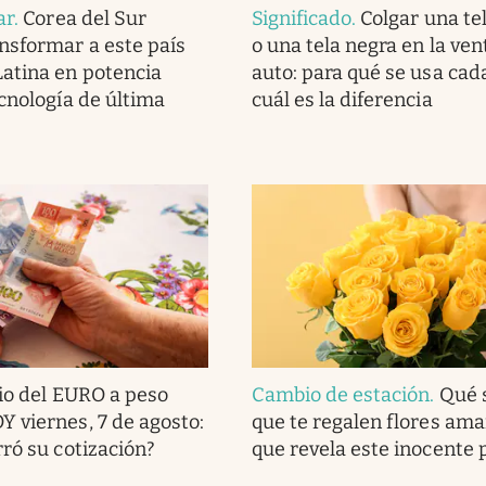
ar
.
Corea del Sur
Significado
.
Colgar una te
nsformar a este país
o una tela negra en la ven
atina en potencia
auto: para qué se usa cad
ecnología de última
cuál es la diferencia
io del EURO a peso
Cambio de estación
.
Qué s
 viernes, 7 de agosto:
que te regalen flores amari
rró su cotización?
que revela este inocente 