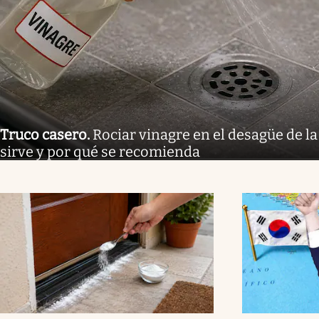
Truco casero
.
Rociar vinagre en el desagüe de la
sirve y por qué se recomienda