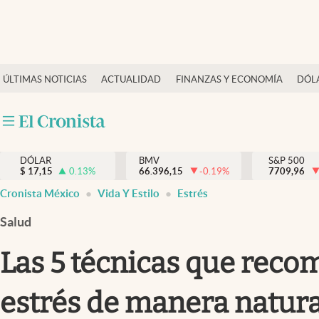
Últimas Noticias
ÚLTIMAS NOTICIAS
ACTUALIDAD
FINANZAS Y ECONOMÍA
DÓL
Actualidad
Finanzas y economía
Dólar y mercados
DÓLAR
BMV
S&P 500
Internacionales
$
17,15
0.13
%
66.396,15
-0.19
%
7709,96
Opinión
Cronista México
Vida Y Estilo
Estrés
Brand Strategy
Salud
Pc y celular
Las 5 técnicas que reco
Vida y estilo
estrés de manera natur
Tv