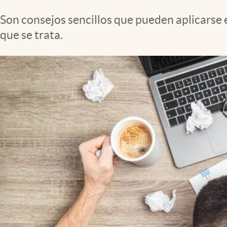
Clima
Son consejos sencillos que pueden aplicarse 
Espiritualidad
que se trata.
Mediakit
abre en nueva pestaña