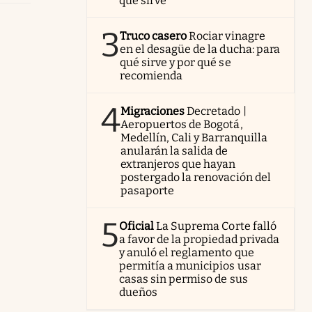
qué sirve
3
Truco casero
Rociar vinagre
en el desagüe de la ducha: para
qué sirve y por qué se
recomienda
4
Migraciones
Decretado |
Aeropuertos de Bogotá,
Medellín, Cali y Barranquilla
anularán la salida de
extranjeros que hayan
postergado la renovación del
pasaporte
5
Oficial
La Suprema Corte falló
a favor de la propiedad privada
y anuló el reglamento que
permitía a municipios usar
casas sin permiso de sus
dueños