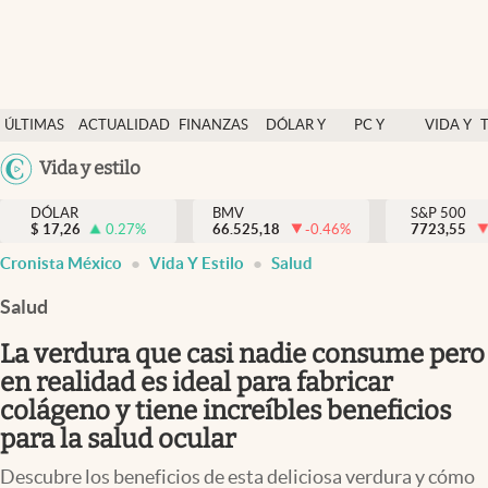
Últimas Noticias
ÚLTIMAS
ACTUALIDAD
FINANZAS
DÓLAR Y
PC Y
VIDA Y
Actualidad
NOTICIAS
Y
MERCADOS
CELULAR
ESTILO
Argentina
Vida y estilo
Finanzas y economía
ECONOMÍA
España
Dólar y mercados
DÓLAR
BMV
S&P 500
$
17,26
0.27
%
66.525,18
-0.46
%
México
7723,55
Internacionales
Cronista México
Vida Y Estilo
Salud
USA
Opinión
Colombia
Salud
Uruguay
Brand Strategy
La verdura que casi nadie consume pero
Pc y celular
en realidad es ideal para fabricar
colágeno y tiene increíbles beneficios
Vida y estilo
para la salud ocular
Tv
Descubre los beneficios de esta deliciosa verdura y cómo