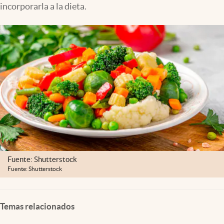
incorporarla a la dieta.
Clima
Espiritualidad
Mediakit
abre en nueva pestaña
México
Fuente: Shutterstock
Fuente: Shutterstock
Temas relacionados