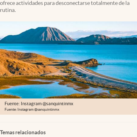
ofrece actividades para desconectarse totalmente de la
Clima
rutina.
Espiritualidad
Mediakit
abre en nueva pestaña
México
Fuente: Instagram @sanquintinmx
Fuente: Instagram @sanquintinmx
Temas relacionados