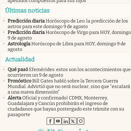
apellidos compuestos para sus hijos
Últimas noticias
Predicción diaria
Horóscopo de Leo: la predicción de los
astros para este domingo 9 de agosto
Predicción diaria
Horóscopo de Virgo para HOY, domingo
9 de agosto
Astrología
Horóscopo de Libra para HOY, domingo 9 de
agosto
Actualidad
Qué pasó
Efemérides: estos son los acontecimientos que
ocurrieron un 9 de agosto
Pronóstico
Bill Gates habló sobre la Tercera Guerra
Mundial. Advirtió que no será nuclear, sino que “escalará
a una nueva dimensión”
Alerta
Oficial y confirmado| CDMX, Monterrey,
Guadalajara y Cancún prohibirán el ingreso de
ciudadanos que hayan postergado este trámite con su
pasaporte
abre en nueva pestaña
abre en nueva pestaña
abre en nueva pestaña
abre en nueva pestaña
abre en nueva pestaña