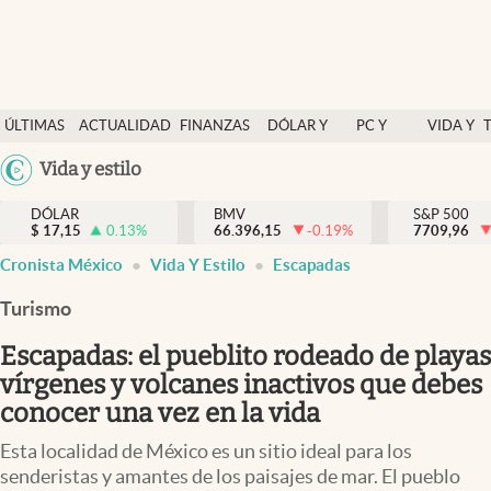
Últimas Noticias
ÚLTIMAS
ACTUALIDAD
FINANZAS
DÓLAR Y
PC Y
VIDA Y
Actualidad
NOTICIAS
Y
MERCADOS
CELULAR
ESTILO
Argentina
Vida y estilo
Finanzas y economía
ECONOMÍA
España
Dólar y mercados
DÓLAR
BMV
S&P 500
$
17,15
0.13
%
66.396,15
-0.19
%
México
7709,96
Internacionales
Cronista México
Vida Y Estilo
Escapadas
USA
Opinión
Colombia
Turismo
Uruguay
Brand Strategy
Escapadas: el pueblito rodeado de playas
Pc y celular
vírgenes y volcanes inactivos que debes
conocer una vez en la vida
Vida y estilo
Esta localidad de México es un sitio ideal para los
Tv
senderistas y amantes de los paisajes de mar. El pueblo