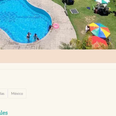
das
México
ales