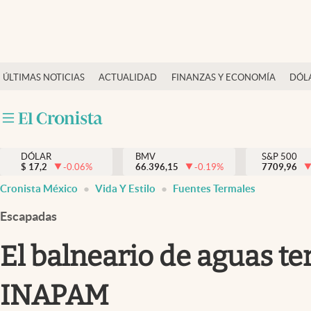
Últimas Noticias
ÚLTIMAS NOTICIAS
ACTUALIDAD
FINANZAS Y ECONOMÍA
DÓL
Actualidad
Finanzas y economía
Dólar y mercados
DÓLAR
BMV
S&P 500
Internacionales
$
17,2
-0.06
%
66.396,15
-0.19
%
7709,96
Opinión
Cronista México
Vida Y Estilo
Fuentes Termales
Brand Strategy
Escapadas
Pc y celular
El balneario de aguas t
Vida y estilo
INAPAM
Tv