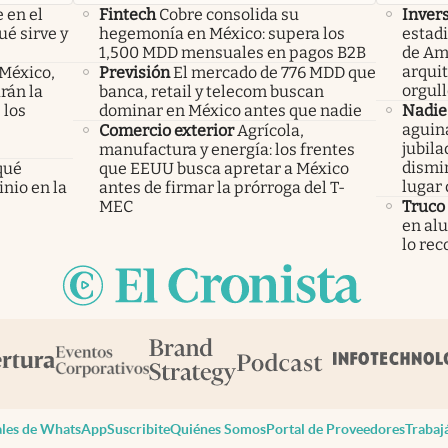
 en el
Fintech
Cobre consolida su
Inver
ué sirve y
hegemonía en México: supera los
estad
1,500 MDD mensuales en pagos B2B
de Amé
arquit
 México,
Previsión
El mercado de 776 MDD que
orgull
rán la
banca, retail y telecom buscan
 los
dominar en México antes que nadie
Nadie 
aguin
Comercio exterior
Agrícola,
jubila
manufactura y energía: los frentes
dismin
qué
que EEUU busca apretar a México
lugar
nio en la
antes de firmar la prórroga del T-
MEC
Truco
en alu
lo re
les de WhatsApp
Suscribite
Quiénes Somos
Portal de Proveedores
Trabaj