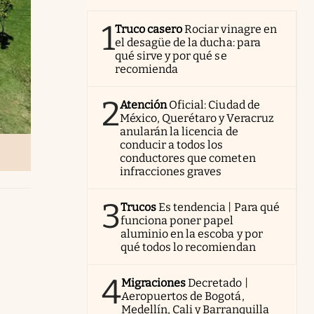
1
Truco casero
Rociar vinagre en
el desagüe de la ducha: para
qué sirve y por qué se
recomienda
2
Atención
Oficial: Ciudad de
México, Querétaro y Veracruz
anularán la licencia de
conducir a todos los
conductores que cometen
infracciones graves
3
Trucos
Es tendencia | Para qué
funciona poner papel
aluminio en la escoba y por
qué todos lo recomiendan
4
Migraciones
Decretado |
Aeropuertos de Bogotá,
Medellín, Cali y Barranquilla