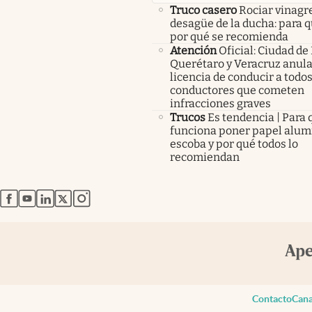
Truco casero
Rociar vinagre
desagüe de la ducha: para q
por qué se recomienda
Atención
Oficial: Ciudad de
Querétaro y Veracruz anula
licencia de conducir a todos
conductores que cometen
infracciones graves
Trucos
Es tendencia | Para 
funciona poner papel alumi
escoba y por qué todos lo
recomiendan
abre en nueva pestaña
abre en nueva pestaña
abre en nueva pestaña
abre en nueva pestaña
abre en nueva pestaña
Contacto
Cana