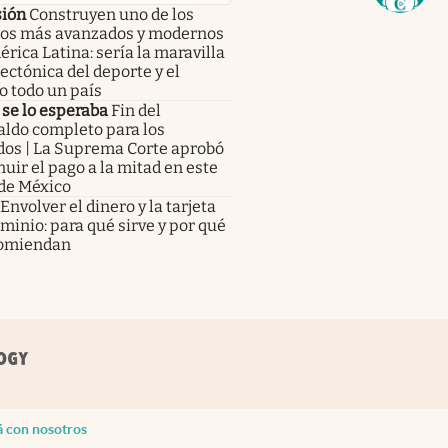
sión
Construyen uno de los
ios más avanzados y modernos
rica Latina: sería la maravilla
ectónica del deporte y el
o todo un país
se lo esperaba
Fin del
aldo completo para los
dos | La Suprema Corte aprobó
uir el pago a la mitad en este
 de México
Envolver el dinero y la tarjeta
minio: para qué sirve y por qué
comiendan
á con nosotros