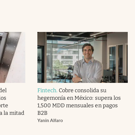
del
Fintech
.
Cobre consolida su
los
hegemonía en México: supera los
orte
1,500 MDD mensuales en pagos
a la mitad
B2B
Yanin Alfaro