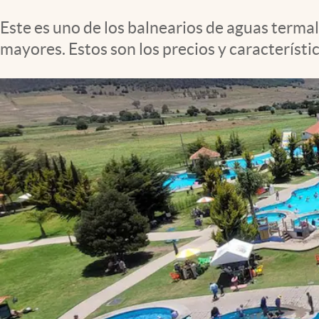
Clima
Este es uno de los balnearios de aguas terma
Espiritualidad
mayores. Estos son los precios y característi
Mediakit
abre en nueva pestaña