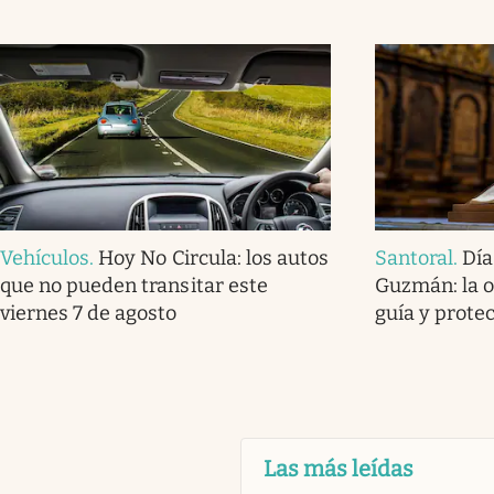
Vehículos
.
Hoy No Circula: los autos
Santoral
.
Día
que no pueden transitar este
Guzmán: la o
viernes 7 de agosto
guía y prote
Las más leídas