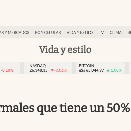
AR Y MERCADOS
PC Y CELULAR
VIDA Y ESTILO
TV
CLIMA
B
Vida y estilo
NASDAQ
BITCOIN
-0.18
%
26.348,35
-0.06
%
u$s
65.044,97
1.00
%
ermales que tiene un 50%