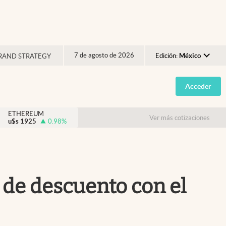
7 de agosto de 2026
Edición:
México
RAND STRATEGY
Argentina
Acceder
España
México
ETHEREUM
Ver más cotizaciones
u$s
1925
0.98
%
USA
Colombia
Uruguay
 de descuento con el