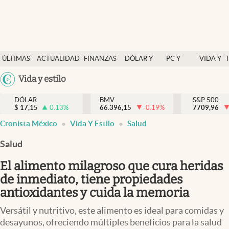
Últimas Noticias
ÚLTIMAS
ACTUALIDAD
FINANZAS
DÓLAR Y
PC Y
VIDA Y
Actualidad
NOTICIAS
Y
MERCADOS
CELULAR
ESTILO
Argentina
Vida y estilo
Finanzas y economía
ECONOMÍA
España
Dólar y mercados
DÓLAR
BMV
S&P 500
$
17,15
0.13
%
66.396,15
-0.19
%
México
7709,96
Internacionales
Cronista México
Vida Y Estilo
Salud
USA
Opinión
Colombia
Salud
Uruguay
Brand Strategy
El alimento milagroso que cura heridas
Pc y celular
de inmediato, tiene propiedades
antioxidantes y cuida la memoria
Vida y estilo
Versátil y nutritivo, este alimento es ideal para comidas y
Tv
desayunos, ofreciendo múltiples beneficios para la salud