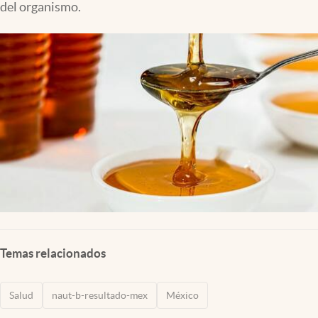
del organismo.
Clima
Espiritualidad
Mediakit
abre en nueva pestaña
México
Temas relacionados
Salud
naut-b-resultado-mex
México