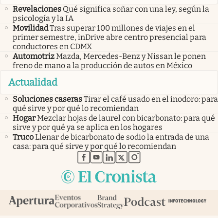
Revelaciones
Qué significa soñar con una ley, según la
psicología y la IA
Movilidad
Tras superar 100 millones de viajes en el
primer semestre, inDrive abre centro presencial para
conductores en CDMX
Automotriz
Mazda, Mercedes-Benz y Nissan le ponen
freno de mano a la producción de autos en México
Actualidad
Soluciones caseras
Tirar el café usado en el inodoro: para
qué sirve y por qué lo recomiendan
Hogar
Mezclar hojas de laurel con bicarbonato: para qué
sirve y por qué ya se aplica en los hogares
Truco
Llenar de bicarbonato de sodio la entrada de una
casa: para qué sirve y por qué lo recomiendan
abre en nueva pestaña
abre en nueva pestaña
abre en nueva pestaña
abre en nueva pestaña
abre en nueva pestaña