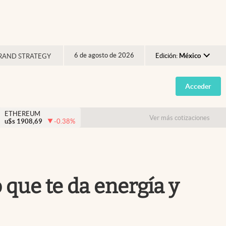
6 de agosto de 2026
Edición:
México
RAND STRATEGY
Argentina
Acceder
España
México
ETHEREUM
Ver más cotizaciones
u$s
1908,69
-0.38
%
USA
Colombia
Uruguay
que te da energía y