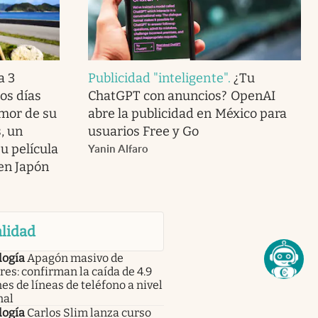
a 3
Publicidad "inteligente"
.
¿Tu
os días
ChatGPT con anuncios? OpenAI
amor de su
abre la publicidad en México para
, un
usuarios Free y Go
u película
Yanin Alfaro
 en Japón
lidad
logía
Apagón masivo de
res: confirman la caída de 4.9
es de líneas de teléfono a nivel
nal
logía
Carlos Slim lanza curso