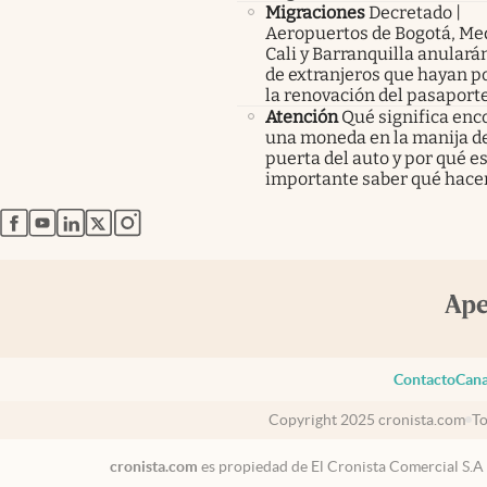
Migraciones
Decretado |
Aeropuertos de Bogotá, Med
Cali y Barranquilla anularán
de extranjeros que hayan p
la renovación del pasaport
Atención
Qué significa enc
una moneda en la manija de
puerta del auto y por qué e
importante saber qué hace
abre en nueva pestaña
abre en nueva pestaña
abre en nueva pestaña
abre en nueva pestaña
abre en nueva pestaña
Contacto
Cana
Copyright 2025 cronista.com
To
cronista.com
es propiedad de El Cronista Comercial S.A