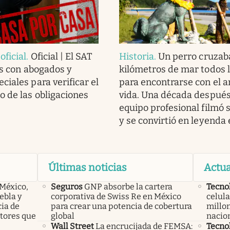
ficial
.
Oficial | El SAT
Historia
.
Un perro cruzab
as con abogados y
kilómetros de mar todos l
ciales para verificar el
para encontrarse con el 
 de las obligaciones
vida. Una década después
equipo profesional filmó s
y se convirtió en leyenda
Últimas noticias
Actua
 México,
Seguros
GNP absorbe la cartera
Tecno
ebla y
corporativa de Swiss Re en México
celula
cia de
para crear una potencia de cobertura
millon
ctores que
global
nacio
Wall Street
La encrucijada de FEMSA:
Tecno