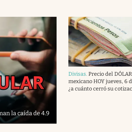
Divisas
.
Precio del DÓLAR
mexicano HOY jueves, 6 d
¿a cuánto cerró su cotiza
an la caída de 4.9