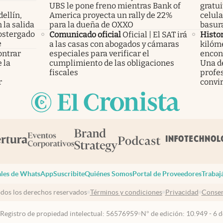
UBS le pone freno mientras Bank of
gratui
ellín,
America proyecta un rally de 22%
celula
 la salida
para la dueña de OXXO
basura
ostergado
Comunicado oficial
Oficial | El SAT irá
Histor
e
a las casas con abogados y cámaras
kilóme
ontrar
especiales para verificar el
encont
 la
cumplimiento de las obligaciones
Una d
s
fiscales
profes
r
convir
les de WhatsApp
Suscribite
Quiénes Somos
Portal de Proveedores
Trabaj
dos los derechos reservados
Términos y condiciones
Privacidad
Consen
 Registro de propiedad intelectual: 56576959
N° de edición: 10.949 - 6 