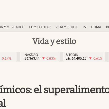
AR Y MERCADOS
PC Y CELULAR
VIDA Y ESTILO
TV
CLIMA
B
Vida y estilo
NASDAQ
BITCOIN
-0.17
%
26.363,44
-0.83
%
u$s
64.405,13
-0.61
%
micos: el superalimento 
al