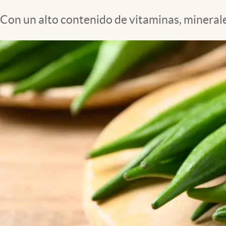
Clima
Con un alto contenido de vitaminas, minerales
Espiritualidad
Mediakit
abre en nueva pestaña