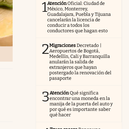
1
Atención
Oficial: Ciudad de
México, Monterrey,
Guadalajara, Puebla y Tijuana
cancelarán la licencia de
conducir a todos los
conductores que hagan esto
2
Migraciones
Decretado |
Aeropuertos de Bogotá,
Medellín, Cali y Barranquilla
anularán la salida de
extranjeros que hayan
postergado la renovación del
pasaporte
3
Atención
Qué significa
encontrar una moneda en la
manija de la puerta del auto y
por qué es importante saber
qué hacer