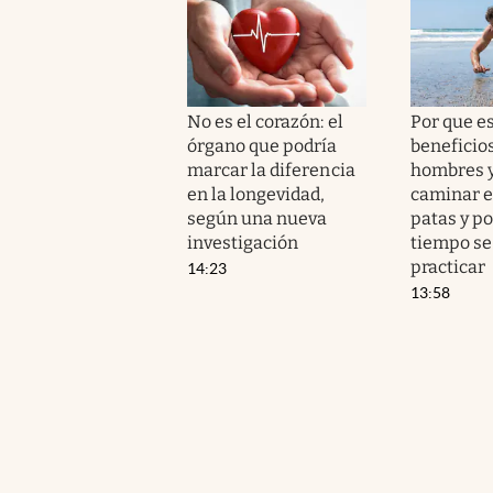
No es el corazón: el
Por que e
órgano que podría
beneficio
marcar la diferencia
hombres 
en la longevidad,
caminar e
según una nueva
patas y p
investigación
tiempo se
practicar
14:23
13:58