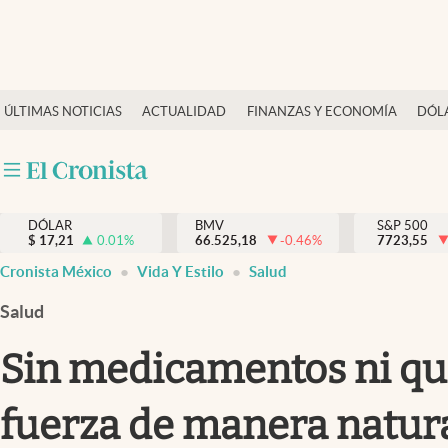
Últimas Noticias
ÚLTIMAS NOTICIAS
ACTUALIDAD
FINANZAS Y ECONOMÍA
DÓL
Actualidad
Finanzas y economía
Dólar y mercados
DÓLAR
BMV
S&P 500
Internacionales
$
17,21
0.01
%
66.525,18
-0.46
%
7723,55
Opinión
Cronista México
Vida Y Estilo
Salud
Brand Strategy
Salud
Pc y celular
Sin medicamentos ni quí
Vida y estilo
fuerza de manera natur
Tv